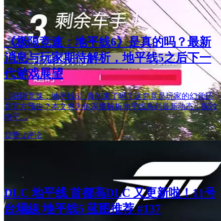
《极限竞速：地平线6》是真的吗？最新
消息与玩家期待解析，地平线5之后下一
代游戏展望
《极限竞速：地平线6》真的来了吗？这究竟是玩家的幻觉还
是官方预告？本文将为你深度解析地平线系列最新动态，探讨
地平…
12赞
·
2评论
DLC 地平线 首都高DLC 又更新啦！11号
台場線 地平线5 蓝图推荐 #137