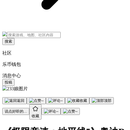
搜索
社区
乐币钱包
消息中心
投稿
返回
--
--
收藏
顶部
说点好听的...
--
--
收藏