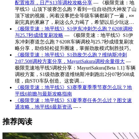
配置推荐，日产S13等调校攻略分享
— 《极限竞速：地
平线5》山顶下坡赛怎么跑？看到一位自动挡大神发了山
顶下坡的视频，闲着没事把全等级车辆都刷了一遍，🍬
刷完真的累麻了，刷这么久力竭了，希望以后少玩这…
《极限竞速：地平线5》S1伊东冲刺怎么跑？620R调校
与25.7秒成绩复刷攻略
— 《极限竞速：地平线5》S1伊
东冲刺赛道怎么跑？620R车辆调校与25.7秒成绩复刷攻
略分享，助你轻松提升圈速，掌握劲敌模式制胜技巧。
《极限竞速：地平线5》S1劲敌怎么跑？维纳斯冲刺
2:07.508调校方案分享，MayuriSakura调校余量很大
—
极限竞速地平线5调校分享：MayuriSakura[Beta 1.1] 车辆
调校方案，S1级劲敌赛道维纳斯冲刺跑出2分07秒508成
绩，由STO车队创造。这套调…
《极限竞速：地平线5》S3赛季夏季季节赛怎么玩？地
平线6前瞻与最新攻略指南
《极限竞速：地平线5》S3夏季赛任务怎么过？图文速
通攻略，地平线6最新资讯
— -
推荐阅读