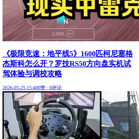
《极限竞速：地平线5》1600匹柯尼塞格
杰斯科怎么开？罗技RS50方向盘实机试
驾体验与调校攻略
2026-05-25 15:40
0赞
·
0评论