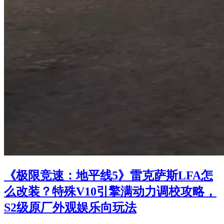
《极限竞速：地平线5》雷克萨斯LFA怎
么改装？特殊V10引擎满动力调校攻略，
S2级原厂外观娱乐向玩法