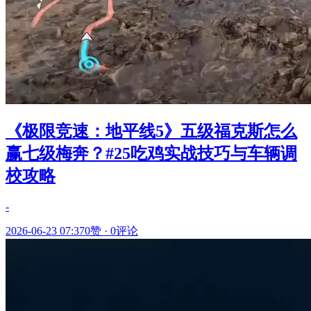
《极限竞速：地平线5》五级福克斯怎么
赢七级梅奔？#25吃鸡实战技巧与车辆调
校攻略
-
2026-06-23 07:37
0赞
·
0评论