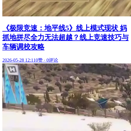
《极限竞速：地平线5》线上模式现状 妈
抓地拼尽全力无法超越？线上竞速技巧与
车辆调校攻略
2026-05-28 12:11
0赞
·
0评论