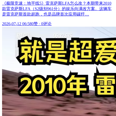
《极限竞速：地平线5》雷克萨斯LFA怎么改？本期带来2010
款雷克萨斯LFA（S2级别961分）的娱乐向满改方案。这辆车
是雷克萨斯首款超跑，也是品牌首次应用碳纤…
2026-07-12 06:58
0赞
·
0评论