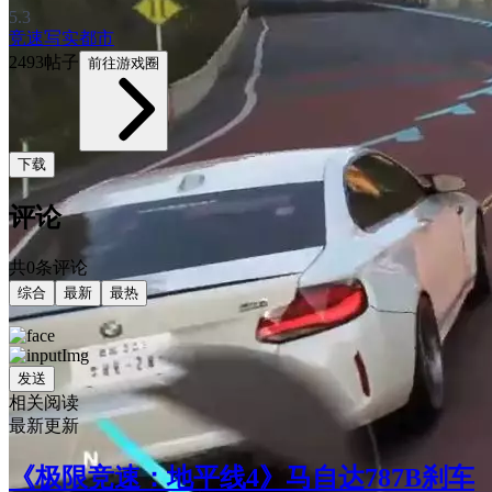
5.3
竞速
写实
都市
2493帖子
前往游戏圈
下载
评论
共0条评论
综合
最新
最热
发送
相关阅读
最新更新
《极限竞速：地平线4》马自达787B刹车