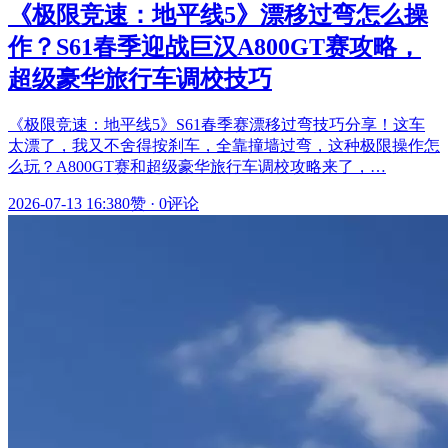
《极限竞速：地平线5》漂移过弯怎么操
作？S61春季迎战巨汉A800GT赛攻略，
超级豪华旅行车调校技巧
《极限竞速：地平线5》S61春季赛漂移过弯技巧分享！这车
太漂了，我又不舍得按刹车，全靠撞墙过弯，这种极限操作怎
么玩？A800GT赛和超级豪华旅行车调校攻略来了，…
2026-07-13 16:38
0赞
·
0评论