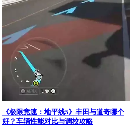
《极限竞速：地平线5》丰田与道奇哪个
好？车辆性能对比与调校攻略