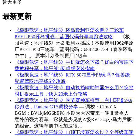
暂无更多
最新更新
《极限竞速：地平线5》环岛歌利亚怎么跑？三轮车
PEEL P50环岛挑战，蓝图代码分享与跑法攻略
— 《极
限竞速：地平线5》环岛歌利亚挑战！本期使用1962年原
厂PEEL P50三轮车，蓝图代码：684 406 739（春季环岛
中午）。 原本计划录制原厂D级车…
《极限竞速：地平线5》手机版怎么下载？优白的宝库下
载教程分享，地平线5安卓版安装指南
— -
《极限竞速：地平线5》RTX 5070显卡能玩吗？怪兽级
配置驾驭地平线5全攻略
— -
《极限竞速：地平线5》自动换挡辅助神器怎么用？换挡
时机提示工具，快人20米上分攻略
《极限竞速：地平线5》季节赛神车推荐，白川环道59.9
秒跑法，Pantera GT5调校分享
— 调校：Cirno1X
BGM：BV1kjMG6bEP8 本期为大家带来一辆非常令人
意外的强力赛车，它就是少见的A级RV12与小马力后驱
的组合。这辆车前中段加速很…
《极限竞速：地平线5》山顶下坡赛怎么过？全等级车辆