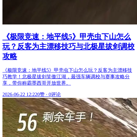
《极限竞速：地平线5》甲壳虫下山怎么
玩？反客为主漂移技巧与北极星拔剑调校
攻略
《极限竞速：地平线5》甲壳虫下山怎么玩？反客为主漂移技
巧教学！北极星拔剑笑傲江湖，最强车辆调校与赛事攻略分
享，带你称霸墨西哥开放世界。
2026-06-22 12:22
0赞
·
0评论