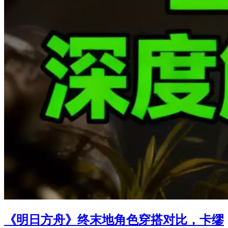
《明日方舟》终末地角色穿搭对比，卡缪