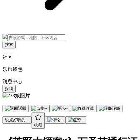
搜索
社区
乐币钱包
消息中心
投稿
返回
--
--
收藏
顶部
说点好听的...
--
--
收藏