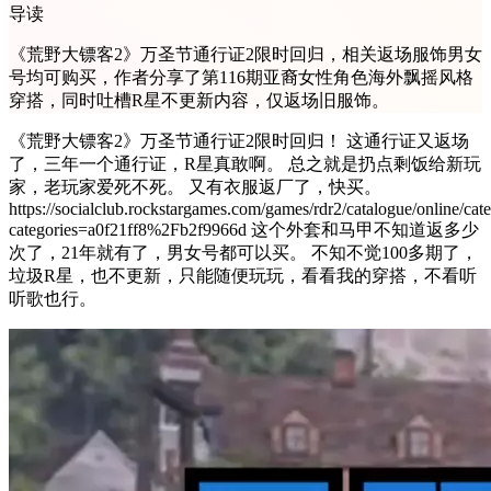
导读
《荒野大镖客2》万圣节通行证2限时回归，相关返场服饰男女
号均可购买，作者分享了第116期亚裔女性角色海外飘摇风格
穿搭，同时吐槽R星不更新内容，仅返场旧服饰。
《荒野大镖客2》万圣节通行证2限时回归！ 这通行证又返场
了，三年一个通行证，R星真敢啊。 总之就是扔点剩饭给新玩
家，老玩家爱死不死。 又有衣服返厂了，快买。
https://socialclub.rockstargames.com/games/rdr2/catalogue/online/cate
categories=a0f21ff8%2Fb2f9966d 这个外套和马甲不知道返多少
次了，21年就有了，男女号都可以买。 不知不觉100多期了，
垃圾R星，也不更新，只能随便玩玩，看看我的穿搭，不看听
听歌也行。