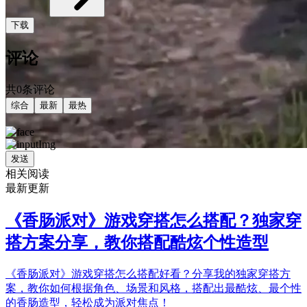
下载
评论
共0条评论
综合
最新
最热
发送
相关阅读
最新更新
《香肠派对》游戏穿搭怎么搭配？独家穿
搭方案分享，教你搭配酷炫个性造型
《香肠派对》游戏穿搭怎么搭配好看？分享我的独家穿搭方
案，教你如何根据角色、场景和风格，搭配出最酷炫、最个性
的香肠造型，轻松成为派对焦点！