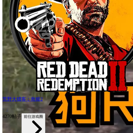
荒野大镖客：救赎2
7.4
4270帖子
前往游戏圈