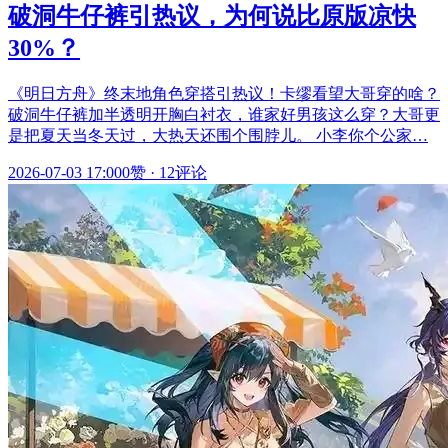
破洞牛仔裤引热议，为何说比原版凉快
30%？
《明日方舟》终末地角色穿搭引热议！卡缪看望大哥穿的啥？
破洞牛仔裤加半透明开胸白衬衣，谁家好男孩这么穿？大哥更
是把夏天当冬天过，大热天还围个围脖儿。 小李你个公家…
2026-07-03 17:00
0赞
·
12评论