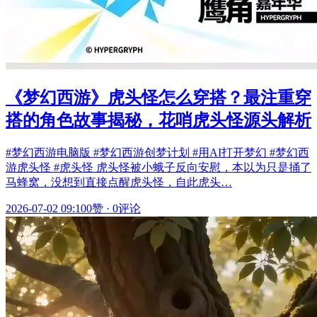
《梦幻西游》虎头怪怎么穿搭？最注重穿
搭的角色故事揭秘，花哨虎头怪源头解析
#梦幻西游电脑版 #梦幻西游创梦计划 #用AI打开梦幻 #梦幻西
游虎头怪 #虎头怪 虎头怪被小蛾子反向安慰，本以为只是捅了
马蜂窝，没想到直接点醒虎头怪，自此虎头…
2026-07-02 09:10
0赞
·
0评论