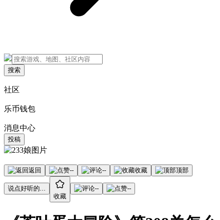
搜索
社区
乐币钱包
消息中心
投稿
返回
--
--
收藏
顶部
说点好听的...
--
--
收藏