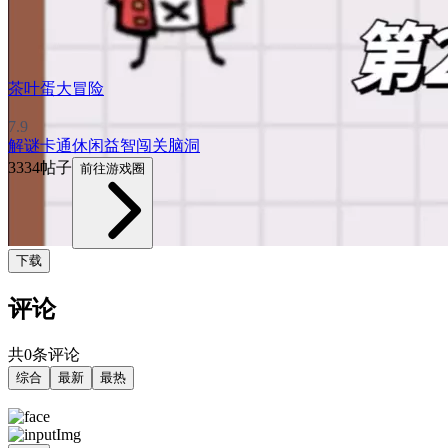
茶叶蛋大冒险
7.9
解谜
卡通
休闲益智
闯关
脑洞
3334帖子
前往游戏圈
下载
评论
共0条评论
综合
最新
最热