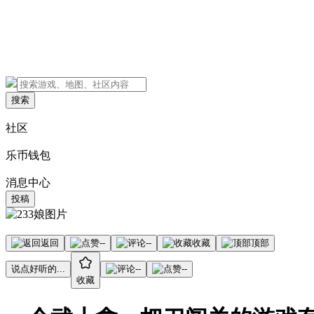
搜索
社区
乐币钱包
消息中心
投稿
返回
--
--
收藏
顶部
说点好听的...
--
--
收藏