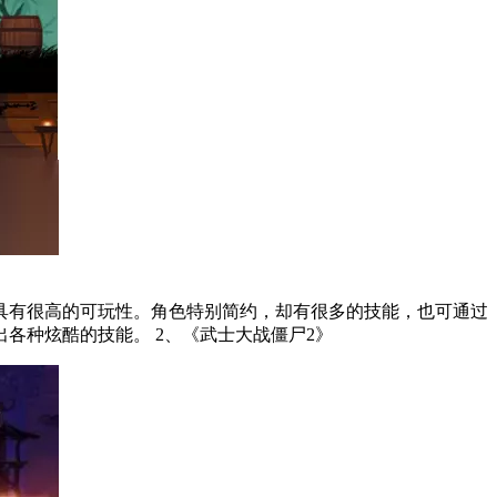
具有很高的可玩性。角色特别简约，却有很多的技能，也可通过
不断升级技能的方式，使忍者的能力达到极限。无论遇到的是各种危险，玩家都需要点击屏幕，让角色利用手中的刀剑，打造出各种炫酷的技能。 2、《武士大战僵尸2》