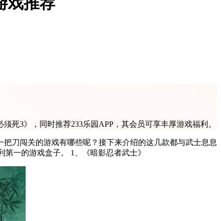
游戏推荐
须死3》，同时推荐233乐园APP，其会员可享丰厚游戏福利。
一把刀闯关的游戏有哪些呢？接下来介绍的这几款都与武士息息
相关，推荐来233乐园app。是MetaApp旗下产品，1元入手233乐园白银会员，每月领50元游戏券，一年能送600元，更是手游福利第一的游戏盒子。 1、《暗影忍者武士》