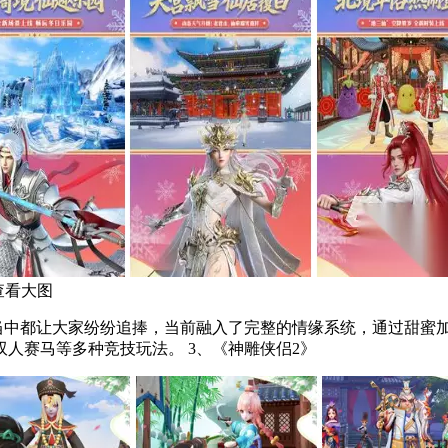
查看大图
程当中都让大家纷纷追捧，当前融入了完整的情缘系统，通过甜蜜
的活动，比如冰雪，又或者是夏日世界，新增三生情缘商店，双人赛马等多种竞技玩法。 3、《神雕侠侣2》