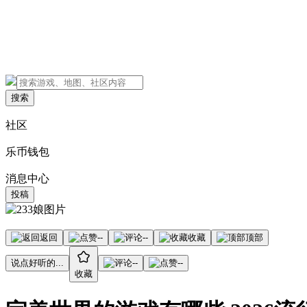
搜索
社区
乐币钱包
消息中心
投稿
返回
--
--
收藏
顶部
说点好听的...
--
--
收藏