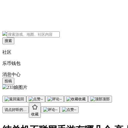
搜索
社区
乐币钱包
消息中心
投稿
返回
--
--
收藏
顶部
说点好听的...
--
--
收藏