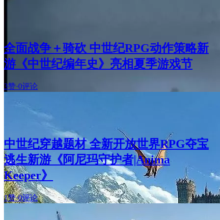
全面战争＋骑砍 中世纪RPG动作策略新
游《中世纪编年史》亮相夏季游戏节
3赞
·
0评论
中世纪穿越题材 全新开放世界RPG夺宝
逃生新游《阿尼玛守护者|Anima
Keeper》
1赞
·
0评论