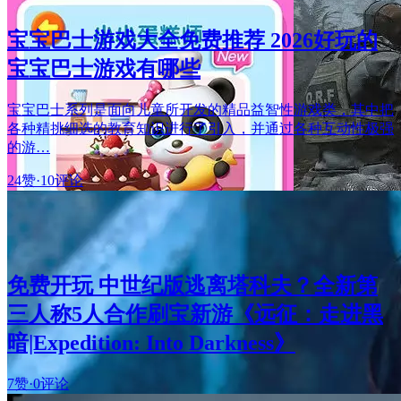
宝宝巴士游戏大全免费推荐 2026好玩的
宝宝巴士游戏有哪些
宝宝巴士系列是面向儿童所开发的精品益智性游戏类，其中把
各种精挑细选的教育知识进行了引入，并通过各种互动性极强
的游…
24赞
·
10评论
免费开玩 中世纪版逃离塔科夫？全新第
三人称5人合作刷宝新游《远征：走进黑
暗|Expedition: Into Darkness》
7赞
·
0评论