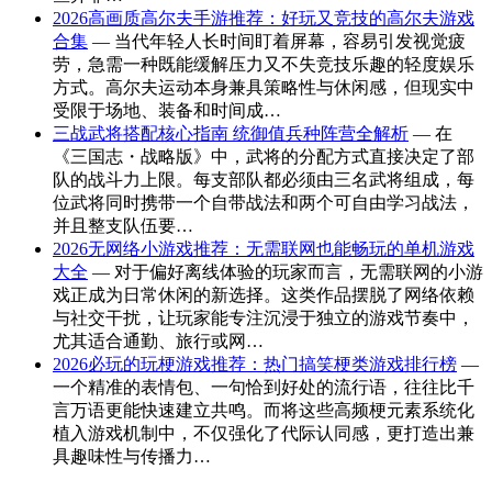
2026高画质高尔夫手游推荐：好玩又竞技的高尔夫游戏
合集
— 当代年轻人长时间盯着屏幕，容易引发视觉疲
劳，急需一种既能缓解压力又不失竞技乐趣的轻度娱乐
方式。高尔夫运动本身兼具策略性与休闲感，但现实中
受限于场地、装备和时间成…
三战武将搭配核心指南 统御值兵种阵营全解析
— 在
《三国志・战略版》中，武将的分配方式直接决定了部
队的战斗力上限。每支部队都必须由三名武将组成，每
位武将同时携带一个自带战法和两个可自由学习战法，
并且整支队伍要…
2026无网络小游戏推荐：无需联网也能畅玩的单机游戏
大全
— 对于偏好离线体验的玩家而言，无需联网的小游
戏正成为日常休闲的新选择。这类作品摆脱了网络依赖
与社交干扰，让玩家能专注沉浸于独立的游戏节奏中，
尤其适合通勤、旅行或网…
2026必玩的玩梗游戏推荐：热门搞笑梗类游戏排行榜
—
一个精准的表情包、一句恰到好处的流行语，往往比千
言万语更能快速建立共鸣。而将这些高频梗元素系统化
植入游戏机制中，不仅强化了代际认同感，更打造出兼
具趣味性与传播力…