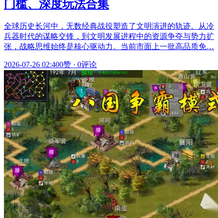
门槛、深度玩法合集
全球历史长河中，无数经典战役塑造了文明演进的轨迹。从冷
兵器时代的谋略交锋，到文明发展进程中的资源争夺与势力扩
张，战略思维始终是核心驱动力。当前市面上一批高品质免…
2026-07-26 02:40
0赞
·
0评论