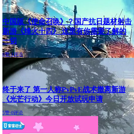
中国版《使命召唤》？国产抗日题材射击
新游《烽火十四》 这里有你需要了解的
一切
6赞
·
1评论
终于来了 第一人称PvPvE战术撤离新游
《光芒行动》今日开放试玩申请
5赞
·
0评论