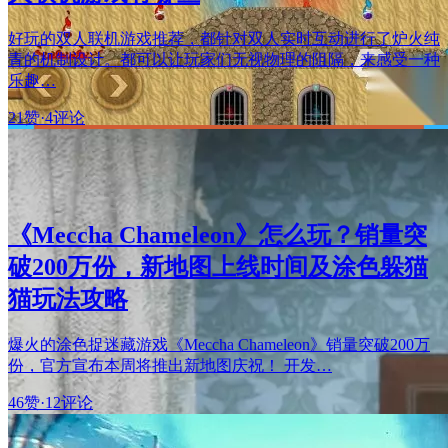
好玩的双人联机游戏推荐，都针对双人实时互动进行了炉火纯
青的机制设计。都可以让玩家们无视物理的阻隔，来感受一种
乐趣…
21赞
·
4评论
《Meccha Chameleon》怎么玩？销量突
破200万份，新地图上线时间及涂色躲猫
猫玩法攻略
爆火的涂色捉迷藏游戏《Meccha Chameleon》销量突破200万
份，官方宣布本周将推出新地图庆祝！ 开发…
46赞
·
12评论