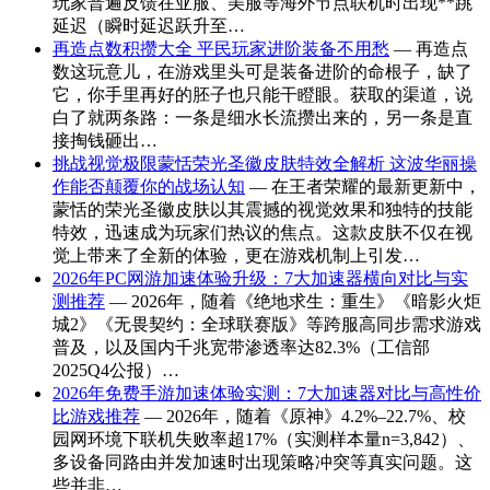
玩家普遍反馈在亚服、美服等海外节点联机时出现**跳
延迟（瞬时延迟跃升至…
再造点数积攒大全 平民玩家进阶装备不用愁
— 再造点
数这玩意儿，在游戏里头可是装备进阶的命根子，缺了
它，你手里再好的胚子也只能干瞪眼。获取的渠道，说
白了就两条路：一条是细水长流攒出来的，另一条是直
接掏钱砸出…
挑战视觉极限蒙恬荣光圣徽皮肤特效全解析 这波华丽操
作能否颠覆你的战场认知
— 在王者荣耀的最新更新中，
蒙恬的荣光圣徽皮肤以其震撼的视觉效果和独特的技能
特效，迅速成为玩家们热议的焦点。这款皮肤不仅在视
觉上带来了全新的体验，更在游戏机制上引发…
2026年PC网游加速体验升级：7大加速器横向对比与实
测推荐
— 2026年，随着《绝地求生：重生》《暗影火炬
城2》《无畏契约：全球联赛版》等跨服高同步需求游戏
普及，以及国内千兆宽带渗透率达82.3%（工信部
2025Q4公报）…
2026年免费手游加速体验实测：7大加速器对比与高性价
比游戏推荐
— 2026年，随着《原神》4.2%–22.7%、校
园网环境下联机失败率超17%（实测样本量n=3,842）、
多设备同路由并发加速时出现策略冲突等真实问题。这
些并非…