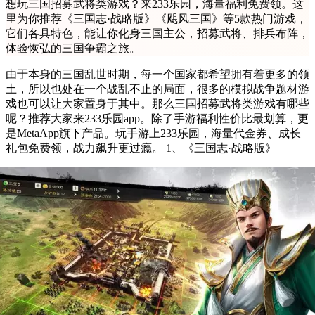
想玩三国招募武将类游戏？来233乐园，海量福利免费领。这
里为你推荐《三国志·战略版》《飓风三国》等5款热门游戏，
它们各具特色，能让你化身三国主公，招募武将、排兵布阵，
体验恢弘的三国争霸之旅。
由于本身的三国乱世时期，每一个国家都希望拥有着更多的领
土，所以也处在一个战乱不止的局面，很多的模拟战争题材游
戏也可以让大家置身于其中。那么三国招募武将类游戏有哪些
呢？推荐大家来233乐园app。除了手游福利性价比最划算，更
是MetaApp旗下产品。玩手游上233乐园，海量代金券、成长
礼包免费领，战力飙升更过瘾。 1、《三国志·战略版》