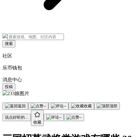
搜索
社区
乐币钱包
消息中心
投稿
返回
--
--
收藏
顶部
说点好听的...
--
--
收藏