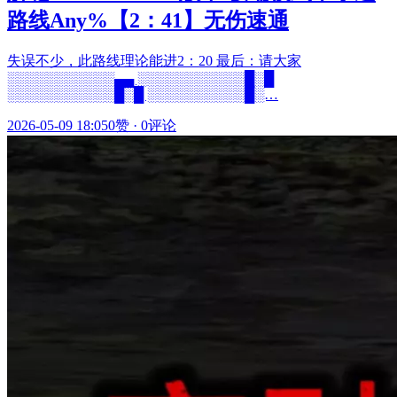
路线Any%【2：41】无伤速通
失误不少，此路线理论能进2：20 最后：请大家
░░░░░░░░░░░▄▄ ░░░░░░░░░░░█░█
░░░░░░░░░░░█░█ ░░░░░░░░░░█░…
2026-05-09 18:05
0赞
·
0评论