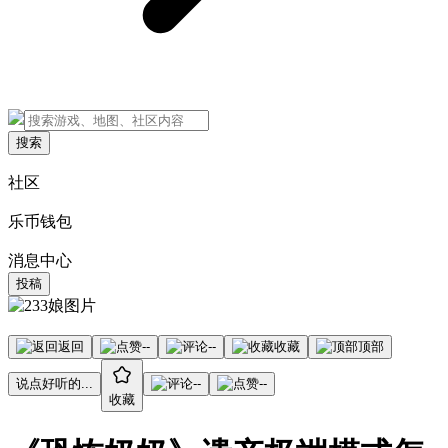
搜索
社区
乐币钱包
消息中心
投稿
返回
--
--
收藏
顶部
说点好听的...
--
--
收藏