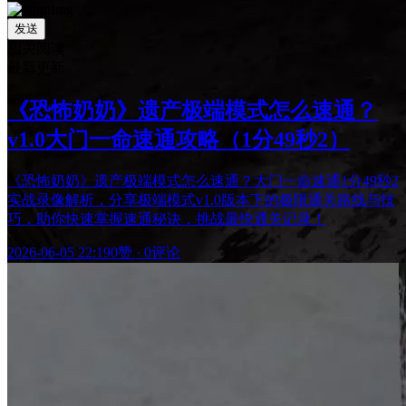
发送
相关阅读
最新更新
《恐怖奶奶》遗产极端模式怎么速通？
v1.0大门一命速通攻略（1分49秒2）
《恐怖奶奶》遗产极端模式怎么速通？大门一命速通1分49秒2
实战录像解析，分享极端模式v1.0版本下的极限通关路线与技
巧，助你快速掌握速通秘诀，挑战最快通关记录！
2026-06-05 22:19
0赞
·
0评论