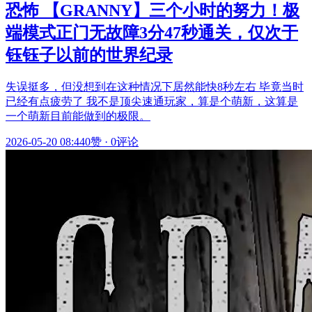
恐怖 【GRANNY】三个小时的努力！极
端模式正门无故障3分47秒通关，仅次于
钰钰子以前的世界纪录
失误挺多，但没想到在这种情况下居然能快8秒左右 毕竟当时
已经有点疲劳了 我不是顶尖速通玩家，算是个萌新，这算是
一个萌新目前能做到的极限。
2026-05-20 08:44
0赞
·
0评论