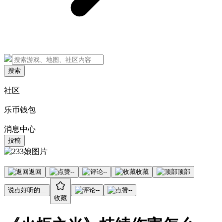
搜索
社区
乐币钱包
消息中心
投稿
返回
--
--
收藏
顶部
说点好听的...
--
--
收藏