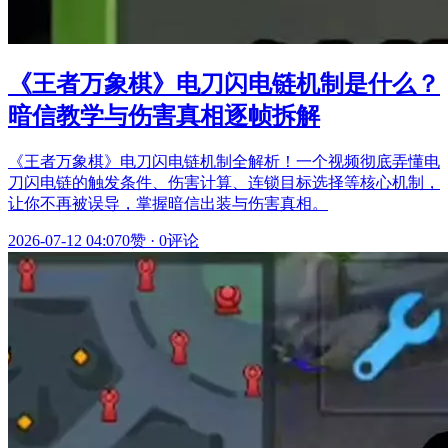
《王者万象棋》电刀闪电链机制是什么？
暗信教学与伤害真相逐帧拆解
《王者万象棋》电刀闪电链机制全解析！一个视频彻底弄懂电
刀闪电链的触发条件、伤害计算、连锁目标选择等核心机制，
让你不再被误导，掌握暗信出装与伤害真相。
2026-07-12 04:07
0赞
·
0评论