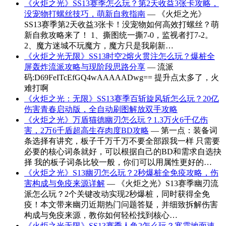
《火炬之光》SS13赛季怎么玩？第2天收益3张卡攻略，
没宠物打螺丝技巧，萌新自救指南
— 《火炬之光》
SS13赛季第2天收益3张卡！没宠物如何高效打螺丝？萌
新自救攻略来了！ 1、撕图统一撕7-0，监视者打7-2。
2、魔方迷城不玩魔方，魔方只是我刷新…
《火炬之光无限》SS13时空2熔火贯注怎么玩？爆桩全
屏轰炸流派攻略与现阶段思路分享
— 流派
码:D69FeITcEfGQ4wAAAAADwg== 提升点太多了，火
难打啊
《火炬之光：无限》SS13赛季百斩旋风斩怎么玩？20亿
伤害青春启动版，全自动刷图解放双手攻略
《火炬之光》万盾猫德幽刃怎么玩？1.3万火6千亿伤
害，2万6千盾超高生存肉度BD攻略
— 第一点：装备词
条选择有讲究，板子千万千万不要全部跟我一样 只需要
必要的核心词条就好，可以根据自己的BD和需求自选抉
择 我的板子词条比较一般，你们可以用属性更好的…
《火炬之光》S13幽刃怎么玩？2秒爆桩全免疫攻略，伤
害构成与免疫来源详解
— 《火炬之光》S13赛季幽刃流
派怎么玩？2个关键改动实现2秒爆桩，同时获得全免
疫！本文带来幽刃近期热门问题答疑，并细致拆解伤害
构成与免疫来源，教你如何轻松找到核心…
《火炬之光无限》SS13赛季人鱼2怎么玩？寒霜地面速