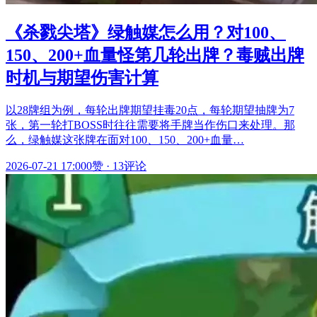
《杀戮尖塔》绿触媒怎么用？对100、
150、200+血量怪第几轮出牌？毒贼出牌
时机与期望伤害计算
以28牌组为例，每轮出牌期望挂毒20点，每轮期望抽牌为7
张，第一轮打BOSS时往往需要将手牌当作伤口来处理。那
么，绿触媒这张牌在面对100、150、200+血量…
2026-07-21 17:00
0赞
·
13评论