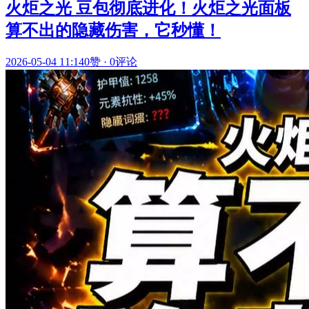
火炬之光 豆包彻底进化！火炬之光面板
算不出的隐藏伤害，它秒懂！
2026-05-04 11:14
0赞
·
0评论