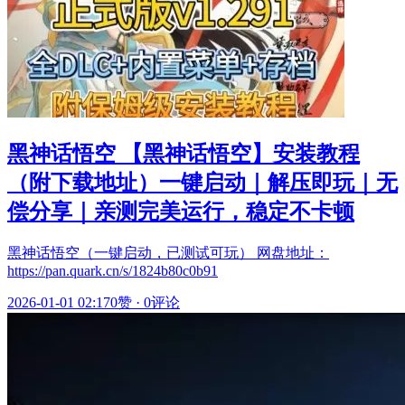
黑神话悟空 【黑神话悟空】安装教程
（附下载地址）一键启动｜解压即玩｜无
偿分享｜亲测完美运行，稳定不卡顿
黑神话悟空（一键启动，已测试可玩） 网盘地址：
https://pan.quark.cn/s/1824b80c0b91
2026-01-01 02:17
0赞
·
0评论