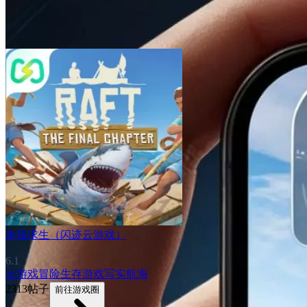
木筏求生（闪迹云游戏）
6.1
云游戏
冒险
生存游戏
写实
航海
2313帖子
前往游戏圈