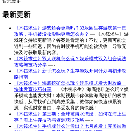
暂无更多
最新更新
《木筏求生》游戏还会更新吗？33乐园生存游戏第一集
攻略，手机被没收影响更新怎么办？
— 《木筏求生》游
戏还会持续更新吗？答案是肯定的！不过，更新可能会
遇到一些延迟，因为有时候手机可能会被没收，导致无
法及时获取最新内容。
《木筏求生》双人联机怎么玩？娱乐模式双入组合玩法
攻略与技巧分享
— -
《木筏求生》新手怎么玩？生存游戏开局计划与初步攻
略指南
《木筏求生》海底挖矿怎么玩？娱乐模式发大财攻略，
快速发育技巧分享
— 《木筏求生》海底挖矿怎么玩？娱
乐模式也能发大财！本期视频带你体验海底挖矿的极致
快感，从寻找矿点到高效采集，教你如何快速积累资
源，实现财富自由，享受发育的爽快感！
《木筏求生》第三期：全球被海水淹没，如何在海上生
存？海上生存技巧与资源获取攻略
— -
《木筏求生》手机版什么时候出？七月首发！完美端游