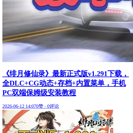
《绯月修仙录》最新正式版v1.291下载，
全DLC+CG动态+存档+内置菜单，手机
PC双端保姆级安装教程
2026-06-12 14:07
0赞
·
0评论