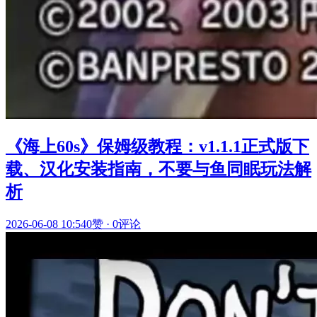
《海上60s》保姆级教程：v1.1.1正式版下
载、汉化安装指南，不要与鱼同眠玩法解
析
2026-06-08 10:54
0赞
·
0评论