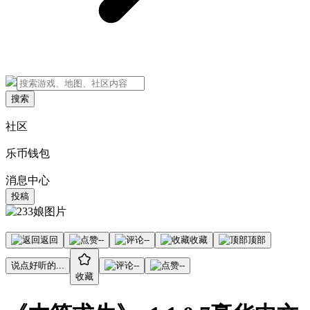
搜索
社区
乐币钱包
消息中心
投稿
返回
--
--
收藏
顶部
说点好听的...
--
--
收藏