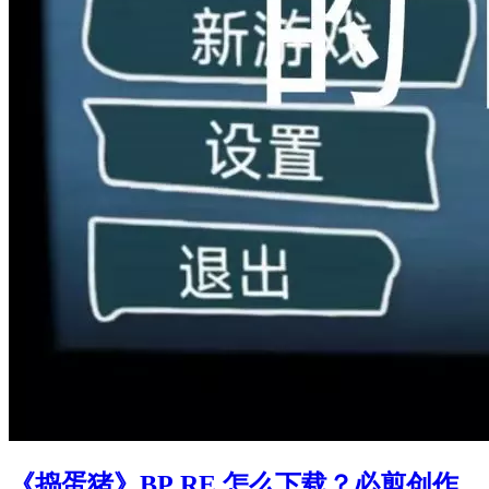
《捣蛋猪》BP RE 怎么下载？必剪创作