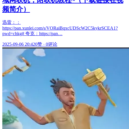
频简介）
迅雷：：
https://pan.xunlei.com/s/VORaiBqxcUDScW2C5kykrSCEA1?
pwd=chkg# 夸克：https://pan…
2025-09-06 20:42
0赞
·
0评论