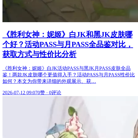
《胜利女神：妮姬》白JK和黑JK皮肤哪
个好？活动PASS与月PASS全品鉴对比，
获取方式与性价比分析
《胜利女神：妮姬》白JK活动PASS与黑JK月PASS皮肤全品
鉴！两款JK皮肤哪个更值得入手？活动PASS与月PASS性价比
如何？本文为你带来详细的外观展示、获…
2026-07-12 09:07
0赞
·
0评论