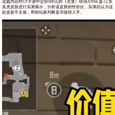
这篇内容对CF手游中定价600元的《灵笼》联动AN94-盖-江东
亥虎皮肤进行实测展示，分析该皮肤的性价比，实测后认为这
款皮肤不太值，帮助玩家判断是否值得入手。