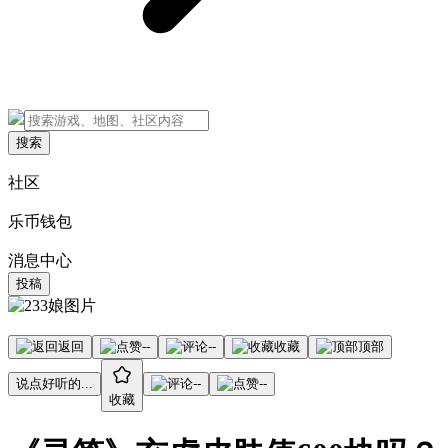
搜索
社区
乐币钱包
消息中心
投稿
返回
--
--
收藏
顶部
说点好听的...
--
--
收藏