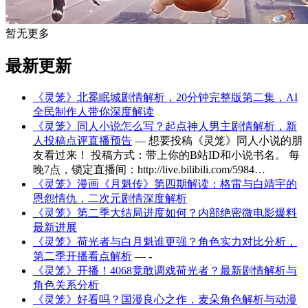
暂无更多
最新更新
《灵笼》北冕眠城剧情解析，20分钟完整版第二集，AI
全民制作人带你深度解读
《灵笼》同人小说怎么写？起点神人男主剧情解析，新
人投稿点评直播预告
— 想要投稿《灵笼》同人小说的朋
友看过来！ 投稿方式：带上你的B站ID和小说书名。 每
晚7点，锁定直播间：http://live.bilibili.com/5984…
《灵笼》漫画《月魁传》第四期解读：格雷与白靖宇的
恩怨情仇，二次元剧情深度解析
《灵笼》第二季大结局进度如何？内部绝密微电影爆料
最新进展
《灵笼》荷光者与白月魁谁更强？角色实力对比分析，
第二季开播看点解析
— -
《灵笼》开播！4068竟敢调戏荷光者？最新剧情解析与
角色关系分析
《灵笼》好看吗？国漫良心之作，麦朵角色解析与动漫