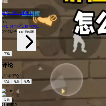
灵笼:火种（预约）
9.6
科幻
射击
写实
机甲
末日
2997帖子
前往游戏圈
下载
评论
共0条评论
综合
最新
最热
发送
相关阅读