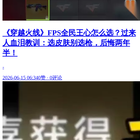
《穿越火线》FPS全民王心怎么选？过来
人血泪教训：选皮肤别选枪，后悔两年
半！
-
2026-06-15 06:34
0赞
·
0评论