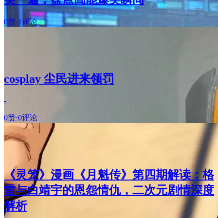
0赞
·
1评论
cosplay 尘民进来领罚
-
0赞
·
0评论
《灵笼》漫画《月魁传》第四期解读：格
雷与白靖宇的恩怨情仇，二次元剧情深度
解析