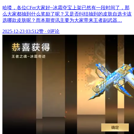
哈喽，各位CFer大家好~冰霜夺宝上架已然有一段时间了，那
么大家都抽到什么奖励了呢？又是否纠结抽到的皮肤自选卡该
选哪款皮肤呢？而本期资讯主要为大家带来王者副武器…
2025-12-23 03:51
2赞
·
0评论