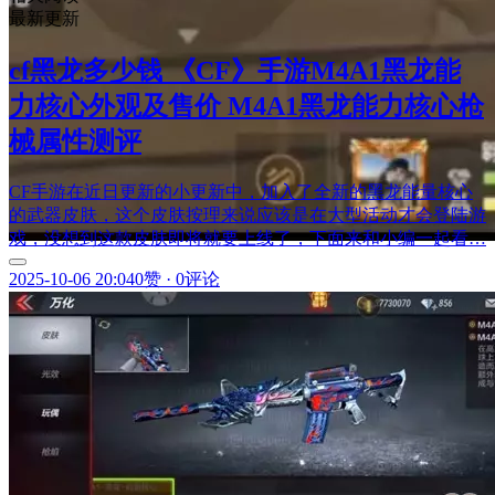
最新更新
cf黑龙多少钱 《CF》手游M4A1黑龙能
力核心外观及售价 M4A1黑龙能力核心枪
械属性测评
CF手游在近日更新的小更新中，加入了全新的黑龙能量核心
的武器皮肤，这个皮肤按理来说应该是在大型活动才会登陆游
戏，没想到这款皮肤即将就要上线了，下面来和小编一起看…
2025-10-06 20:04
0赞
·
0评论