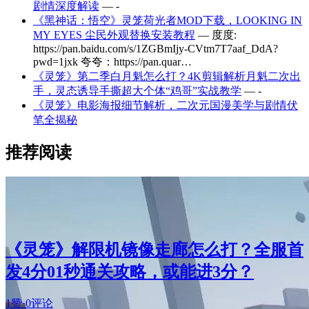
剧情深度解读
— -
《黑神话：悟空》灵笼荷光者MOD下载，LOOKING IN
MY EYES 尘民外观替换安装教程
— 度度:
https://pan.baidu.com/s/1ZGBmIjy-CVtm7T7aaf_DdA?
pwd=1jxk 夸夸：https://pan.quar…
《灵笼》第二季白月魁怎么打？4K剪辑解析月魁二次出
手，灵态诱导手撕超大个体“鸡哥”实战教学
— -
《灵笼》电影海报细节解析，二次元国漫美学与剧情伏
笔全揭秘
推荐阅读
《灵笼》解限机镜像走廊怎么打？全服首
发4分01秒通关攻略，或能进3分？
1赞
·
0评论