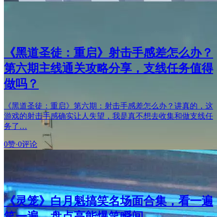
《黑道圣徒：重启》射击手感差怎么办？
第六期主线通关攻略分享，支线任务值得
做吗？
《黑道圣徒：重启》第六期：射击手感差怎么办？讲真的，这
游戏的射击手感确实让人失望，我是真不想去收集和做支线任
务了…
0赞
·
0评论
《灵笼》白月魁搞笑名场面合集，看一遍
笑一遍，盘点高能爆笑瞬间