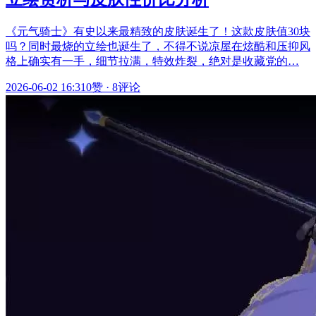
《元气骑士》有史以来最精致的皮肤诞生了！这款皮肤值30块
吗？同时最烧的立绘也诞生了，不得不说凉屋在炫酷和压抑风
格上确实有一手，细节拉满，特效炸裂，绝对是收藏党的…
2026-06-02 16:31
0赞
·
8评论