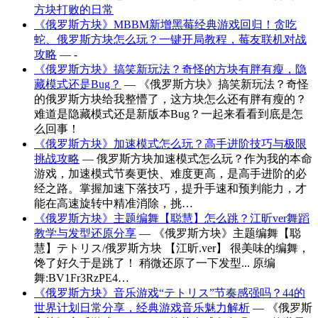
方块打败的日常
《俄罗斯方块》MBBM新增黑莓经典游戏回归！贪吃
蛇、俄罗斯方块怎么玩？一键开局教程，莓友联机对战
攻略
— -
《俄罗斯方块》搞笑新玩法？奇怪的方块有胖有瘦，隐
藏模式还是Bug？
— 《俄罗斯方块》搞笑新玩法？奇怪
的俄罗斯方块给我整懵了，这方块怎么还有胖有瘦的？
难道是隐藏模式还是新版本Bug？一起来看看到底是怎
么回事！
《俄罗斯方块》加速模式怎么玩？高手进阶技巧与极限
挑战攻略
— 俄罗斯方块加速模式怎么玩？作为我的本命
游戏，加速模式节奏更快、难度更高，是高手进阶的必
经之路。掌握加速下落技巧，提升手速和预判能力，才
能在高速旋转中精准消除，挑…
《俄罗斯方块》主题编舞【聪慧】怎么跳？江昕ver舞蹈
教学与发型还原分享
— 《俄罗斯方块》主题编舞【聪
慧】テトリス/俄罗斯方块 【江昕.ver】 很美味的编舞，
馋了好久于是跳了！ 稍微还原了一下发型... 原编
舞:BV1Fr3RzPE4…
《俄罗斯方块》音乐游戏“テトリス”节奏感强吗？44的
世界计划日常分享，经典游戏音乐魅力解析
— 《俄罗斯