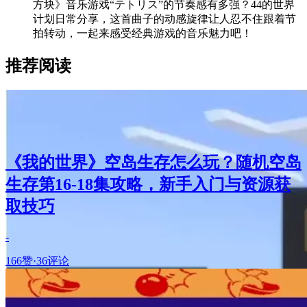
方块》音乐游戏“テトリス”的节奏感有多强？44的世界
计划日常分享，这首曲子的动感旋律让人忍不住跟着节
拍转动，一起来感受经典游戏的音乐魅力吧！
推荐阅读
《我的世界》空岛生存怎么玩？随机空岛
生存第16-18集攻略，新手入门与资源获
取技巧
-
166赞
·
36评论