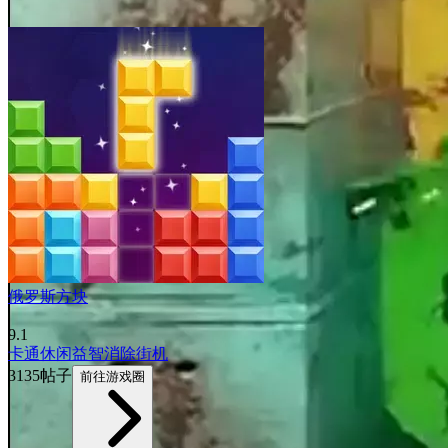
俄罗斯方块
9.1
卡通
休闲益智
消除
街机
3135帖子
前往游戏圈