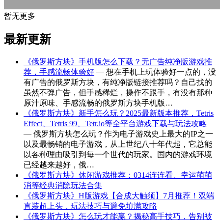
暂无更多
最新更新
《俄罗斯方块》手机版怎么下载？无广告纯净版游戏推
荐，手感流畅体验好
— 想在手机上玩体验好一点的，没
有广告的俄罗斯方块，有纯净版链接推荐吗？自己找的
虽然不弹广告，但手感稀烂，操作不跟手，有没有那种
原汁原味、手感流畅的俄罗斯方块手机版…
《俄罗斯方块》新手怎么玩？2025最新版本推荐，Tetris
Effect、Tetris 99、Tetr.io等全平台游戏下载与玩法攻略
— 俄罗斯方块怎么玩？作为电子游戏史上最大的IP之一
以及最畅销的电子游戏，从上世纪八十年代起，它总能
以各种理由吸引到每一个世代的玩家。国内的游戏环境
已经越来越好，俄…
《俄罗斯方块》休闲游戏推荐：0314连连看、幸运萌萌
消等经典消除玩法合集
《俄罗斯方块》H版游戏【合成大触须】7月推荐！双端
直装超上头，玩法技巧与避免填满攻略
《俄罗斯方块》怎么玩才能赢？揭秘高手技巧，告别被