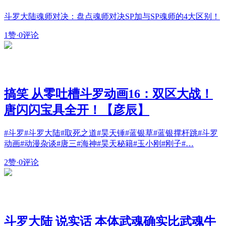
斗罗大陆魂师对决：盘点魂师对决SP加与SP魂师的4大区别！
1赞
·
0评论
搞笑 从零吐槽斗罗动画16：双区大战！
唐闪闪宝具全开！【彦辰】
#斗罗#斗罗大陆#取死之道#昊天锤#蓝银草#蓝银撑杆跳#斗罗
动画#动漫杂谈#唐三#海神#昊天秘籍#玉小刚#刚子#…
2赞
·
0评论
斗罗大陆 说实话 本体武魂确实比武魂牛