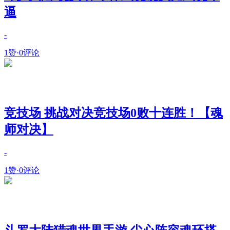
逼
-
1赞
·
0评论
竞技场 挑战对决竞技场0败十连胜！【魂
师对决】
-
1赞
·
0评论