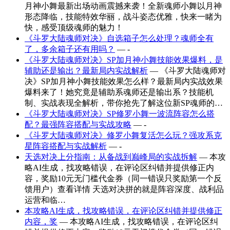
月神小舞最新出场动画震撼来袭！全新魂师小舞以月神
形态降临，技能特效华丽，战斗姿态优雅，快来一睹为
快，感受顶级魂师的魅力！
《斗罗大陆魂师对决》自选箱子怎么处理？魂师全有
了，多余箱子还有用吗？
— -
《斗罗大陆魂师对决》SP加月神小舞技能效果爆料，是
辅助还是输出？最新局内实战解析
— 《斗罗大陆魂师对
决》SP加月神小舞技能效果怎么样？最新局内实战效果
爆料来了！她究竟是辅助系魂师还是输出系？技能机
制、实战表现全解析，带你抢先了解这位新SP魂师的…
《斗罗大陆魂师对决》SP修罗小舞一波流阵容怎么搭
配？最强阵容搭配与实战攻略
— -
《斗罗大陆魂师对决》修罗小舞复活怎么玩？强攻系克
星阵容搭配与实战解析
— -
天选对决上分指南：从备战到巅峰局的实战拆解
— 本攻
略AI生成，找攻略错误，在评论区纠错并提供修正内
容，奖励10元无门槛代金券（同一错误只奖励第一个反
馈用户）查看详情 天选对决拼的就是阵容深度、战利品
运营和临…
本攻略AI生成，找攻略错误，在评论区纠错并提供修正
内容，奖
— 本攻略AI生成，找攻略错误，在评论区纠