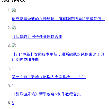
逃离家暴游戏的八种结局，所有隐藏结局和隐藏彩蛋！
《我是猫》房子任务攻略合集
【8.14更新】女团版本更新，甜系酷飒双风格来袭！贝
斯奏响成团序曲
4
第一关新手教学（记得去仓库拿枪！！！）
5
《甜瓜游乐场》新手攻略&制作教程合集
6