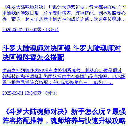
《斗罗大陆魂师对决》开贴记录游戏进度！每天都会在帖子下
更新我的游戏日常，分享魂师培养、阵容搭配、副本攻略等心
得，带你一起见证从新手到大神的成长之路，欢迎各位魂师…
2026-06-02 05:00
0赞
·
13评论
斗罗大陆魂师对决阿银 斗罗大陆魂师对
决阿银阵容怎么搭配
生命之神阿银作为SP稀有度控制系魂师，其核心定位是通过
领域技能和护盾机制为团队提供生存保障与伤害增幅。PVE场
景下推荐悬赏阵容搭配：主C选择修罗唐三（魂环111…
2025-09-01 13:54
0赞
·
0评论
《斗罗大陆魂师对决》新手怎么玩？最强
阵容搭配推荐，魂师培养与快速升级攻略