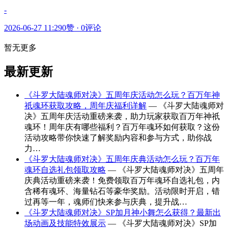
-
2026-06-27 11:29
0赞
·
0评论
暂无更多
最新更新
《斗罗大陆魂师对决》五周年庆活动怎么玩？百万年神
祇魂环获取攻略，周年庆福利详解
— 《斗罗大陆魂师对
决》五周年庆活动重磅来袭，助力玩家获取百万年神祇
魂环！周年庆有哪些福利？百万年魂环如何获取？这份
活动攻略带你快速了解奖励内容和参与方式，助你战
力…
《斗罗大陆魂师对决》五周年庆典活动怎么玩？百万年
魂环自选礼包领取攻略
— 《斗罗大陆魂师对决》五周年
庆典活动重磅来袭！免费领取百万年魂环自选礼包，内
含稀有魂环、海量钻石等豪华奖励。活动限时开启，错
过再等一年，魂师们快来参与庆典，提升战…
《斗罗大陆魂师对决》SP加月神小舞怎么获得？最新出
场动画及技能特效展示
— 《斗罗大陆魂师对决》SP加