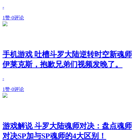
-
1赞
·
0评论
手机游戏 吐槽斗罗大陆逆转时空新魂师
伊莱克斯，抱歉兄弟们视频发晚了。
-
1赞
·
0评论
游戏解说 斗罗大陆魂师对决：盘点魂师
对决SP加与SP魂师的4大区别！