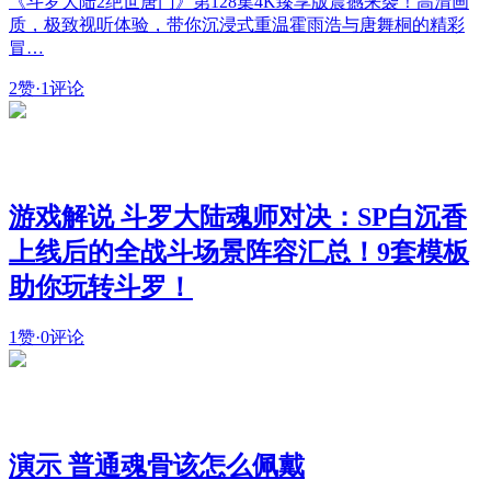
《斗罗大陆2绝世唐门》第128集4K臻享版震撼来袭！高清画
质，极致视听体验，带你沉浸式重温霍雨浩与唐舞桐的精彩
冒…
2赞
·
1评论
游戏解说 斗罗大陆魂师对决：SP白沉香
上线后的全战斗场景阵容汇总！9套模板
助你玩转斗罗！
1赞
·
0评论
演示 普通魂骨该怎么佩戴