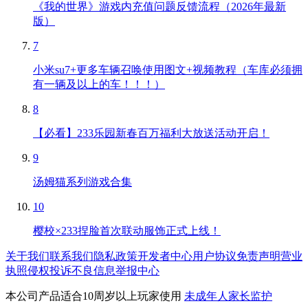
《我的世界》游戏内充值问题反馈流程（2026年最新
版）
7
小米su7+更多车辆召唤使用图文+视频教程（车库必须拥
有一辆及以上的车！！！）
8
【必看】233乐园新春百万福利大放送活动开启！
9
汤姆猫系列游戏合集
10
樱校×233捏脸首次联动服饰正式上线！
关于我们
联系我们
隐私政策
开发者中心
用户协议
免责声明
营业
执照
侵权投诉
不良信息举报中心
本公司产品适合10周岁以上玩家使用
未成年人家长监护