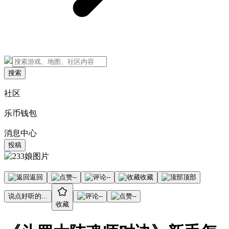
搜索
社区
乐币钱包
消息中心
投稿
返回
--
--
收藏
顶部
说点好听的...
--
--
收藏