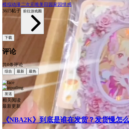
模拟
动漫
二次元
唯美
田园家园
情感
3615帖子
前往游戏圈
下载
评论
共0条评论
综合
最新
最热
发送
相关阅读
最新更新
《NBA2K》到底是谁在发货？发货慢怎么