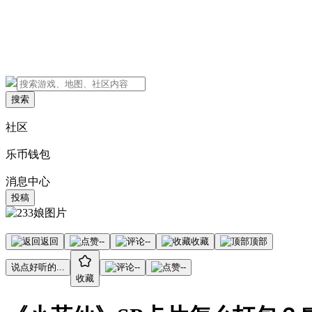
搜索
社区
乐币钱包
消息中心
投稿
返回
--
--
收藏
顶部
说点好听的...
--
--
收藏