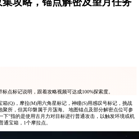
收集攻略，锚点解密及望月任务
标点标记说明，跟着攻略视频可达成100%探索度。
箱(Q)，摩拉(M)用六角星标记，神瞳(S)用感叹号标记，挑战
高地聚所，但其印磐属于月荡海。 地图锚点及部分解密点位可参
wKb “炸一下”指的是使用古月力对目标进行普通攻击，以触发环境或机
普通宝箱，1个摩拉点。