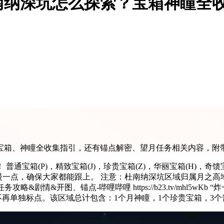
南纳深坑怎么探索？宝箱神瞳全
箱、神瞳全收集指引，还有锚点解密、望月任务相关内容，附带
宝箱(P)，精致宝箱(J)，珍贵宝箱(Z)，华丽宝箱(H)，奇馈宝
会走慢一点，确保大家都能跟上。 注意：杜南纳深坑区域归属月之
略&剧情&开图、锚点-哔哩哔哩 https://b23.tv/mhl5
不再单独标点。该区域总计包含：1个月神瞳，1个珍贵宝箱，3个