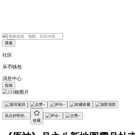
搜索
社区
乐币钱包
消息中心
投稿
返回
--
--
收藏
顶部
说点好听的...
--
--
收藏