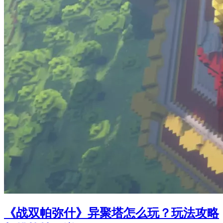
《战双帕弥什》异聚塔怎么玩？玩法攻略