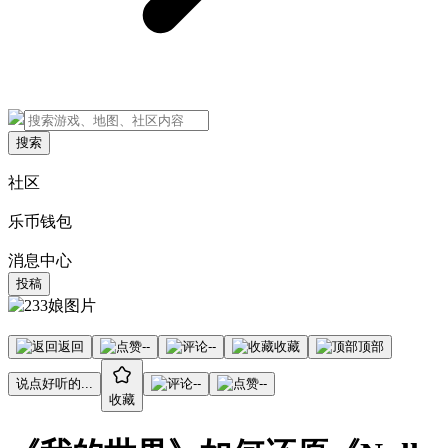
搜索
社区
乐币钱包
消息中心
投稿
返回
--
--
收藏
顶部
说点好听的...
--
--
收藏