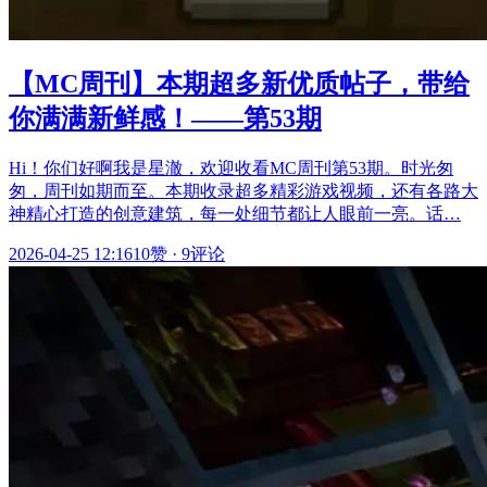
【MC周刊】本期超多新优质帖子，带给
你满满新鲜感！——第53期
Hi！你们好啊我是星澈，欢迎收看MC周刊第53期。时光匆
匆，周刊如期而至。本期收录超多精彩游戏视频，还有各路大
神精心打造的创意建筑，每一处细节都让人眼前一亮。话…
2026-04-25 12:16
10赞
·
9评论