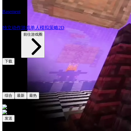
Basement
8.4
独立
动作游戏
单人
模拟
策略
2D
2252帖子
前往游戏圈
下载
评论
共0条评论
综合
最新
最热
发送
相关阅读
最新更新