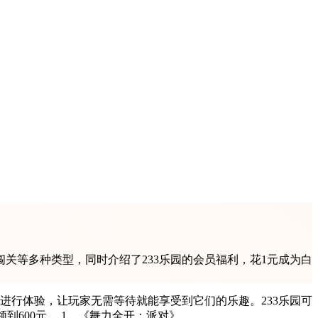
关等多种类型，同时介绍了233乐园的会员福利，花1元成为白
进行体验，让玩家无需等待就能享受到它们的乐趣。233乐园可
是手游福利最好的游戏盒子，更是MetaApp下的APP，仅需花费1元即可成为白银会员，享受月月领50元游戏券的福利，一年能领到600元。 1、《舞力全开：派对》