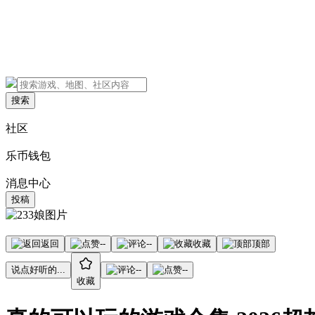
搜索
社区
乐币钱包
消息中心
投稿
返回
--
--
收藏
顶部
说点好听的...
--
--
收藏