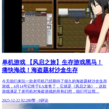
单机游戏 【风启之旅】生存游戏黑马！
痛快海战！海盗题材沙盒生存
今天咱们来玩一款老司机已经期待了很久的海盗题材沙盒生存
游戏，4月14号它终于EA发售了，它就是《风启之旅》，这款
游戏满足了老司机对海盗游戏的所有幻想，咱们可以驾…
2025-12-22 02:28
0赞
·
0评论