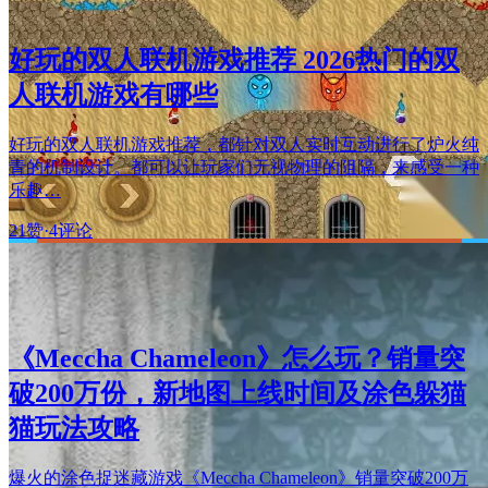
好玩的双人联机游戏推荐 2026热门的双
人联机游戏有哪些
好玩的双人联机游戏推荐，都针对双人实时互动进行了炉火纯
青的机制设计。都可以让玩家们无视物理的阻隔，来感受一种
乐趣…
21赞
·
4评论
《Meccha Chameleon》怎么玩？销量突
破200万份，新地图上线时间及涂色躲猫
猫玩法攻略
爆火的涂色捉迷藏游戏《Meccha Chameleon》销量突破200万