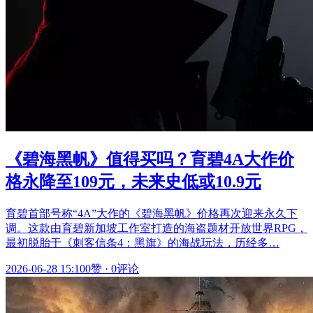
《碧海黑帆》值得买吗？育碧4A大作价
格永降至109元，未来史低或10.9元
育碧首部号称“4A”大作的《碧海黑帆》价格再次迎来永久下
调。这款由育碧新加坡工作室打造的海盗题材开放世界RPG，
最初脱胎于《刺客信条4：黑旗》的海战玩法，历经多…
2026-06-28 15:10
0赞
·
0评论