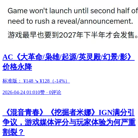
AC《大革命/枭雄/起源/英灵殿/幻景/影》
价格永降
标准版： ¥148 ↘ ¥128（-14%）
2026-04-24 01:01
0赞
·
0评论
《混音青春》《挖掘者米娜》IGN满分引
争议，游戏媒体评分与玩家体验为何严重
割裂？