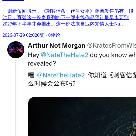
一则新传闻暗示，《刺客信条：代号女巫》距离发售仍有一段
时日，育碧这一长寿系列的下一部主线作品预计最早也要到
2027年下半年才会推出。这一说法来自业内知情人士Na…
2026-07-29 02:02
0赞
·
0评论