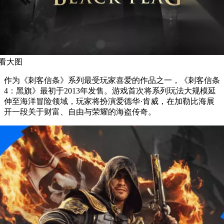
看大图
作为《刺客信条》系列最受玩家喜爱的作品之一，《刺客信条
4：黑旗》最初于2013年发售。游戏首次将系列玩法大规模延
伸至海洋冒险领域，玩家将扮演爱德华·肯威，在加勒比海展
开一段关于财富、自由与荣耀的海盗传奇。