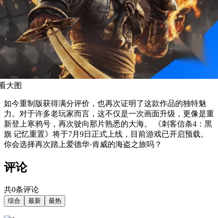
看大图
如今重制版获得满分评价，也再次证明了这款作品的独特魅
力。对于许多老玩家而言，这不仅是一次画面升级，更像是重
新登上寒鸦号，再次驶向那片熟悉的大海。 《刺客信条4：黑
旗 记忆重置》将于7月9日正式上线，目前游戏已开启预载。
你会选择再次踏上爱德华·肯威的海盗之旅吗？
评论
共0条评论
综合
最新
最热