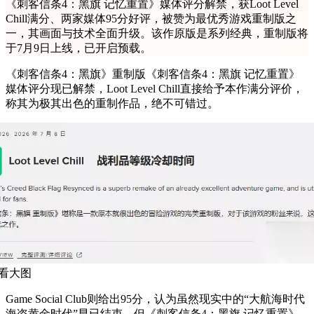
《刺客信条4：黑旗 记忆重置》媒体评分解禁，获Loot Level
Chill满分、两家媒体95分好评，被赞为最优秀游戏重制版之
一，其画面与技术全面升级。该作原版是系列经典，重制版将
于7月9日上线，已开启预载。
《刺客信条4：黑旗》重制版《刺客信条4：黑旗 记忆重置》
媒体评分现已解禁，Loot Level Chill直接给予本作满分评价，
称其为极其出色的重制作品，绝不可错过。
看大图
Game Social Club则给出95分，认为虽然现实中的“大航海时代
海盗黄金时代”早已结束，但《刺客信条4：黑旗 记忆重置》