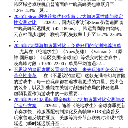
跨区域游戏联机仍普遍面临**晚高峰丢包率跃升至
1.8%–4.3%、延…
2026年Steam网络连接优化指南：7大加速器性能与稳定
性实测对比
— 2026年，国内玩家访问Steam仍普遍面临
**晚高峰延迟跳变（45–180ms）、跨运营商路由绕转、
云存档同步超时、联机匹配失败率上升至12.7%–23.4%
…
2026年7大网游加速器对比：免费好用的实测推荐清单
— 尤其在《绝地求生》《Apex英雄》《Valorant》《原
神·国际服》《暗区突围·全球服》等强实时性游戏中，
晚高峰时段（19:30–22:00）单局平均遭遇≥2…
不思议的皇冠虚弱装置深度攻略，未来玩法将怎么迎来
革命性变革
— 在《不思议的皇冠》这款充满奇幻与冒险
的游戏中，每一位玩家都在追求着更强的力量、更出色
的装备，以及那些能在关键时刻扭转战局的神秘道具，
虚弱装置作为游戏中的一款重要…
2026年PUBG闪退问题全解析：7大加速器对比实测与稳
定运行方案
— 2026年，随着《绝地求生》全球赛季更新
节奏加快、跨服匹配机制深化及高帧率HDR渲染普及，
玩家普遍反馈在亚服、美服等海外节点联机时出现**跳
延迟（瞬时延迟跃升至…