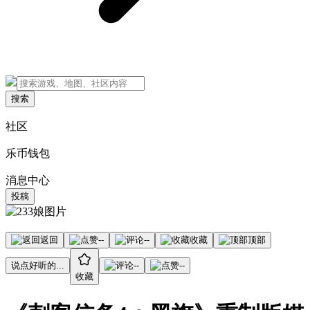
搜索
社区
乐币钱包
消息中心
投稿
返回
--
--
收藏
顶部
说点好听的...
--
--
收藏