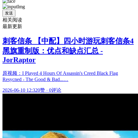
发送
相关阅读
最新更新
刺客信条 【中配】四小时游玩刺客信条4
黑旗重制版：优点和缺点汇总 -
JorRaptor
原视频：I Played 4 Hours Of Assassin's Creed Black Flag
Resycned - The Good & Bad...…
2026-06-10 12:32
0赞
·
0评论