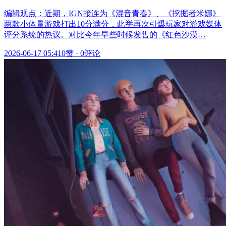
编辑观点：近期，IGN接连为《混音青春》、《挖掘者米娜》
两款小体量游戏打出10分满分，此举再次引爆玩家对游戏媒体
评分系统的热议。对比今年早些时候发售的《红色沙漠…
2026-06-17 05:41
0赞
·
0评论