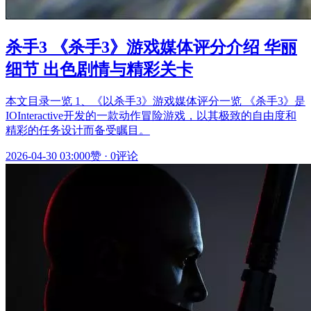
杀手3 《杀手3》游戏媒体评分介绍 华丽
细节 出色剧情与精彩关卡
本文目录一览 1、《以杀手3》游戏媒体评分一览 《杀手3》是
IOInteractive开发的一款动作冒险游戏，以其极致的自由度和
精彩的任务设计而备受瞩目。
2026-04-30 03:00
0赞
·
0评论