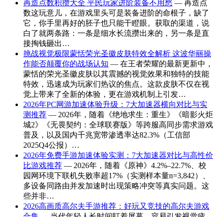
再造点数积攒大全 平民玩家进阶装备不用愁
— 再造点
数这玩意儿，在游戏里头可是装备进阶的命根子，缺了
它，你手里再好的胚子也只能干瞪眼。获取的渠道，说
白了就两条路：一条是细水长流攒出来的，另一条是直
接掏钱砸出…
挑战视觉极限蒙恬荣光圣徽皮肤特效全解析 这波华丽操
作能否颠覆你的战场认知
— 在王者荣耀的最新更新中，
蒙恬的荣光圣徽皮肤以其震撼的视觉效果和独特的技能
特效，迅速成为玩家们热议的焦点。这款皮肤不仅在视
觉上带来了全新的体验，更在游戏机制上引发…
2026年PC网游加速体验升级：7大加速器横向对比与实
测推荐
— 2026年，随着《绝地求生：重生》《暗影火炬
城2》《无畏契约：全球联赛版》等跨服高同步需求游戏
普及，以及国内千兆宽带渗透率达82.3%（工信部
2025Q4公报）…
2026年免费手游加速体验实测：7大加速器对比与高性价
比游戏推荐
— 2026年，随着《原神》4.2%–22.7%、校
园网环境下联机失败率超17%（实测样本量n=3,842）、
多设备同路由并发加速时出现策略冲突等真实问题。这
些并非…
2026高画质高尔夫手游推荐：好玩又竞技的高尔夫游戏
合集
— 当代年轻人长时间盯着屏幕，容易引发视觉疲