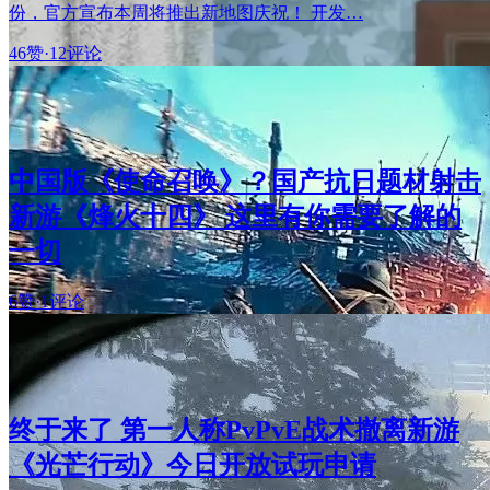
份，官方宣布本周将推出新地图庆祝！ 开发…
46赞
·
12评论
中国版《使命召唤》？国产抗日题材射击
新游《烽火十四》 这里有你需要了解的
一切
6赞
·
1评论
终于来了 第一人称PvPvE战术撤离新游
《光芒行动》今日开放试玩申请