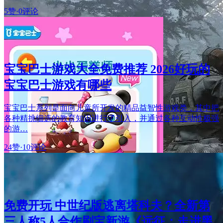
5赞
·
0评论
宝宝巴士游戏大全免费推荐 2026好玩的
宝宝巴士游戏有哪些
宝宝巴士系列是面向儿童所开发的精品益智性游戏类，其中把
各种精挑细选的教育知识进行了引入，并通过各种互动性极强
的游…
24赞
·
10评论
免费开玩 中世纪版逃离塔科夫？全新第
三人称5人合作刷宝新游《远征：走进黑