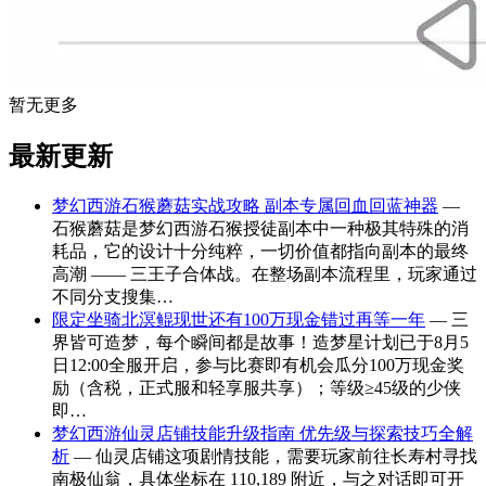
暂无更多
最新更新
梦幻西游石猴蘑菇实战攻略 副本专属回血回蓝神器
—
石猴蘑菇是梦幻西游石猴授徒副本中一种极其特殊的消
耗品，它的设计十分纯粹，一切价值都指向副本的最终
高潮 —— 三王子合体战。在整场副本流程里，玩家通过
不同分支搜集…
限定坐骑北溟鲲现世还有100万现金错过再等一年
— 三
界皆可造梦，每个瞬间都是故事！造梦星计划已于8月5
日12:00全服开启，参与比赛即有机会瓜分100万现金奖
励（含税，正式服和轻享服共享）；等级≥45级的少侠
即…
梦幻西游仙灵店铺技能升级指南 优先级与探索技巧全解
析
— 仙灵店铺这项剧情技能，需要玩家前往长寿村寻找
南极仙翁，具体坐标在 110,189 附近，与之对话即可开