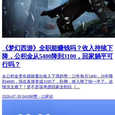
《梦幻西游》全职能赚钱吗？收入持续下
降，公积金从5400降到3100，回家躺平可
行吗？
从公积金变化就能看出收入下滑趋势：22年每月5400，26年降
到4800，现在直接变成3100了，卧槽，收入降了快一半了。这
情况太难了！是不是该考虑回家全职玩《…
2026-07-30 04:00
0赞
·
12评论