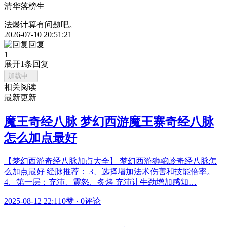
清华落榜生
法爆计算有问题吧。
2026-07-10 20:51:21
回复
1
展开1条回复
加载中...
相关阅读
最新更新
魔王奇经八脉 梦幻西游魔王寨奇经八脉
怎么加点最好
【梦幻西游奇经八脉加点大全】 梦幻西游狮驼岭奇经八脉怎
么加点最好 经脉推荐： 3、选择增加法术伤害和技能倍率。
4、第一层：充沛、震怒、炙烤 充沛让牛劲增加感知…
2025-08-12 22:11
0赞
·
0评论