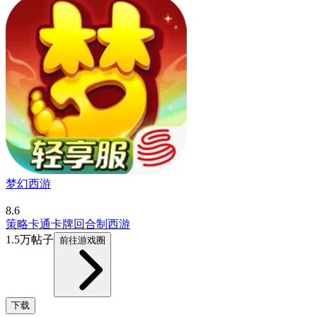
梦幻西游
8.6
策略
卡通
卡牌
回合制
西游
1.5万帖子
前往游戏圈
下载