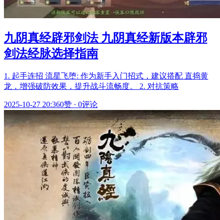
九阴真经辟邪剑法 九阴真经新版本辟邪
剑法经脉选择指南
1. 起手连招 流星飞堕: 作为新手入门招式，建议搭配 直捣黄
龙，增强破防效果，提升战斗流畅度。 2. 对抗策略
2025-10-27 20:36
0赞
·
0评论