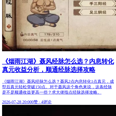
《烟雨江湖》聂风经脉怎么选？内息转化
真元收益分析，顺通经脉选择攻略
《烟雨江湖》聂风经脉怎么选？聂风2点内息转化1点真元，成
型后真元轻松突破150点。对于聂风这个角色来说，这条经脉
是不是顺通收益更高一些？求大佬指点经脉选择攻略。
2026-07-28 20:00
0赞
·
4评论