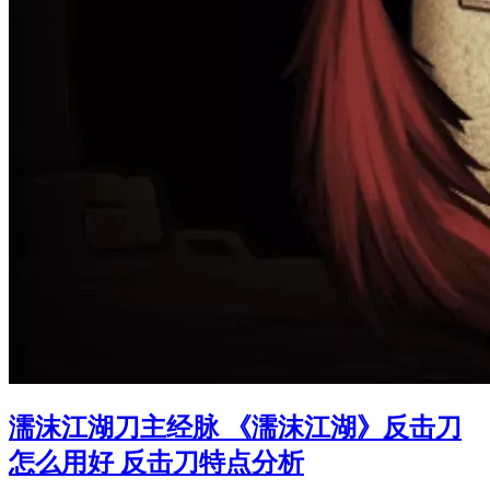
濡沫江湖刀主经脉 《濡沫江湖》反击刀
怎么用好 反击刀特点分析