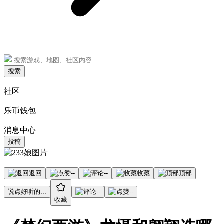
搜索
社区
乐币钱包
消息中心
投稿
返回
--
--
收藏
顶部
说点好听的...
--
--
收藏