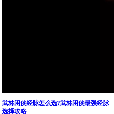
武林闲侠经脉怎么选?武林闲侠最强经脉
选择攻略