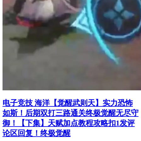
电子竞技 海洋【觉醒武则天】实力恐怖
如斯！后期双打三路通关终极觉醒无尽守
御！【下集】天赋加点教程攻略扣1发评
论区回复！终极觉醒