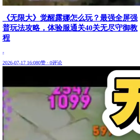
《无限大》觉醒露娜怎么玩？最强全屏强
普玩法攻略，体验服通关40关无尽守御教
程
-
2026-07-17 16:08
0赞
·
0评论