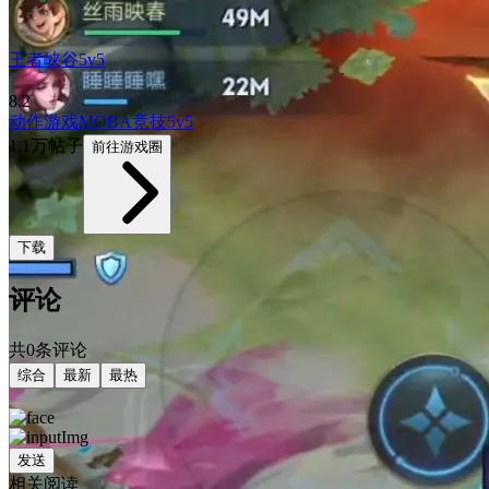
王者峡谷5v5
8.2
动作游戏
MOBA
竞技
5v5
1.1万帖子
前往游戏圈
下载
评论
共0条评论
综合
最新
最热
发送
相关阅读