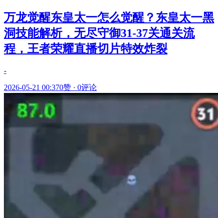
万龙觉醒东皇太一怎么觉醒？东皇太一黑
洞技能解析，无尽守御31-37关通关流
程，王者荣耀直播切片特效炸裂
-
2026-05-21 00:37
0赞
·
0评论