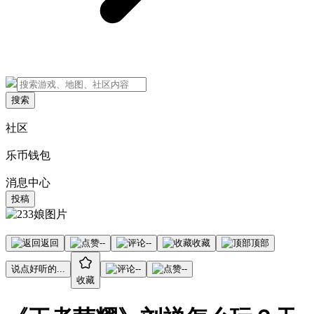
搜索
社区
乐币钱包
消息中心
投稿
返回
--
--
收藏
顶部
说点好听的...
--
--
收藏