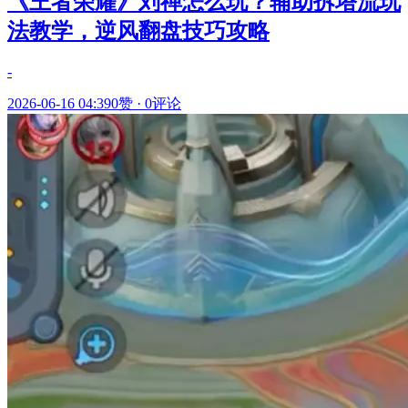
《王者荣耀》刘禅怎么玩？辅助拆塔流玩
法教学，逆风翻盘技巧攻略
-
2026-06-16 04:39
0赞
·
0评论