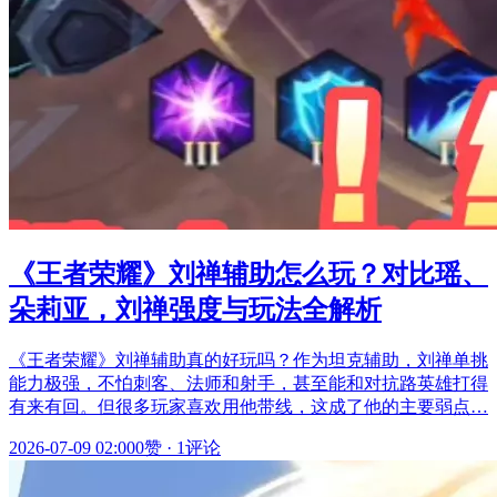
《王者荣耀》刘禅辅助怎么玩？对比瑶、
朵莉亚，刘禅强度与玩法全解析
《王者荣耀》刘禅辅助真的好玩吗？作为坦克辅助，刘禅单挑
能力极强，不怕刺客、法师和射手，甚至能和对抗路英雄打得
有来有回。但很多玩家喜欢用他带线，这成了他的主要弱点…
2026-07-09 02:00
0赞
·
1评论