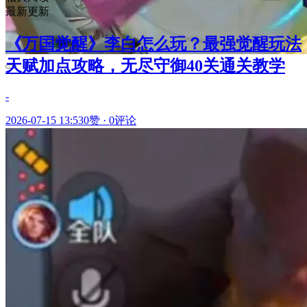
最新更新
《万国觉醒》李白怎么玩？最强觉醒玩法
天赋加点攻略，无尽守御40关通关教学
-
2026-07-15 13:53
0赞
·
0评论