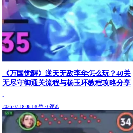
《万国觉醒》逆天无敌李华怎么玩？40关
无尽守御通关流程与杨玉环教程攻略分享
-
2026-07-18 06:13
0赞
·
0评论