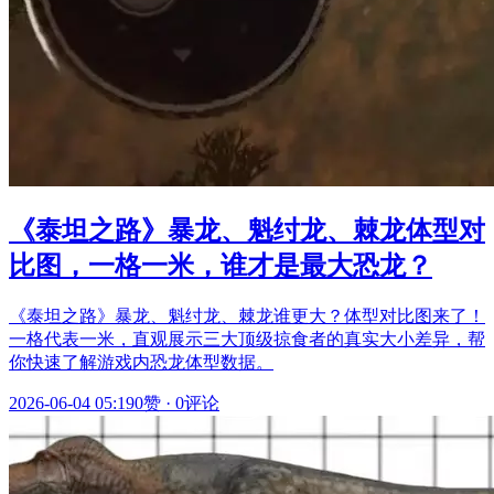
《泰坦之路》暴龙、魁纣龙、棘龙体型对
比图，一格一米，谁才是最大恐龙？
《泰坦之路》暴龙、魁纣龙、棘龙谁更大？体型对比图来了！
一格代表一米，直观展示三大顶级掠食者的真实大小差异，帮
你快速了解游戏内恐龙体型数据。
2026-06-04 05:19
0赞
·
0评论