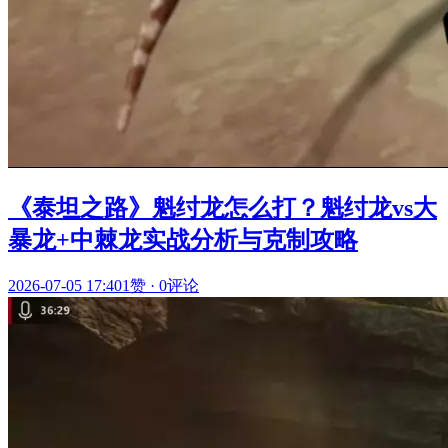
《泰坦之路》魁纣龙怎么打？魁纣龙vs大
暴龙+中棘龙实战分析与克制攻略
2026-07-05 17:40
1赞
·
0评论