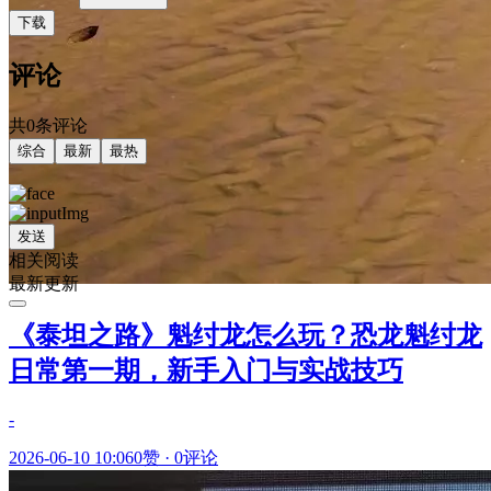
下载
评论
共0条评论
综合
最新
最热
发送
相关阅读
最新更新
《泰坦之路》魁纣龙怎么玩？恐龙魁纣龙
日常第一期，新手入门与实战技巧
-
2026-06-10 10:06
0赞
·
0评论