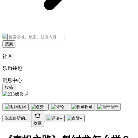
搜索
社区
乐币钱包
消息中心
投稿
返回
--
--
收藏
顶部
说点好听的...
--
--
收藏