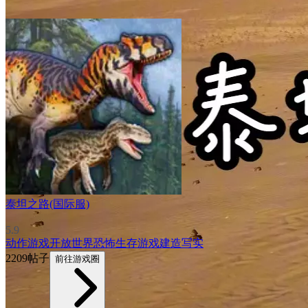
泰坦之路(国际服)
5.9
动作游戏
开放世界
恐怖
生存游戏
建造
写实
2209帖子
前往游戏圈