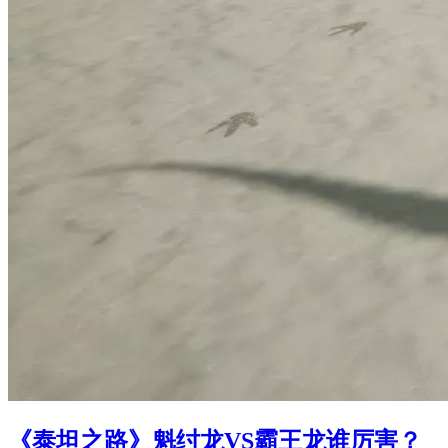
《泰坦之路》魁纣龙VS霸王龙谁厉害？