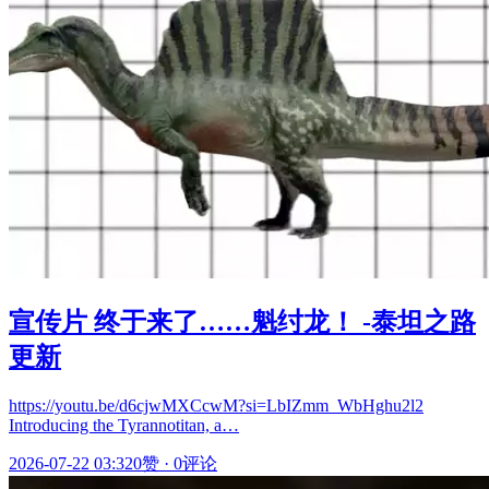
宣传片 终于来了……魁纣龙！ -泰坦之路
更新
https://youtu.be/d6cjwMXCcwM?si=LbIZmm_WbHghu2l2
Introducing the Tyrannotitan, a…
2026-07-22 03:32
0赞
·
0评论