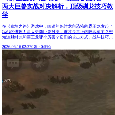
两大巨兽实战对决解析，顶级驯龙技巧教
学
在《泰坦之路》游戏中，凶猛的魁纣龙向恐怖的霸王龙发起了
猛烈的进攻！两大史前巨兽对决，谁才是真正的陆地霸主？想
知道魁纣龙和霸王龙哪个厉害？它们的攻击方式、战斗技巧…
2026-06-16 02:37
0赞
·
0评论