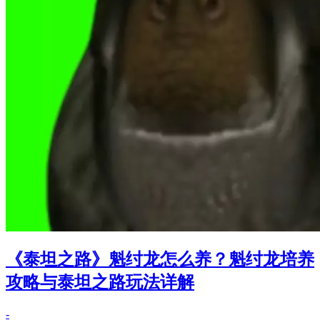
《泰坦之路》魁纣龙怎么养？魁纣龙培养
攻略与泰坦之路玩法详解
-