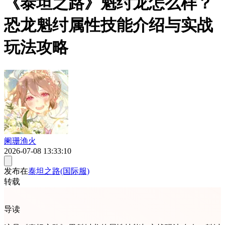
《泰坦之路》魁纣龙怎么样？
恐龙魁纣属性技能介绍与实战
玩法攻略
阑珊渔火
2026-07-08 13:33:10
发布在
泰坦之路(国际服)
转载
导读