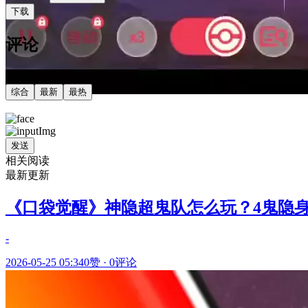
下载
评论
共0条评论
综合
最新
最热
发送
相关阅读
最新更新
《口袋觉醒》神隐超鬼队怎么玩？4鬼隐
-
2026-05-25 05:34
0赞
·
0评论