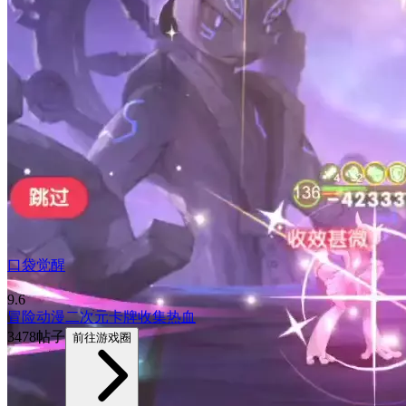
口袋觉醒
9.6
冒险
动漫
二次元
卡牌
收集
热血
3478帖子
前往游戏圈