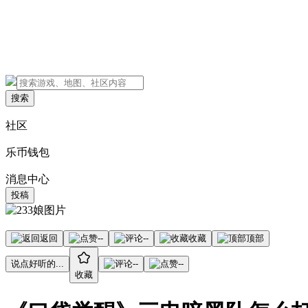
搜索
社区
乐币钱包
消息中心
投稿
返回
--
--
收藏
顶部
说点好听的...
--
--
收藏