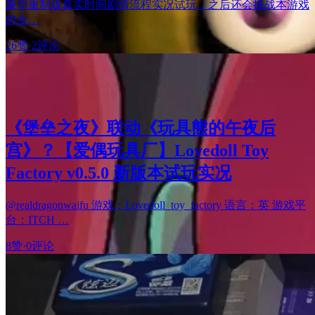
豪华重制版真实时间剧情流程实况试玩，之后还会挑战本游戏
的全…
26赞
·
2评论
《堡垒之夜》联动《玩具熊的午夜后
宫》？【爱偶玩具厂】Lovedoll Toy
Factory v0.5.0 新版本试玩实况
@realdragonwaifu 游戏：Lovedoll_toy_factory 语言：英 游戏平
台：ITCH …
8赞
·
0评论