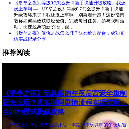
《堡垒之夜》等级0.7怎么升？新手快速升级攻略，我还
没上车啊
— 《堡垒之夜》等级0.7怎么提升？新手快速
升级攻略来了！我还没上车啊，别急着开跑！这份指南
教你如何高效获取经验值、完成每日任务、参与限时活
动，快速脱离萌新阶段，跟…
《堡垒之夜》复仇之战怎么打？队友给力配合，成功复
仇实战记录分享
推荐阅读
《堡垒之夜》玩具熊的午夜后宫豪华重制
版怎么玩？真实时间剧情流程实况试玩，
全20种模式挑战攻略
《堡垒之夜》单机模式挑战开启！本期带来玩具熊的午夜后宫