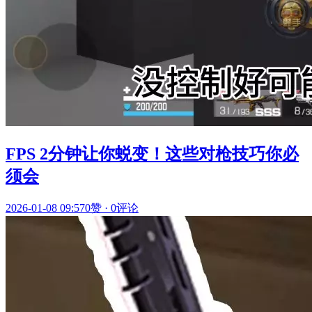
FPS 2分钟让你蜕变！这些对枪技巧你必
须会
2026-01-08 09:57
0赞
·
0评论