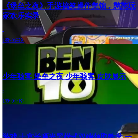
《堡垒之夜》手游搞笑操作集锦，憨憨玩
家欢乐实录
-
1赞
·
0评论
少年骇客 堡垒之夜 少年骇客 皮肤展示
-
1赞
·
0评论
游戏 士官长哑光黑样式双端领取教学 一