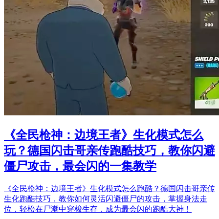
《全民枪神：边境王者》生化模式怎么
玩？德国闪击哥亲传跑酷技巧，教你闪避
僵尸攻击，最会闪的一集教学
《全民枪神：边境王者》生化模式怎么跑酷？德国闪击哥亲传
生化跑酷技巧，教你如何灵活闪避僵尸的攻击，掌握身法走
位，轻松在尸潮中穿梭生存，成为最会闪的跑酷大神！