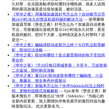
久封禁，在乐园发帖求助却遭到冷嘲热讽，很多人说我
用的慕讯加速器是垃圾加速器，被封活该。…
《堡垒之夜》用暴喵加速器封号怎么办？自动换节点导
致24小时/永久封禁及机器码被封解决方法
— 使用暴喵
加速器导致《堡垒之夜》封号怎么办？加速器自动更换
节点，导致被踢出游戏并显示24小时或永久封禁，甚至
机器码被封。想问下大家，这种情况是永久封禁吗？还
是过一…
《堡垒之夜》蝙蝠侠联动皮肤怎么样？今日乳法彩蛋解
析，联动玩法攻略
— -
《堡垒之夜》联动有哪些？盘点最受期待的电子竞技跨
界合作
《堡垒之夜》7月20日每日商城更新：卡芙卡、刃皮肤第
二次返场，限时购买攻略
《堡垒之夜》夏日DC联动皮肤有哪些？蝙蝠侠、小丑
女、毒藤女、猫女角色外观展示
《堡垒之夜》新版本怎么玩？伙伴Sidekicks玩法上线时
间，宠物对战模式攻略解析
— Epic发布《堡垒之夜》新
版本预告片，即将推出以“伙伴（Sidekicks）”为核心的
全新内容更新，加入围绕伙伴角色展开的激烈对战与趣
味冒险玩法。 此次更新名为…