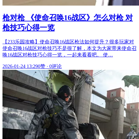
枪对枪 《使命召唤16战区》怎么对枪 对
枪技巧心得一览
【233乐园攻略】使命召唤16战区枪法如何提升？很多玩家对
使命召唤16战区对枪技巧不是很了解，本文为大家带来使命召
唤16战区对枪技巧心得一览，一起来看看吧。 使…
2026-01-24 13:29
0赞
·
0评论