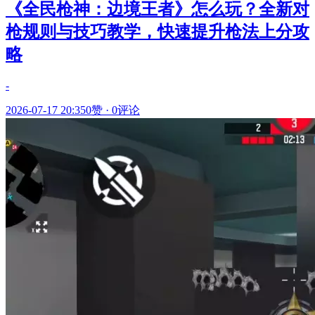
《全民枪神：边境王者》怎么玩？全新对
枪规则与技巧教学，快速提升枪法上分攻
略
-
2026-07-17 20:35
0赞
·
0评论