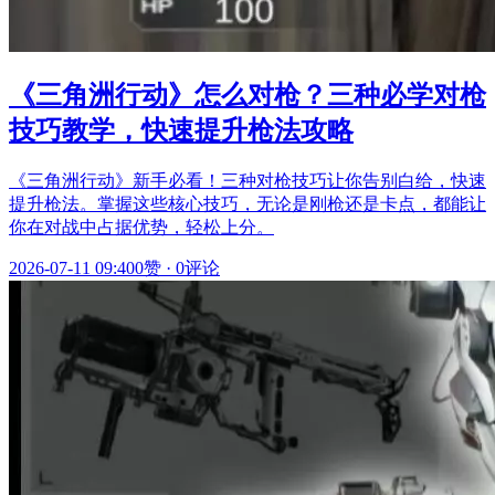
《三角洲行动》怎么对枪？三种必学对枪
技巧教学，快速提升枪法攻略
《三角洲行动》新手必看！三种对枪技巧让你告别白给，快速
提升枪法。掌握这些核心技巧，无论是刚枪还是卡点，都能让
你在对战中占据优势，轻松上分。
2026-07-11 09:40
0赞
·
0评论