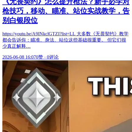
《无畏契约》怎么提升枪法？新手必学对
枪技巧，移动、瞄准、站位实战教学，告
别白银段位
https://youtu.be/A9INkclGTZI?list=LL 大多数《无畏契约》教学
都会告诉你：瞄准、身法、站位这些基础很重要。 但它们很
少真正解释…
2026-06-08 16:07
0赞
·
0评论