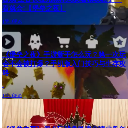
看就会!【堡垒之夜】
1赞
·
0评论
《堡垒之夜》手游新手怎么玩？第一次玩
会不会被打爆？手机版入门技巧与生存攻
略
-
1赞
·
0评论