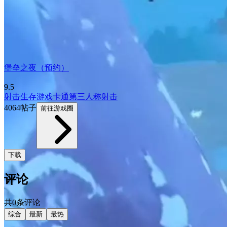
堡垒之夜（预约）
9.5
射击
生存游戏
卡通
第三人称射击
4064帖子
前往游戏圈
下载
评论
共0条评论
综合
最新
最热