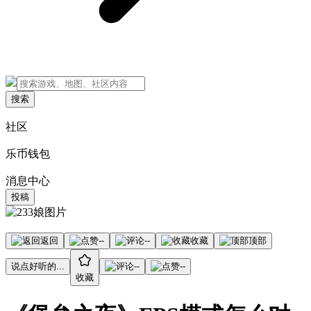
搜索
社区
乐币钱包
消息中心
投稿
返回
--
--
收藏
顶部
说点好听的...
--
--
收藏