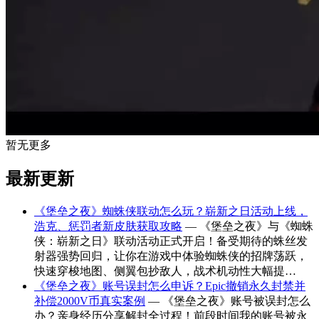
暂无更多
最新更新
《堡垒之夜》蜘蛛侠联动怎么玩？崭新之日活动上线，
浩克、惩罚者新皮肤获取攻略
— 《堡垒之夜》与《蜘蛛
侠：崭新之日》联动活动正式开启！备受期待的蛛丝发
射器强势回归，让你在游戏中体验蜘蛛侠的招牌荡跃，
快速穿梭地图、侧翼包抄敌人，战术机动性大幅提…
《堡垒之夜》账号误封怎么申诉？Epic撤销永久封禁并
补偿2000V币真实案例
— 《堡垒之夜》账号被误封怎么
办？亲身经历分享解封全过程！前段时间我的账号被永