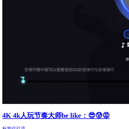
4K 4k人玩节奏大师be like：😎😰😡
标签仅引流