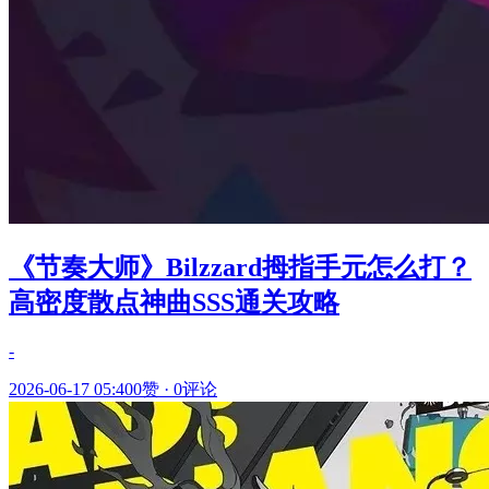
《节奏大师》Bilzzard拇指手元怎么打？
高密度散点神曲SSS通关攻略
-
2026-06-17 05:40
0赞
·
0评论