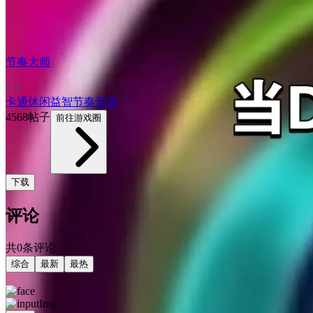
节奏大师
7.3
卡通
休闲益智
节奏音游
4568帖子
前往游戏圈
下载
评论
共0条评论
综合
最新
最热