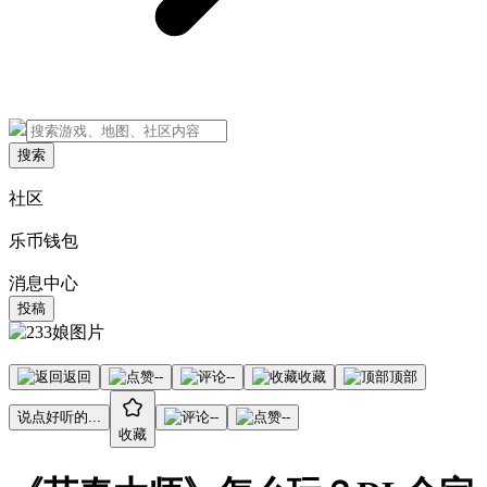
搜索
社区
乐币钱包
消息中心
投稿
返回
--
--
收藏
顶部
说点好听的...
--
--
收藏