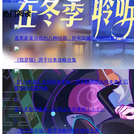
热门阅读
逃离家暴游戏的八种结局，所有隐藏结局和隐藏彩蛋！
《我是猫》房子任务攻略合集
【8.14更新】女团版本更新，甜系酷飒双风格来袭！贝
斯奏响成团序曲
4
第一关新手教学（记得去仓库拿枪！！！）
5
《甜瓜游乐场》新手攻略&制作教程合集