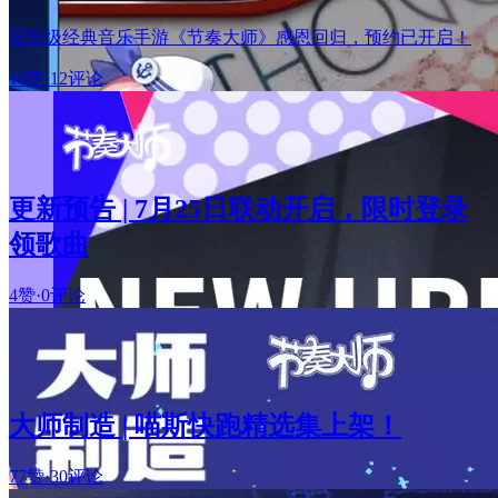
国民级经典音乐手游《节奏大师》感恩回归，预约已开启！
18赞
·
12评论
更新预告 | 7月25日联动开启，限时登录
领歌曲
4赞
·
0评论
大师制造 | 喵斯快跑精选集上架！
77赞
·
30评论