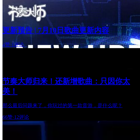
更新预告 | 7月10日歌曲更新内容
4赞
·
1评论
节奏大师归来！还新增歌曲：只因你太
美！
那么最后问题来了，你玩过的第一款音游，是什么呢？
66赞
·
12评论