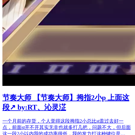
节奏大师 【节奏大师】拇指2小p 上面这
段↗ by:RT、沁灵淽
一个月前的存货，个人觉得这段拇指2小总比st盖过去好一
点，前面st开不开其实无非也就多打几把，问题不大，但后面
这一段2小以内我的成功率很低，我的发力打这种键位是…