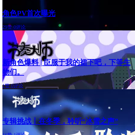
角色PV首次曝光
29赞
·
0评论
新角色爆料 | 臣服于我的裙下吧，下等生
物们。
1赞
·
0评论
专辑挑战丨在冬季，聆听“冰雪之声”
16赞
·
1评论