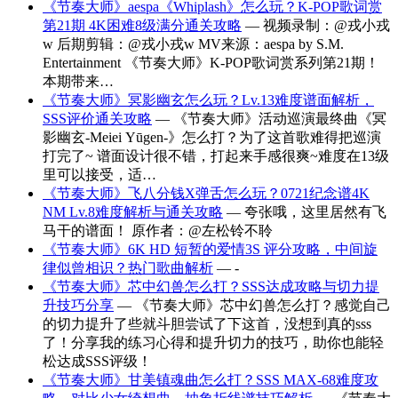
《节奏大师》aespa《Whiplash》怎么玩？K-POP歌词赏
第21期 4K困难8级满分通关攻略
— 视频录制：@戎小戎
w 后期剪辑：@戎小戎w MV来源：aespa by S.M.
Entertainment 《节奏大师》K-POP歌词赏系列第21期！
本期带来…
《节奏大师》冥影幽玄怎么玩？Lv.13难度谱面解析，
SSS评价通关攻略
— 《节奏大师》活动巡演最终曲《冥
影幽玄-Meiei Yūgen-》怎么打？为了这首歌难得把巡演
打完了~ 谱面设计很不错，打起来手感很爽~难度在13级
里可以接受，适…
《节奏大师》飞八分钱X弹舌怎么玩？0721纪念谱4K
NM Lv.8难度解析与通关攻略
— 夸张哦，这里居然有飞
马干的谱面！ 原作者：@左松铃不聆
《节奏大师》6K HD 短暂的爱情3S 评分攻略，中间旋
律似曾相识？热门歌曲解析
— -
《节奏大师》芯中幻兽怎么打？SSS达成攻略与切力提
升技巧分享
— 《节奏大师》芯中幻兽怎么打？感觉自己
的切力提升了些就斗胆尝试了下这首，没想到真的sss
了！分享我的练习心得和提升切力的技巧，助你也能轻
松达成SSS评级！
《节奏大师》甘美镇魂曲怎么打？SSS MAX-68难度攻