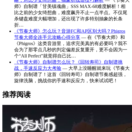
略，对比少女绮想曲，抽象折线谱技巧解析
— 《节奏大
师》自制谱「甘美镇魂曲」SSS MAX-68难度解析！相
比之前的少女绮想曲，难度飙升不止一点半点。不仅尾
杀键盘难度大幅增加，还出现了许多特别抽象的长条
折…
《节奏大师》怎么玩？音游FC和AP区别大吗？Phigros
节奏大师全连手元攻略心得分享
— 在《节奏大师》和
《Phigros》这类音游里，追求完美真的有必要吗？我不
会为了那零点几秒的判定偏差反复重开，更不会因为一
个“All Perfect”就觉得自己比…
《节奏大师》自制谱怎么玩？《回转寿司》自制谱挑
战，手速反应力大考验
— 大早上没睡醒就来玩《节奏大
师》自制谱了！这首《回转寿司》自制谱节奏感超强，
旋律洗脑，挑战你的手速和反应力，快来试试吧！
推荐阅读