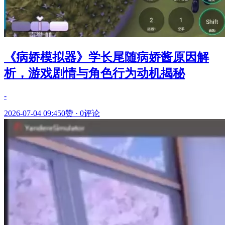
《病娇模拟器》学长尾随病娇酱原因解
析，游戏剧情与角色行为动机揭秘
-
2026-07-04 09:45
0赞
·
0评论