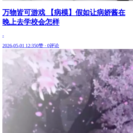
万物皆可游戏 【病模】假如让病娇酱在
晚上去学校会怎样
-
2026-05-01 12:35
0赞
·
0评论