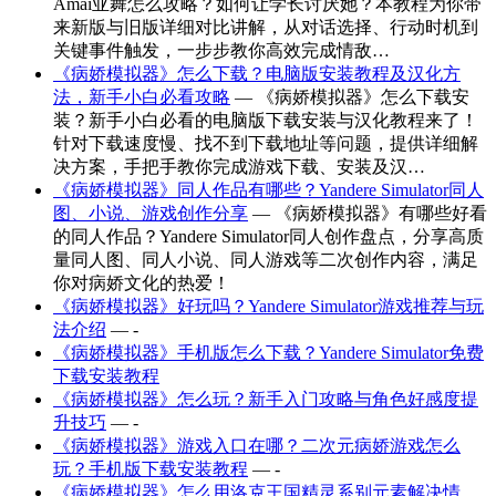
Amai亚舞怎么攻略？如何让学长讨厌她？本教程为你带
来新版与旧版详细对比讲解，从对话选择、行动时机到
关键事件触发，一步步教你高效完成情敌…
《病娇模拟器》怎么下载？电脑版安装教程及汉化方
法，新手小白必看攻略
— 《病娇模拟器》怎么下载安
装？新手小白必看的电脑版下载安装与汉化教程来了！
针对下载速度慢、找不到下载地址等问题，提供详细解
决方案，手把手教你完成游戏下载、安装及汉…
《病娇模拟器》同人作品有哪些？Yandere Simulator同人
图、小说、游戏创作分享
— 《病娇模拟器》有哪些好看
的同人作品？Yandere Simulator同人创作盘点，分享高质
量同人图、同人小说、同人游戏等二次创作内容，满足
你对病娇文化的热爱！
《病娇模拟器》好玩吗？Yandere Simulator游戏推荐与玩
法介绍
— -
《病娇模拟器》手机版怎么下载？Yandere Simulator免费
下载安装教程
《病娇模拟器》怎么玩？新手入门攻略与角色好感度提
升技巧
— -
《病娇模拟器》游戏入口在哪？二次元病娇游戏怎么
玩？手机版下载安装教程
— -
《病娇模拟器》怎么用洛克王国精灵系别元素解决情