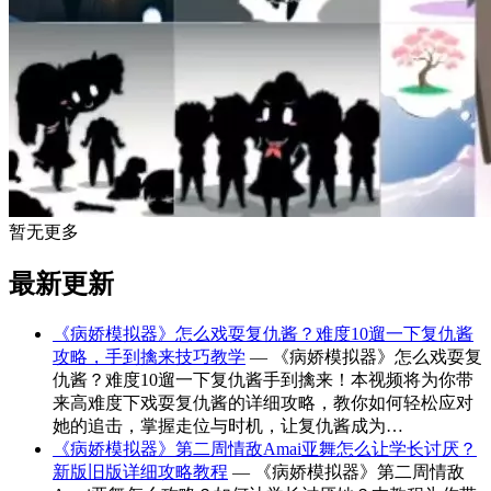
暂无更多
最新更新
《病娇模拟器》怎么戏耍复仇酱？难度10遛一下复仇酱
攻略，手到擒来技巧教学
— 《病娇模拟器》怎么戏耍复
仇酱？难度10遛一下复仇酱手到擒来！本视频将为你带
来高难度下戏耍复仇酱的详细攻略，教你如何轻松应对
她的追击，掌握走位与时机，让复仇酱成为…
《病娇模拟器》第二周情敌Amai亚舞怎么让学长讨厌？
新版旧版详细攻略教程
— 《病娇模拟器》第二周情敌