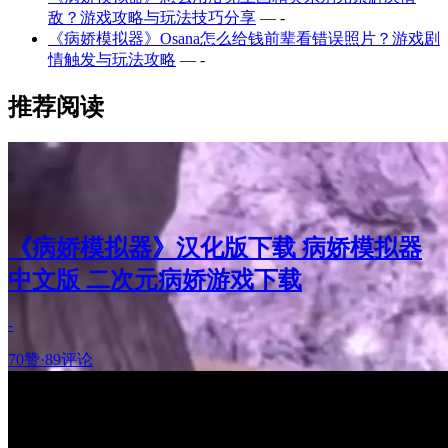
敌？游戏攻略与玩法技巧分享
— -
《病娇模拟器》Osana怎么给钱前辈看错误照片？游戏剧
情触发与玩法攻略
— -
推荐阅读
《病娇模拟器》汉化版下载 病娇模拟器
中文版 二次元病娇游戏下载
-
70赞
·
89评论