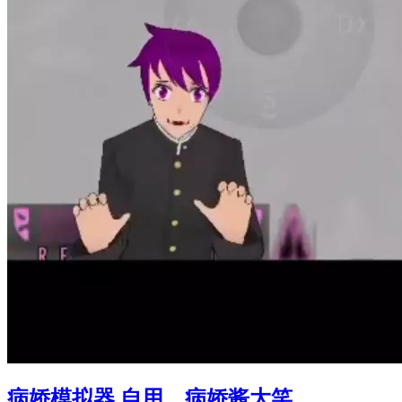
病娇模拟器 自用，病娇酱大笑