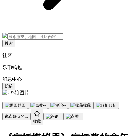
搜索
社区
乐币钱包
消息中心
投稿
返回
--
--
收藏
顶部
说点好听的...
--
--
收藏