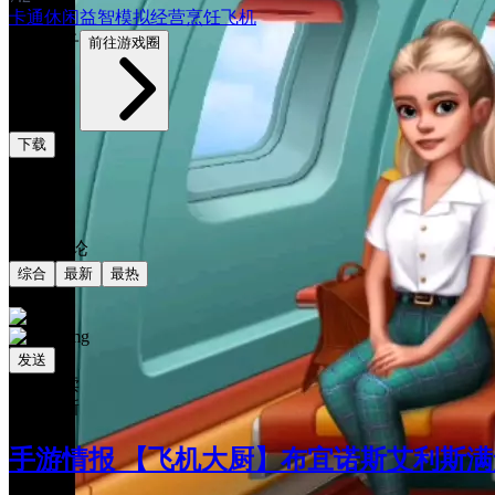
卡通
休闲益智
模拟经营
烹饪
飞机
2472帖子
前往游戏圈
下载
评论
共0条评论
综合
最新
最热
发送
相关阅读
最新更新
手游情报 【飞机大厨】布宜诺斯艾利斯