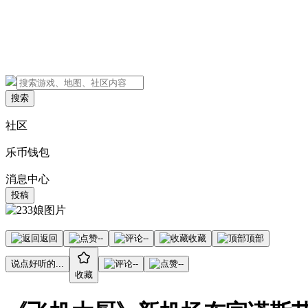
搜索
社区
乐币钱包
消息中心
投稿
返回
--
--
收藏
顶部
说点好听的...
--
--
收藏