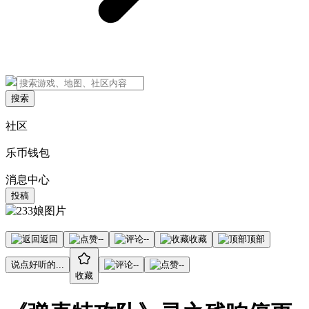
搜索
社区
乐币钱包
消息中心
投稿
返回
--
--
收藏
顶部
说点好听的...
--
--
收藏