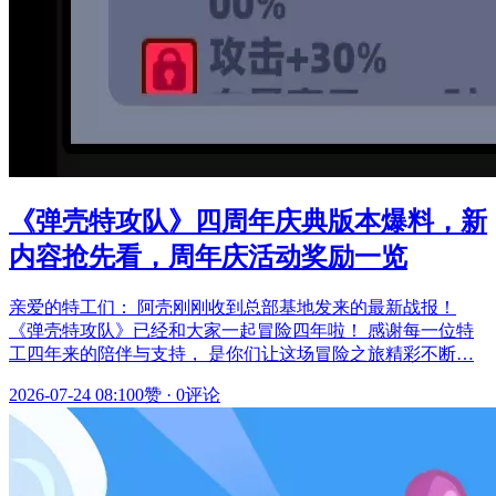
《弹壳特攻队》四周年庆典版本爆料，新
内容抢先看，周年庆活动奖励一览
亲爱的特工们： 阿壳刚刚收到总部基地发来的最新战报！
《弹壳特攻队》已经和大家一起冒险四年啦！ 感谢每一位特
工四年来的陪伴与支持， 是你们让这场冒险之旅精彩不断…
2026-07-24 08:10
0赞
·
0评论