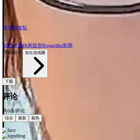
弹壳特攻队
7.8
射击
卡通
休闲益智
Roguelike
割草
1700帖子
前往游戏圈
下载
评论
共0条评论
综合
最新
最热