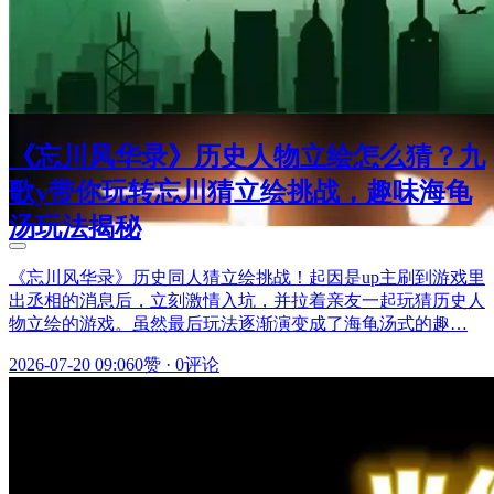
《忘川风华录》历史人物立绘怎么猜？九
歌y带你玩转忘川猜立绘挑战，趣味海龟
汤玩法揭秘
《忘川风华录》历史同人猜立绘挑战！起因是up主刷到游戏里
出丞相的消息后，立刻激情入坑，并拉着亲友一起玩猜历史人
物立绘的游戏。虽然最后玩法逐渐演变成了海龟汤式的趣…
2026-07-20 09:06
0赞
·
0评论