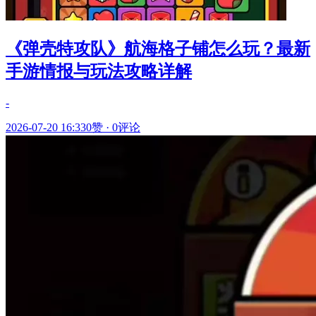
《弹壳特攻队》航海格子铺怎么玩？最新
手游情报与玩法攻略详解
-
2026-07-20 16:33
0赞
·
0评论