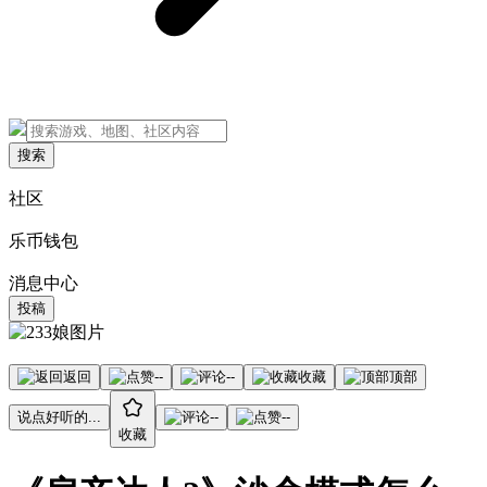
搜索
社区
乐币钱包
消息中心
投稿
返回
--
--
收藏
顶部
说点好听的...
--
--
收藏