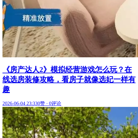
《房产达人2》模拟经营游戏怎么玩？在
线选房装修攻略，看房子就像选妃一样有
趣
2026-06-04 23:33
0赞
·
0评论