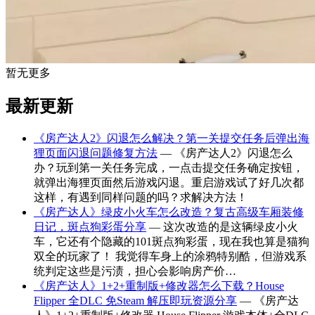
暂无更多
最新更新
《房产达人2》闪退怎么解决？第一关提交任务后弹出海
狸页面闪退问题修复方法
— 《房产达人2》闪退怎么
办？玩到第一关任务完成，一点击提交任务确定按钮，
就弹出海狸页面然后游戏闪退。重启游戏试了好几次都
这样，有遇到同样问题的吗？求解决方法！
《房产达人》绿皮小火车怎么改造？复古高级车厢装修
日记，斑点狗彩蛋分享
— 这次改造的是这辆绿皮小火
车，它还有个隐藏的101斑点狗彩蛋，现在我也算是猫狗
双全的玩家了！ 我觉得车身上的涂鸦特别酷，但游戏系
统判定这些是污渍，担心会影响房产价…
《房产达人》1+2+重制版+修改器怎么下载？House
Flipper 全DLC 免Steam 解压即玩资源分享
— 《房产达