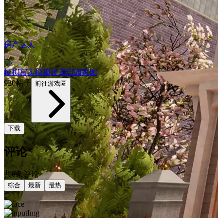
房产达人
7.6
模拟
写实
模拟经营
田园家园
920帖子
前往游戏圈
下载
评论
共0条评论
综合
最新
最热