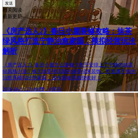
发送
相关阅读
最新更新
《房产达人2》春日小屋装修攻略：抹茶
绿风格打造宁静治愈家园，模拟经营玩法
解析
《房产达人2》春日小屋怎么装修？终于安排上了宁静的抹茶
绿风格小屋！春天就要用清新的抹茶绿来装饰，打造属于你的
治愈系模拟经营家园，这份装修灵感快收好！
2026-06-11 23:40
0赞
·
0评论