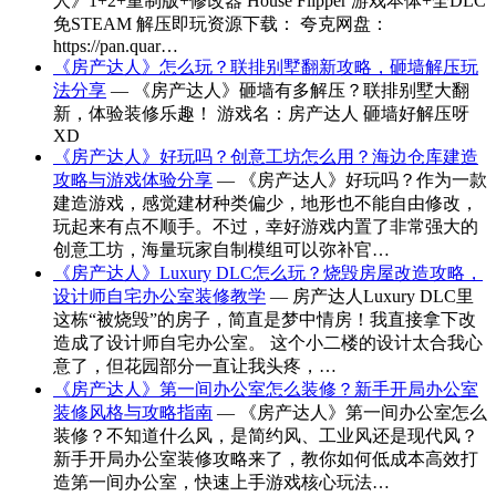
人》1+2+重制版+修改器 House Flipper 游戏本体+全DLC
免STEAM 解压即玩资源下载： 夸克网盘：
https://pan.quar…
《房产达人》怎么玩？联排别墅翻新攻略，砸墙解压玩
法分享
— 《房产达人》砸墙有多解压？联排别墅大翻
新，体验装修乐趣！ 游戏名：房产达人 砸墙好解压呀
XD
《房产达人》好玩吗？创意工坊怎么用？海边仓库建造
攻略与游戏体验分享
— 《房产达人》好玩吗？作为一款
建造游戏，感觉建材种类偏少，地形也不能自由修改，
玩起来有点不顺手。不过，幸好游戏内置了非常强大的
创意工坊，海量玩家自制模组可以弥补官…
《房产达人》Luxury DLC怎么玩？烧毁房屋改造攻略，
设计师自宅办公室装修教学
— 房产达人Luxury DLC里
这栋“被烧毁”的房子，简直是梦中情房！我直接拿下改
造成了设计师自宅办公室。 这个小二楼的设计太合我心
意了，但花园部分一直让我头疼，…
《房产达人》第一间办公室怎么装修？新手开局办公室
装修风格与攻略指南
— 《房产达人》第一间办公室怎么
装修？不知道什么风，是简约风、工业风还是现代风？
新手开局办公室装修攻略来了，教你如何低成本高效打
造第一间办公室，快速上手游戏核心玩法…