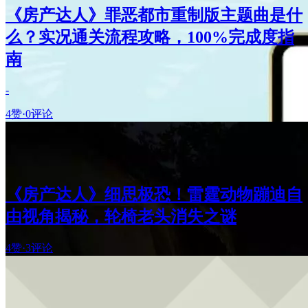
《房产达人》罪恶都市重制版主题曲是什
么？实况通关流程攻略，100%完成度指
南
-
4赞
·
0评论
《房产达人》细思极恐！雷霆动物蹦迪自
由视角揭秘，轮椅老头消失之谜
4赞
·
3评论