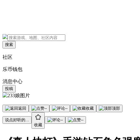
搜索
社区
乐币钱包
消息中心
投稿
返回
--
--
收藏
顶部
说点好听的...
--
--
收藏