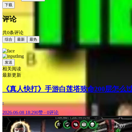
下载
评论
共0条评论
综合
最新
最热
发送
相关阅读
最新更新
《真人快打》手游白莲塔致命200层怎么
-
2026-06-08 18:29
0赞
·
0评论