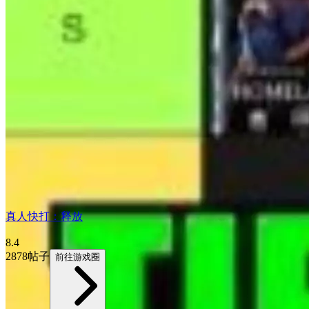
真人快打：释放
8.4
2878帖子
前往游戏圈