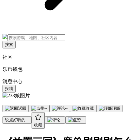
搜索
社区
乐币钱包
消息中心
投稿
返回
--
--
收藏
顶部
说点好听的...
--
--
收藏