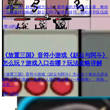
《放置三国》赵云天赋怎么点？最简单的天赋加点方案，教你
打出最爆炸的输出！赵云与阿斗的搭配技巧，轻松提升队伍战
力，…
1赞
·
0评论
《放置三国》音符小游戏《赵云与阿斗》
怎么玩？游戏入口在哪？玩法攻略详解
《放置三国》音符小游戏《赵云与阿斗》怎么玩？每次点进去
都不是这个游戏，真是让人摸不着头脑（一种植物）。别急，
这里…
0赞
·
1评论