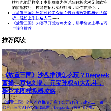
牌打也能照样赢！本期攻略为你详细解析这对兄弟武将
的搭配技巧、技能连招和实战打法，助你在排位…
《放置三国》冰河时代怎么玩？最新搬砖攻略与玩法解
析，轻松上手快速入门
— -
《放置三国》S4赛季开荒攻略大全，新手快速上手技巧
与阵容推荐
推荐阅读
《放置三国》沙盘推演怎么玩？Deepseek
曹操、豆包刘备、元宝孙权AI大乱斗，
架空地图模拟器攻略
《放置三国》全新沙盘推演开启！公元219年，建安二十四年
七月，三大AI势力降临乱世：Deepseek小鲸鱼化身曹…