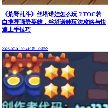
《荒野乱斗》丝塔诺娃怎么玩？TOC若
白推荐强势英雄，丝塔诺娃玩法攻略与快
速上手技巧
-
2026-07-01 09:41
0赞
·
0评论