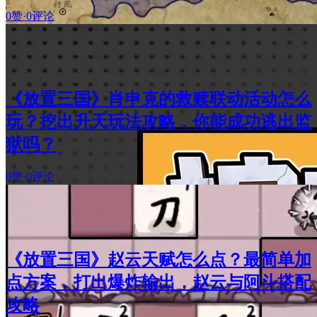
0赞
·
0评论
《放置三国》肖申克的救赎联动活动怎么
玩？挖出升天玩法攻略，你能成功逃出监
狱吗？
0赞
·
0评论
《放置三国》赵云天赋怎么点？最简单加
点方案，打出爆炸输出，赵云与阿斗搭配
攻略