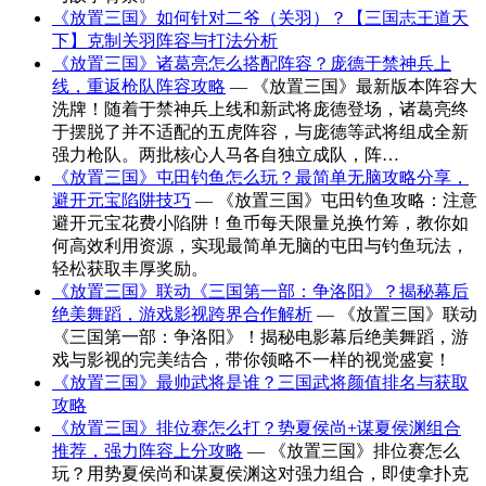
《放置三国》如何针对二爷（关羽）？【三国志王道天
下】克制关羽阵容与打法分析
《放置三国》诸葛亮怎么搭配阵容？庞德于禁神兵上
线，重返枪队阵容攻略
— 《放置三国》最新版本阵容大
洗牌！随着于禁神兵上线和新武将庞德登场，诸葛亮终
于摆脱了并不适配的五虎阵容，与庞德等武将组成全新
强力枪队。两批核心人马各自独立成队，阵…
《放置三国》屯田钓鱼怎么玩？最简单无脑攻略分享，
避开元宝陷阱技巧
— 《放置三国》屯田钓鱼攻略：注意
避开元宝花费小陷阱！鱼币每天限量兑换竹筹，教你如
何高效利用资源，实现最简单无脑的屯田与钓鱼玩法，
轻松获取丰厚奖励。
《放置三国》联动《三国第一部：争洛阳》？揭秘幕后
绝美舞蹈，游戏影视跨界合作解析
— 《放置三国》联动
《三国第一部：争洛阳》！揭秘电影幕后绝美舞蹈，游
戏与影视的完美结合，带你领略不一样的视觉盛宴！
《放置三国》最帅武将是谁？三国武将颜值排名与获取
攻略
《放置三国》排位赛怎么打？势夏侯尚+谋夏侯渊组合
推荐，强力阵容上分攻略
— 《放置三国》排位赛怎么
玩？用势夏侯尚和谋夏侯渊这对强力组合，即使拿扑克