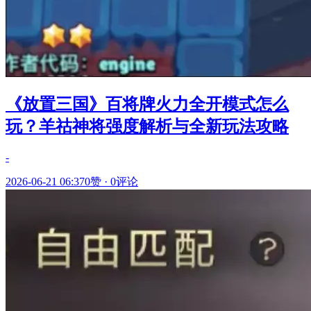
《放置三国》百将牌火力全开模式怎么
玩？羊祜神将强度解析与全新玩法攻略
-
2026-06-21 06:37
0赞
·
0评论