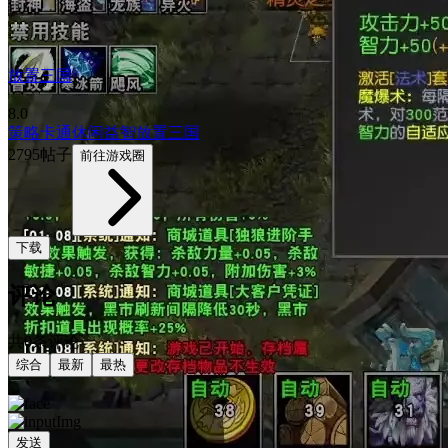
放置三国
8.0
策略
卡通
休闲益智
放置
三国
2795帖子
前往游戏圈
下载
评论
共0条评论
综合
最新
最热
发送