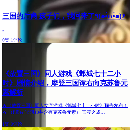
三国的后裔 孩子们，我回来了٩(๑•̀ω•́๑)۶
-
0赞
·
1评论
《放置三国》同人游戏《邺城七十二小
时》剧情介绍，摩登三国谭右向克苏鲁元
素解析
🔥《放置三国》同人文字游戏《邺城七十二小时》预告发布！
🔥 （❗️谭右向❗️阿18并含有克苏鲁元素） 官渡之战…
1赞
·
0评论