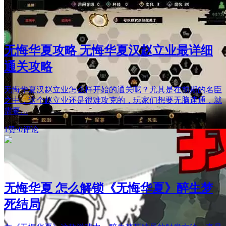
无悔华夏攻略 无悔华夏汉赵立业最详细
通关攻略
无悔华夏汉赵立业怎么样开始的通关呢？尤其是在前期的名臣
之中，这个赵立业还是很难攻克的，玩家们想要无脑速通，就
需要…
1赞
·
0评论
无悔华夏 怎么解锁《无悔华夏》醉生梦
死结局