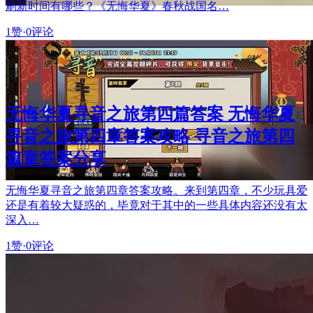
刷新时间有哪些？《无悔华夏》春秋战国名…
1赞
·
0评论
无悔华夏寻音之旅第四篇答案 无悔华夏
寻音之旅第四章答案攻略 寻音之旅第四
篇章答案分享
无悔华夏寻音之旅第四章答案攻略。来到第四章，不少玩具爱
还是有着较大疑惑的，毕竟对于其中的一些具体内容还没有太
深入…
1赞
·
0评论