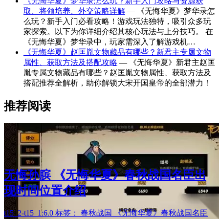
《无悔华夏》梦华录怎么玩？新手入门攻略与资源获
取、将领培养、外交策略详解
— 《无悔华夏》梦华录怎
么玩？新手入门必看攻略！游戏玩法独特，吸引众多玩
家探索。以下为你详细介绍其核心玩法与上分技巧。 在
《无悔华夏》梦华录中，玩家需深入了解游戏机…
《无悔华夏》赵匡胤文物藏品有哪些？新君主专属文物
属性、获取方法及搭配攻略
— 《无悔华夏》新君主赵匡
胤专属文物藏品有哪些？赵匡胤文物属性、获取方法及
搭配推荐全解析，助你解锁大宋开国皇帝的全部潜力！
推荐阅读
无悔孙膑 《无悔华夏》春秋战国名臣出
现时间位置介绍
t15_2-t15_1:6.0 标签： 春秋战国 《无悔华夏》春秋战国名臣