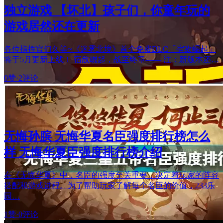
独立游戏 【坏北】孩子们，你童年玩的
游戏居然还在更新
各位指挥官们久等~《迷雾北境》首个免费DLC「宿敌崛起」
将于5月更新上线！ 宿敌崛起，战至终章—— 注：新版本还…
0赞
·
2评论
无悔孙膑 无悔华夏名臣强度排行榜怎么
样 无悔华夏臣强度排行榜介绍
在《无悔华夏》中，名臣的强度至关重要，决定着玩家的阵容
搭配和游戏进程。为了帮助玩家了解每个名臣的价值，233乐
园…
1赞
·
0评论