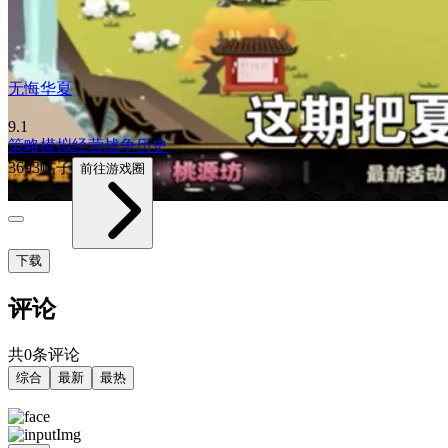
无悔华夏
9.1
策略
模拟经营
战争
历史
3693帖子
前往游戏圈
下载
评论
共0条评论
综合
最新
最热