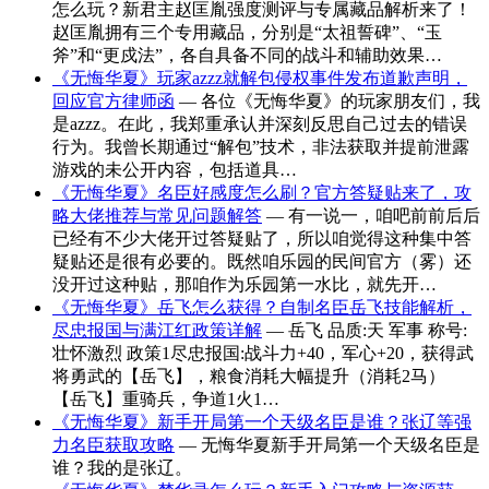
怎么玩？新君主赵匡胤强度测评与专属藏品解析来了！
赵匡胤拥有三个专用藏品，分别是“太祖誓碑”、“玉
斧”和“更戍法”，各自具备不同的战斗和辅助效果…
《无悔华夏》玩家azzz就解包侵权事件发布道歉声明，
回应官方律师函
— 各位《无悔华夏》的玩家朋友们，我
是azzz。在此，我郑重承认并深刻反思自己过去的错误
行为。我曾长期通过“解包”技术，非法获取并提前泄露
游戏的未公开内容，包括道具…
《无悔华夏》名臣好感度怎么刷？官方答疑贴来了，攻
略大佬推荐与常见问题解答
— 有一说一，咱吧前前后后
已经有不少大佬开过答疑贴了，所以咱觉得这种集中答
疑贴还是很有必要的。既然咱乐园的民间官方（雾）还
没开过这种贴，那咱作为乐园第一水比，就先开…
《无悔华夏》岳飞怎么获得？自制名臣岳飞技能解析，
尽忠报国与满江红政策详解
— 岳飞 品质:天 军事 称号:
壮怀激烈 政策1尽忠报国:战斗力+40，军心+20，获得武
将勇武的【岳飞】，粮食消耗大幅提升（消耗2马）
【岳飞】重骑兵，争道1火1…
《无悔华夏》新手开局第一个天级名臣是谁？张辽等强
力名臣获取攻略
— 无悔华夏新手开局第一个天级名臣是
谁？我的是张辽。