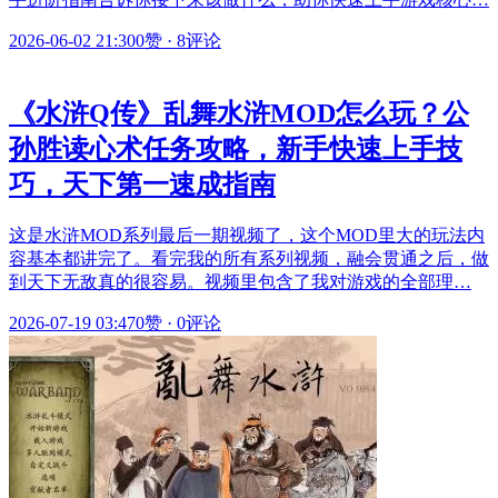
2026-06-02 21:30
0赞
·
8评论
《水浒Q传》乱舞水浒MOD怎么玩？公
孙胜读心术任务攻略，新手快速上手技
巧，天下第一速成指南
这是水浒MOD系列最后一期视频了，这个MOD里大的玩法内
容基本都讲完了。看完我的所有系列视频，融会贯通之后，做
到天下无敌真的很容易。视频里包含了我对游戏的全部理…
2026-07-19 03:47
0赞
·
0评论