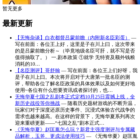
暂无更多
最新更新
【无悔杂谈】白衣都督吕蒙前瞻（内附新名臣彩蛋）
—
写在前面：各位王上好，这里是子在川上曰，这次带来
的是吕蒙前瞻分析～（毕竟地级名臣可肝，就不写是否
值得抽取了。） 一.剧本政策 ①就学 无特资及额外钱粮
消耗的10…
【名臣测评】哥舒翰
— 写在前面：各位王上们好呀，我
是子在川上曰。本次将开启对于大唐第一批名臣的测
评，帮助各位了解名臣政策的具体效果以及如何更好地
使用~各位有什么想要资讯或者探讨的，也…
无悔华夏七国之乱剧本正式定档10月25日震撼上线，全
新历史战役等你挑战
— 随着历史题材游戏的不断升温，
玩家们对于深度还原历史事件、沉浸式体验古代战争的
需求也越来越高。在这样的背景下，无悔华夏系列再次
迎来重磅更新——“七国之乱”剧本正式…
《无悔华夏》赵匡胤怎么玩？新君主强度测评与专属藏
品解析，玉斧、更戍法使用技巧
— 《无悔华夏》赵匡胤