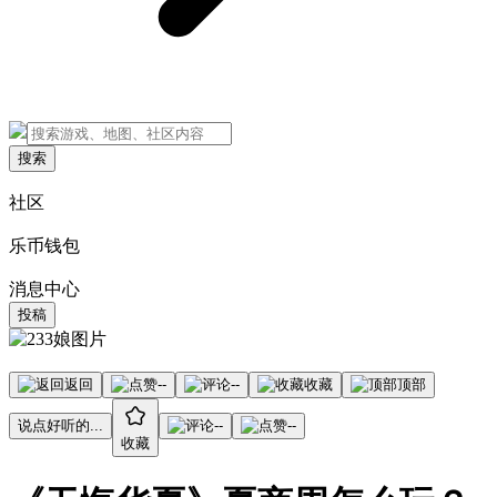
搜索
社区
乐币钱包
消息中心
投稿
返回
--
--
收藏
顶部
说点好听的...
--
--
收藏