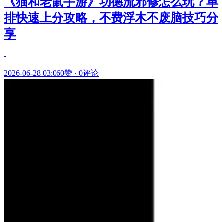
《猫和老鼠手游》功德流邪修怎么玩？单
排快速上分攻略，不费浮木不废脑技巧分
享
-
2026-06-28 03:06
0赞
·
0评论