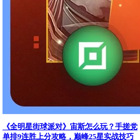
《全明星街球派对》宙斯怎么玩？手搓党
单排9连胜上分攻略，巅峰25星实战技巧