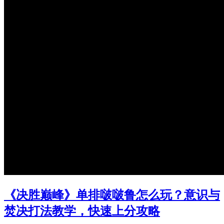
《决胜巅峰》单排啵啵鲁怎么玩？意识与
焚决打法教学，快速上分攻略