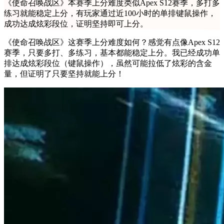
《使命召唤战区》本赛季上分难度类似Apex S12赛季，多打多
练习就能稳定上分，有玩家通过近100小时的单排键鼠操作，
成功达成炫彩段位，证明坚持即可上分。
《使命召唤战区》这赛季上分难度如何？感觉有点像Apex S12
赛季，只要多打、多练习，基本都能稳定上分。我已经成功单
排达成炫彩段位（键鼠操作），虽然可能拉低了炫彩的含金
量，但证明了只要坚持就能上分！