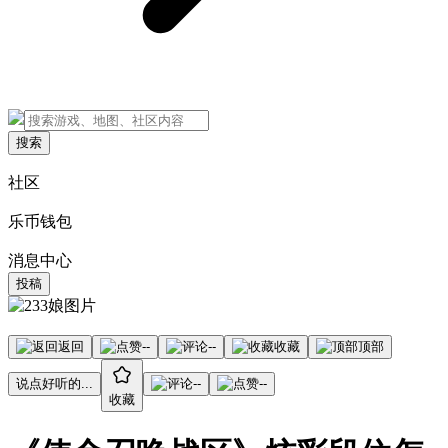
搜索
社区
乐币钱包
消息中心
投稿
返回
--
--
收藏
顶部
说点好听的...
--
--
收藏