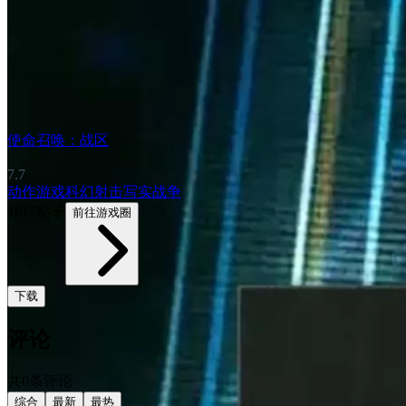
使命召唤：战区
7.7
动作游戏
科幻
射击
写实
战争
1617帖子
前往游戏圈
下载
评论
共0条评论
综合
最新
最热