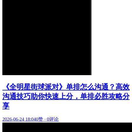
《全明星街球派对》单排怎么沟通？高效
沟通技巧助你快速上分，单排必胜攻略分
享
2026-06-24 18:04
0赞
·
0评论