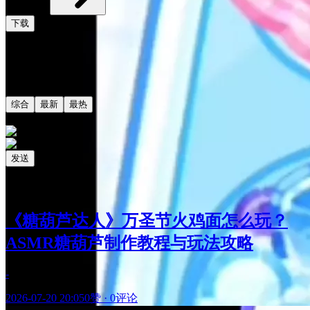
下载
评论
共0条评论
综合
最新
最热
发送
相关阅读
最新更新
《糖葫芦达人》万圣节火鸡面怎么玩？
ASMR糖葫芦制作教程与玩法攻略
-
2026-07-20 20:05
0赞
·
0评论