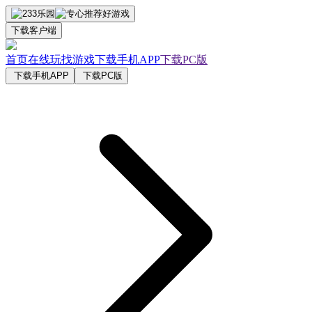
下载客户端
首页
在线玩
找游戏
下载手机APP
下载PC版
下载手机APP
下载PC版