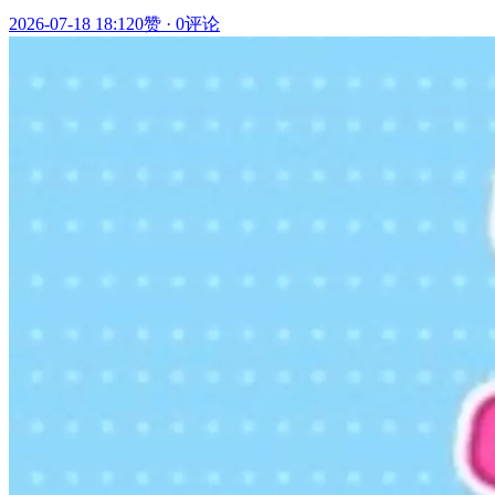
2026-07-18 18:12
0赞
·
0评论