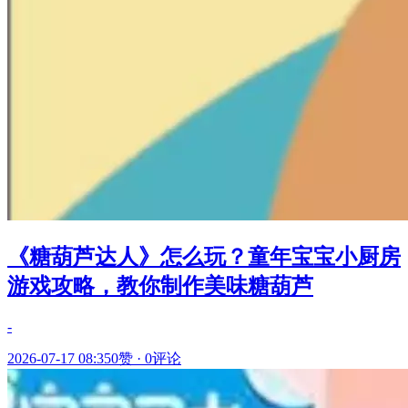
《糖葫芦达人》怎么玩？童年宝宝小厨房
游戏攻略，教你制作美味糖葫芦
-
2026-07-17 08:35
0赞
·
0评论