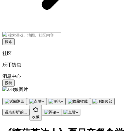
搜索
社区
乐币钱包
消息中心
投稿
返回
--
--
收藏
顶部
说点好听的...
--
--
收藏