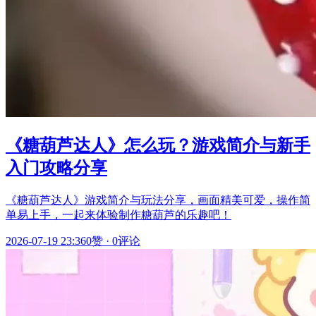
《糖葫芦达人》怎么玩？游戏简介与新手
入门攻略分享
《糖葫芦达人》游戏简介与玩法分享，画面精美可爱，操作简
单易上手，一起来体验制作糖葫芦的乐趣吧！
2026-07-19 23:36
0赞
·
0评论