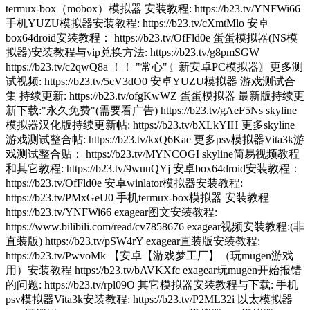
termux-box（mobox）模拟器 安装教程: https://b23.tv/YNFWi66
手机YUZU模拟器安装教程: https://b23.tv/cXmtMlo 安卓
box64droid安装教程： https://b23.tv/OfFld0e 蛋蛋模拟器(NS模
拟器)安装教程与vip兑换方法: https://b23.tv/g8pmSGW
https://b23.tv/c2qwQ8a ！！ "常心"〖新安卓PC模拟器〗更多测
试视频: https://b23.tv/5cV3dO0 安卓YUZU模拟器 游戏测试合
集 持续更新: https://b23.tv/ofgKwWZ 蛋蛋模拟器 最新版持续更
新下载:"永久免费"(需要看广告) https://b23.tv/gAeF5Ns skyline
模拟器汉化版持续更新帖: https://b23.tv/bXLkYIH 更多skyline
游戏测试整合帖: https://b23.tv/kxQ6Kae 更多psv模拟器Vita3k游
戏测试整合贴： https://b23.tv/MYNCOGI skyline简易视频教程
和其它教程: https://b23.tv/9wuuQYj 安卓box64droid安装教程：
https://b23.tv/OfFld0e 安卓winlator模拟器安装教程:
https://b23.tv/PMxGeU0 手机termux-box模拟器 安装教程
https://b23.tv/YNFWi66 exagear图文安装教程:
https://www.bilibili.com/read/cv7858676 exagear视频安装教程:(非
直装版) https://b23.tv/pSW4rY exagear直装版安装教程:
https://b23.tv/PwvoMk 【安卓【游戏梦工厂】（玩mugen游戏
用）安装教程 https://b23.tv/bAVKXfc exagear玩mugen开始报错
的问题: https://b23.tv/rpl09O 其它模拟器安装教程与下载: 手机
psv模拟器Vita3k安装教程: https://b23.tv/P2ML32i 以太模拟器