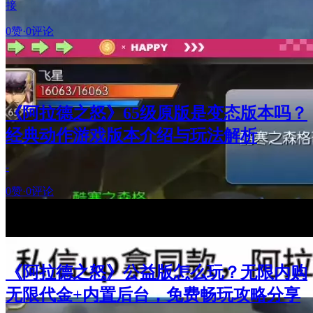
接
0赞
·
0评论
《阿拉德之怒》65级原版是变态版本吗？
经典动作游戏版本介绍与玩法解析
-
0赞
·
0评论
《阿拉德之怒》公益版怎么玩？无限内购
无限代金+内置后台，免费畅玩攻略分享