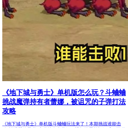
《地下城与勇士》单机版怎么玩？斗蛐蛐
挑战魔弹持有者蕾娜，被诅咒的子弹打法
攻略
《地下城与勇士》单机版斗蛐蛐玩法来了！本期挑战谁能击