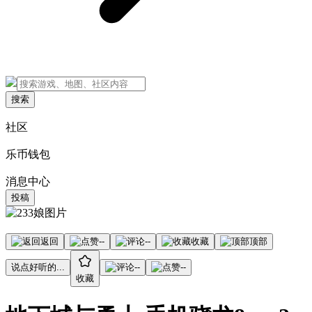
搜索
社区
乐币钱包
消息中心
投稿
返回
--
--
收藏
顶部
说点好听的...
--
--
收藏