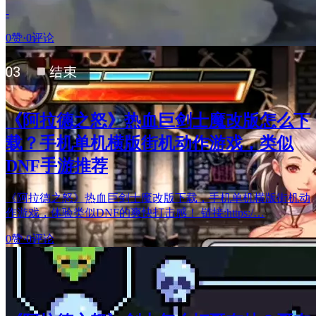
-
0赞
·
0评论
《阿拉德之怒》热血巨剑士魔改版怎么下
载？手机单机横版街机动作游戏，类似
DNF手游推荐
《阿拉德之怒》热血巨剑士魔改版下载，手机单机横版街机动
作游戏，体验类似DNF的爽快打击感！ 链接:https:/…
0赞
·
0评论