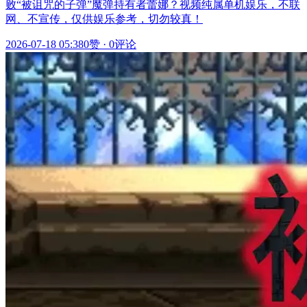
败“被诅咒的子弹”魔弹持有者蕾娜？视频纯属单机娱乐，不联
网、不宣传，仅供娱乐参考，切勿较真！
2026-07-18 05:38
0赞
·
0评论