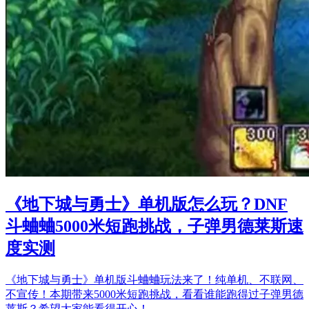
《地下城与勇士》单机版怎么玩？DNF
斗蛐蛐5000米短跑挑战，子弹男德莱斯速
度实测
《地下城与勇士》单机版斗蛐蛐玩法来了！纯单机、不联网、
不宣传！本期带来5000米短跑挑战，看看谁能跑得过子弹男德
莱斯？希望大家能看得开心！