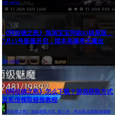
0赞
·
0评论
《阿拉德之怒》旭旭宝宝同款65级原版，
7月15号新服开启，团本高爆率无魔改
-
0赞
·
0评论
《阿拉德之怒》怎么下载？游戏获取方式
及私信领取链接教程
《阿拉德之怒》游戏获取方式: 第三步：然后私信获取游戏链