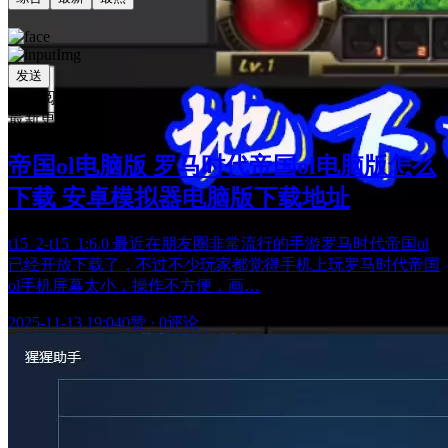
发送
相关阅读
最新更新
帝国ol电脑版 罗马时代帝国ol电脑版怎么
下载 安卓模拟器电脑版下载地址
t15_2-t15_1:6.0 最近在朋友圈非常流行的手游罗马时代帝国ol
已经开放下载了，不过不少玩家都觉得手机上玩罗马时代帝国
ol手机屏幕太小，操作不方便，画…
2025-11-13 19:04
0赞
·
0评论