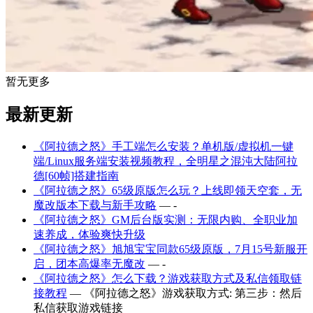
暂无更多
最新更新
《阿拉德之怒》手工端怎么安装？单机版/虚拟机一键
端/Linux服务端安装视频教程，全明星之混沌大陆阿拉
德[60帧]搭建指南
《阿拉德之怒》65级原版怎么玩？上线即领天空套，无
魔改版本下载与新手攻略
— -
《阿拉德之怒》GM后台版实测：无限内购、全职业加
速养成，体验爽快升级
《阿拉德之怒》旭旭宝宝同款65级原版，7月15号新服开
启，团本高爆率无魔改
— -
《阿拉德之怒》怎么下载？游戏获取方式及私信领取链
接教程
— 《阿拉德之怒》游戏获取方式: 第三步：然后
私信获取游戏链接