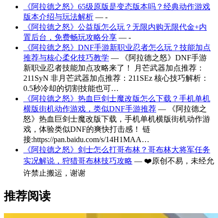
《阿拉德之怒》65级原版是变态版本吗？经典动作游戏
版本介绍与玩法解析
— -
《阿拉德之怒》公益版怎么玩？无限内购无限代金+内
置后台，免费畅玩攻略分享
— -
《阿拉德之怒》DNF手游新职业忍者怎么玩？技能加点
推荐与核心柔化技巧教学
— 《阿拉德之怒》DNF手游
新职业忍者技能加点攻略来了！ 月芒武器加点推荐：
211SyN 非月芒武器加点推荐：211SEz 核心技巧解析：
0.5秒冷却的切割技能也可…
《阿拉德之怒》热血巨剑士魔改版怎么下载？手机单机
横版街机动作游戏，类似DNF手游推荐
— 《阿拉德之
怒》热血巨剑士魔改版下载，手机单机横版街机动作游
戏，体验类似DNF的爽快打击感！ 链
接:https://pan.baidu.com/s/14H1MAA…
《阿拉德之怒》剑士怎么打哥布林？哥布林大将军任务
实况解说，狩猎哥布林技巧攻略
— ❤️原创不易，未经允
许禁止搬运，谢谢
推荐阅读