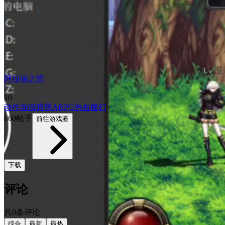
阿拉德之怒
10
动作游戏
暗黑
ARPG
热血
魔幻
860帖子
前往游戏圈
下载
评论
共0条评论
综合
最新
最热