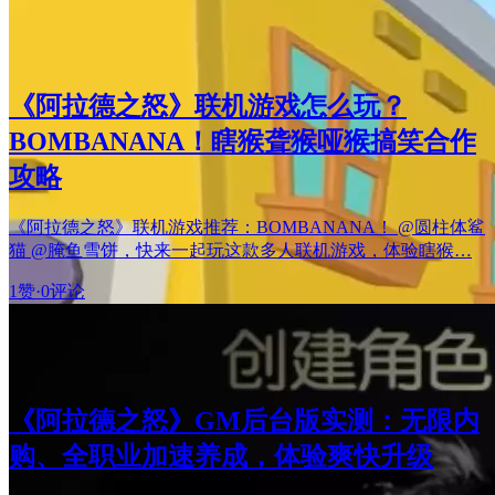
《阿拉德之怒》联机游戏怎么玩？
BOMBANANA！瞎猴聋猴哑猴搞笑合作
攻略
《阿拉德之怒》联机游戏推荐：BOMBANANA！ @圆柱体鲨
猫 @腌鱼雪饼，快来一起玩这款多人联机游戏，体验瞎猴…
1赞
·
0评论
《阿拉德之怒》GM后台版实测：无限内
购、全职业加速养成，体验爽快升级