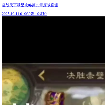
征战天下满星攻略第九章鏖战官渡
2025-10-11 01:03
0赞
·
0评论