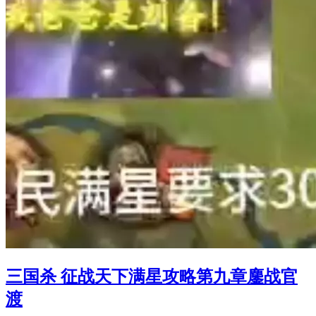
三国杀 征战天下满星攻略第九章鏖战官
渡