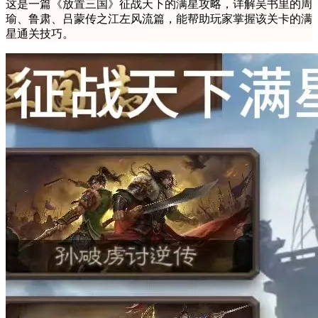
这是一篇《放置三国》征战天下的满星攻略，详解吴书里的周
瑜、鲁肃、吕蒙传之江左风流篇，能帮助玩家掌握该关卡的满
星通关技巧。