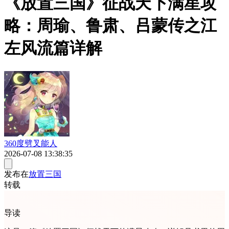
《放置三国》征战天下满星攻
略：周瑜、鲁肃、吕蒙传之江
左风流篇详解
360度劈叉能人
2026-07-08 13:38:35
发布在
放置三国
转载
导读