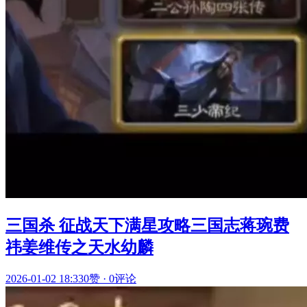
三国杀 征战天下满星攻略三国志蒋琬费
祎姜维传之天水幼麟
2026-01-02 18:33
0赞
·
0评论