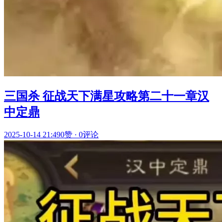
三国杀 征战天下满星攻略第二十一章汉
中定鼎
2025-10-14 21:49
0赞
·
0评论