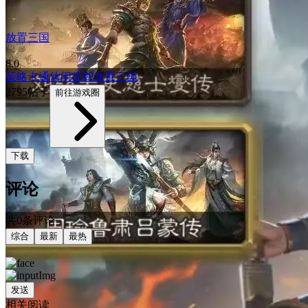
放置三国
8.0
策略
卡通
休闲益智
放置
三国
2795帖子
前往游戏圈
下载
评论
共0条评论
综合
最新
最热
发送
相关阅读