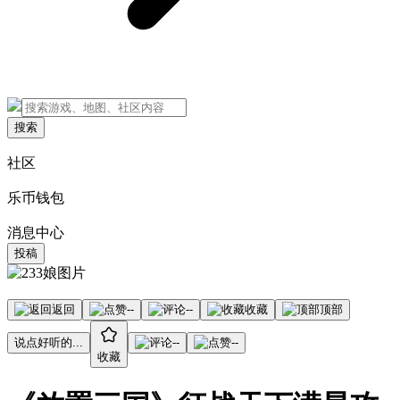
搜索
社区
乐币钱包
消息中心
投稿
返回
--
--
收藏
顶部
说点好听的...
--
--
收藏