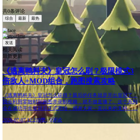
共0条评论
综合
最新
最热
发送
相关阅读
最新更新
《逃离鸭科夫》皇冠怎么刷？极限模式3
倍敌人+MOD组合，跑图搜索攻略
《逃离鸭科夫》皇冠怎么获得？最后的任务就是开出皇冠了，
我会利用零散时间跑图并录制视频，就不做直播了。这个系列
会在成功开出皇冠后正式完结，感谢大家一直以来的支持。…
2026-07-07 12:21
0赞
·
0评论