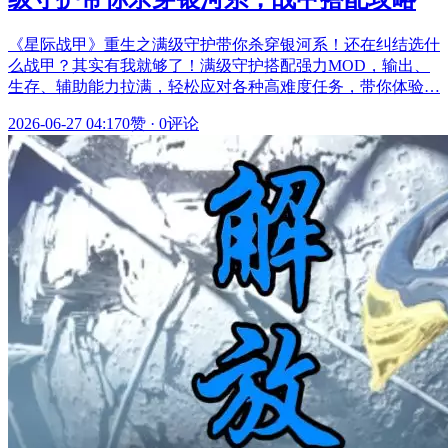
《星际战甲》重生之满级守护带你杀穿银河系！还在纠结选什
么战甲？其实有我就够了！满级守护搭配强力MOD，输出、
生存、辅助能力拉满，轻松应对各种高难度任务，带你体验…
2026-06-27 04:17
0赞
·
0评论