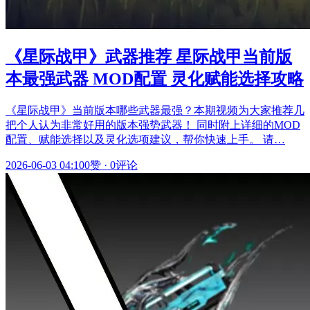
《星际战甲》武器推荐 星际战甲当前版
本最强武器 MOD配置 灵化赋能选择攻略
《星际战甲》当前版本哪些武器最强？本期视频为大家推荐几
把个人认为非常好用的版本强势武器！ 同时附上详细的MOD
配置、赋能选择以及灵化选项建议，帮你快速上手。 请…
2026-06-03 04:10
0赞
·
0评论