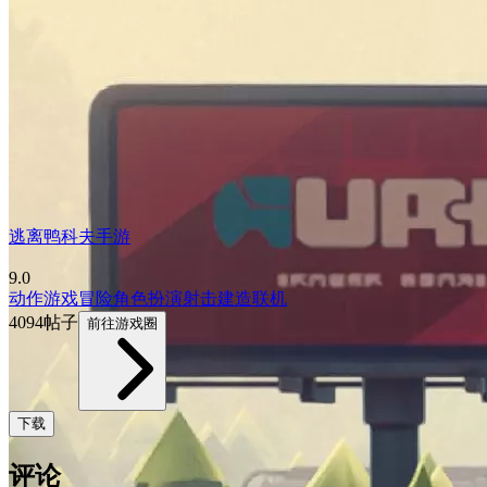
逃离鸭科夫手游
9.0
动作游戏
冒险
角色扮演
射击
建造
联机
4094帖子
前往游戏圈
下载
评论