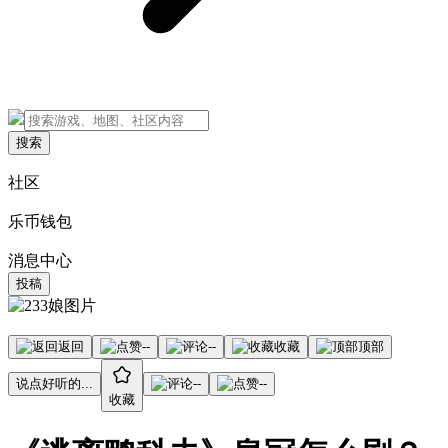
搜索
社区
乐币钱包
消息中心
投稿
返回
--
--
收藏
顶部
说点好听的...
--
--
收藏