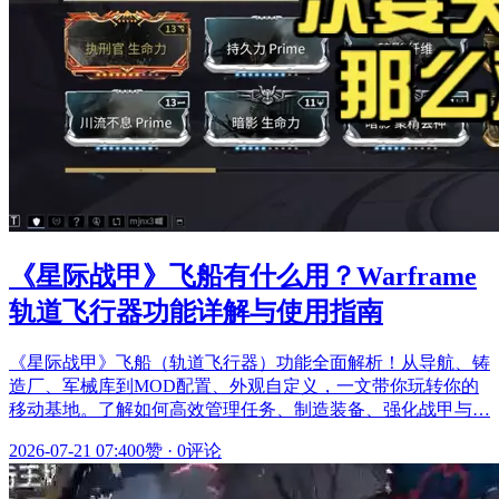
《星际战甲》飞船有什么用？Warframe
轨道飞行器功能详解与使用指南
《星际战甲》飞船（轨道飞行器）功能全面解析！从导航、铸
造厂、军械库到MOD配置、外观自定义，一文带你玩转你的
移动基地。了解如何高效管理任务、制造装备、强化战甲与…
2026-07-21 07:40
0赞
·
0评论