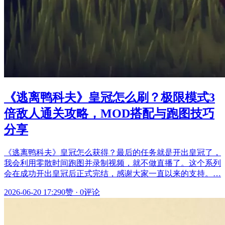
《逃离鸭科夫》皇冠怎么刷？极限模式3
倍敌人通关攻略，MOD搭配与跑图技巧
分享
《逃离鸭科夫》皇冠怎么获得？最后的任务就是开出皇冠了，
我会利用零散时间跑图并录制视频，就不做直播了。这个系列
会在成功开出皇冠后正式完结，感谢大家一直以来的支持。…
2026-06-20 17:29
0赞
·
0评论