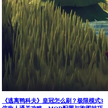
《逃离鸭科夫》皇冠怎么刷？极限模式3