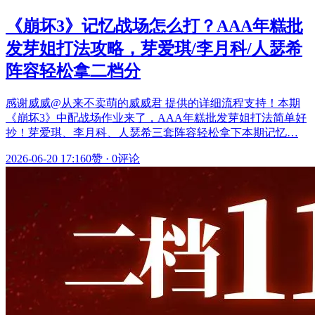
《崩坏3》记忆战场怎么打？AAA年糕批
发芽姐打法攻略，芽爱琪/李月科/人瑟希
阵容轻松拿二档分
感谢威威@从来不卖萌的威威君 提供的详细流程支持！本期
《崩坏3》中配战场作业来了，AAA年糕批发芽姐打法简单好
抄！芽爱琪、李月科、人瑟希三套阵容轻松拿下本期记忆…
2026-06-20 17:16
0赞
·
0评论