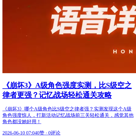
《崩坏3》A级角色强度实测，比S级空之
律者更强？记忆战场轻松通关攻略
《崩坏3》哪个A级角色比S级空之律者强？实测发现这个A级
角色强度惊人，打新活动记忆战场前三关轻松通关，感觉其他
角色都没她好用！
2026-06-10 07:04
0赞
·
0评论