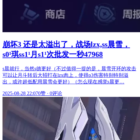
崩坏3 还是太溢出了，战场lzx,ss晨雪，
s0¹琪ss1¹月s1¹次批发一秒47968
s晨就行，当然s德更好（不过值得一提的是，晨雪开环的攻击
可以让月斗转后大招打在lzx肉上，使得p3伤害特别特别溢
出，或许超低配用晨雪会更好）（怎么现在感觉s晨更…
2025-08-28 22:07
0赞
·
0评论