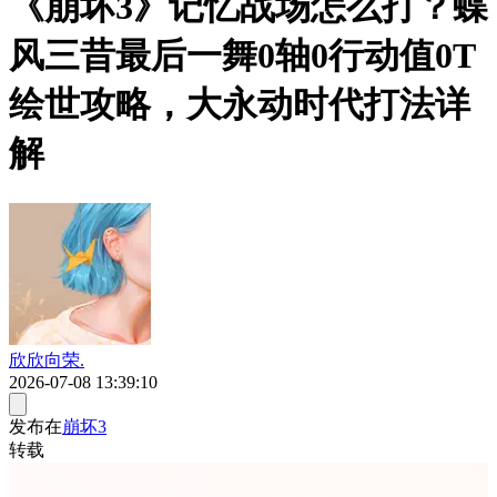
《崩坏3》记忆战场怎么打？蝶
风三昔最后一舞0轴0行动值0T
绘世攻略，大永动时代打法详
解
欣欣向荣.
2026-07-08 13:39:10
发布在
崩坏3
转载