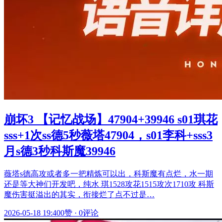
崩坏3 【记忆战场】47904+39946 s01琪花
sss+1次ss德5秒薇塔47904，s01李科+sss3
月s德3秒科斯魔39946
薇塔s德高攻或者多一把精炼可以出，科斯魔有点烂，水一期
还是等大神们开发吧，纯水 琪1528攻花1515攻次1710攻 科斯
魔伤害挺溢出的其实，衔接烂了点不过是…
2026-05-18 19:40
0赞
·
0评论