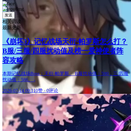
发送
相关阅读
最新更新
《崩坏3》记忆战场天衍·帕罗斯怎么打？
B服/三服/四服扰动值及榜一爱神使者阵
容攻略
本期记忆战场Boss：天衍·帕罗斯。 B服扰动值：590，三/四服
扰动值：586。 -
2026-07-14 09:11
0赞
·
0评论