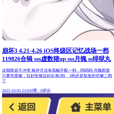
崩坏3 4.21-4.26 iOS终级区记忆战场一档
119826合辑 sss虚数猪up sss月魄 ss绯狱丸
这期阵容不冲突 格伊月没有高帧不配一秒，呜呜呜 月魄那里
只要伤害够，拉好衔接压好起身2秒、3秒还是批发的也够二档
了
2025-10-03 23:01
0赞
·
0评论