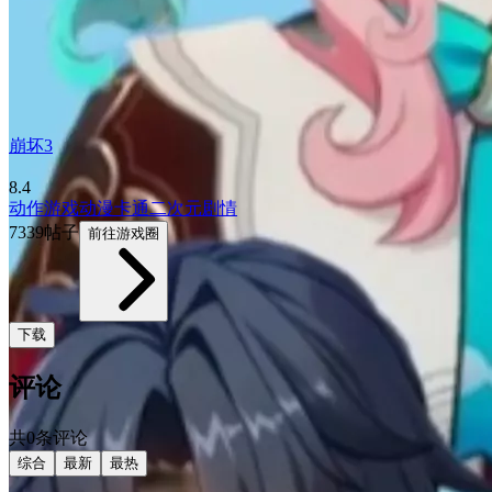
崩坏3
8.4
动作游戏
动漫
卡通
二次元
剧情
7339帖子
前往游戏圈
下载
评论
共0条评论
综合
最新
最热