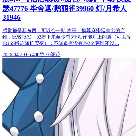
瑟47776 毕舍遮/鹅丽雀39960 灯/月希人
31946
感觉都是新东西，可以合一期 杰哥：摸荨麻疹延伸出的产
物，比较批发，p2摸下来至少有3个动作能对上闪避（可以等
BOSS解冻随机应变），不知道有没有792？芽区还没…
2026-04-29 05:40
0赞
·
0评论