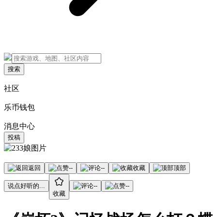
搜索
社区
乐币钱包
消息中心
投稿
返回
--
--
收藏
顶部
说点好听的...
--
--
收藏