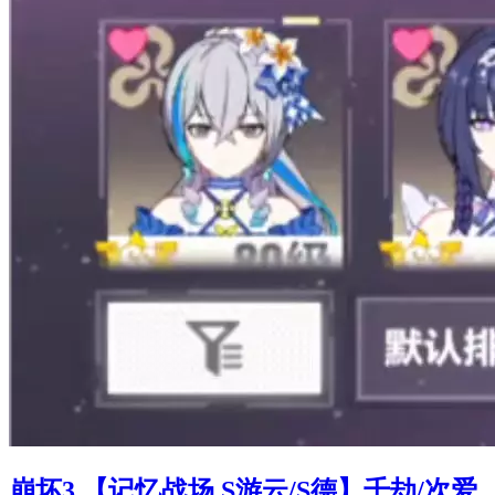
崩坏3 【记忆战场 S游云/S德】千劫/次爱