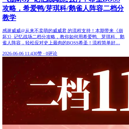
攻略，希爱鸭/芽琪科/鹅雀人阵容二档分
教学
感谢威威@从来不卖萌的威威君 的流程支持！本期带来《崩
坏3》记忆战场二档分攻略，教你如何用希爱鸭、芽琪科、鹅
雀人阵容，轻松应对史上最肉的BOSS希圣！流程简单好…
2026-06-06 11:43
0赞
·
0评论