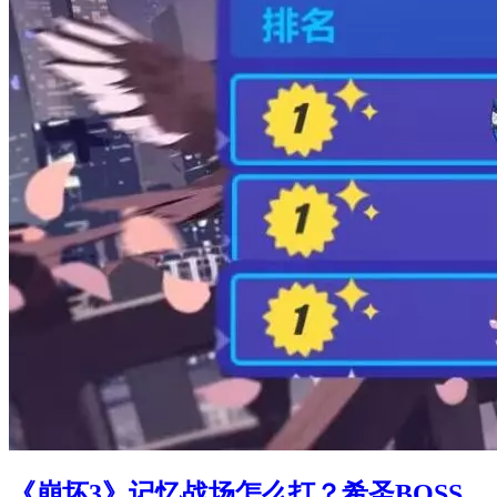
《崩坏3》记忆战场怎么打？希圣BOSS