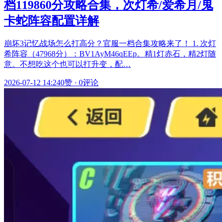
档119860分攻略合集，次灯希/爱希月/鬼
卡蛇阵容配置详解
崩坏3记忆战场怎么打高分？官服一档合集攻略来了！ 1. 次灯
希阵容（47968分）：BV1AyM46qEEp。精1灯赤石，精2灯随
意。不想吃这个也可以打升变，配…
2026-07-12 14:24
0赞
·
0评论