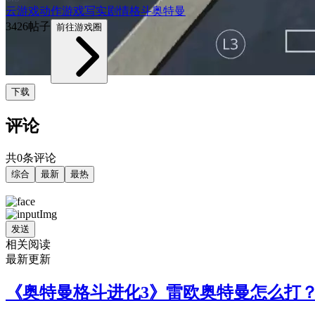
云游戏
动作游戏
写实
剧情
格斗
奥特曼
3426帖子
前往游戏圈
下载
评论
共0条评论
综合
最新
最热
发送
相关阅读
最新更新
《奥特曼格斗进化3》雷欧奥特曼怎么打