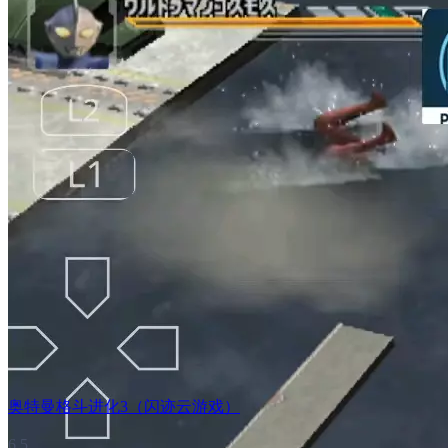
奥特曼格斗进化3（闪迹云游戏）
6.5