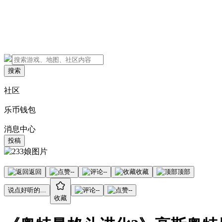
搜索
社区
乐币钱包
消息中心
投稿
返回
--
--
收藏
顶部
说点好听的...
--
--
收藏