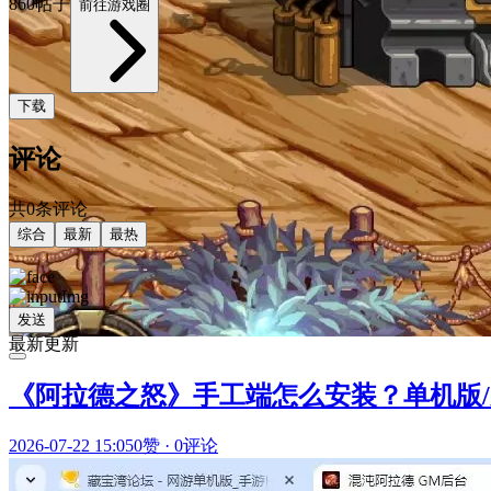
860帖子
前往游戏圈
下载
评论
共0条评论
综合
最新
最热
发送
最新更新
《阿拉德之怒》手工端怎么安装？单机版/虚
2026-07-22 15:05
0赞
·
0评论