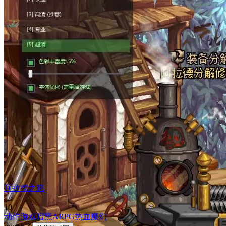
阿拉德之怒
10
动作游戏
暗黑
ARPG
热血
魔幻