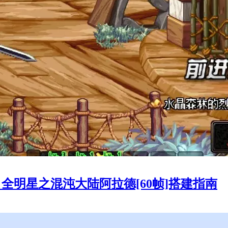
全明星之混沌大陆阿拉德[60帧]搭建指南