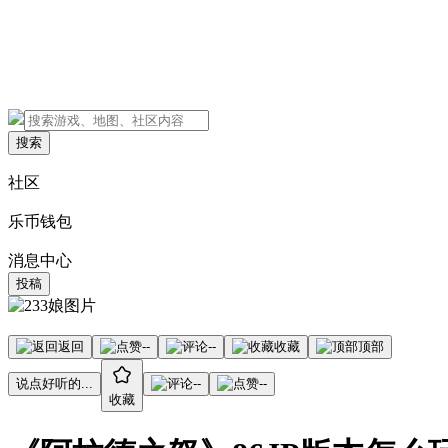
搜索
社区
乐币钱包
消息中心
投稿
返回
--
--
收藏
顶部
说点好听的...
--
--
收藏