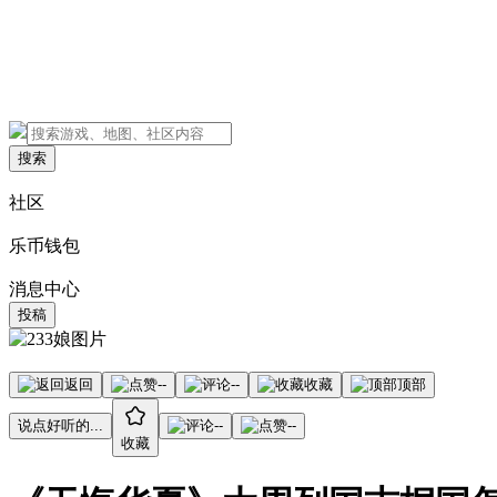
搜索
社区
乐币钱包
消息中心
投稿
返回
--
--
收藏
顶部
说点好听的...
--
--
收藏