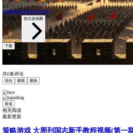
9.1
策略
模拟经营
战争
历史
3693帖子
前往游戏圈
下载
评论
共0条评论
综合
最新
最热
发送
相关阅读
最新更新
策略游戏 大周列国志新手教程视频(第一期