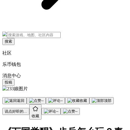
搜索
社区
乐币钱包
消息中心
投稿
返回
--
--
收藏
顶部
说点好听的...
--
--
收藏