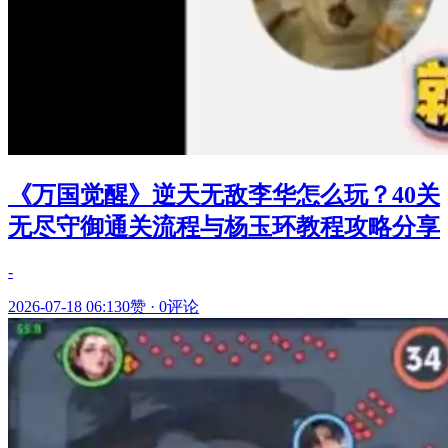
《万国觉醒》逆天无敌李华怎么玩？40关
无尽守御通关流程与杨玉环教程攻略分享
-
2026-07-18 06:13
0赞
·
0评论