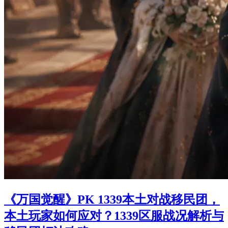
《万国觉醒》PK 1339本土对战移民团，
本土玩家如何应对？1339区服战况解析与