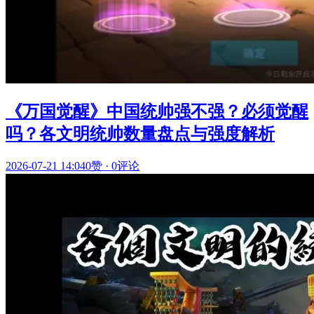
《万国觉醒》中国统帅强不强？必须觉醒
吗？各文明统帅数量盘点与强度解析
2026-07-21 14:04
0赞
·
0评论