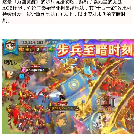
这是《万国觉醒》的步兵玩法攻略，解析了秦始皇的无缝
AOE技能，介绍了秦始皇亚树集结玩法，其“千古一帝”效果可
持续触发，能让重伤比达1:10以上，以此应对步兵的至暗时
刻。
-