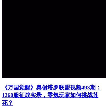
《万国觉醒》奥创塔罗联盟视频493期：
1260服征战实录，零氪玩家如何挑战莲
花？