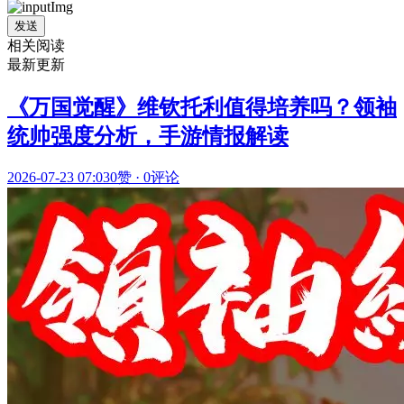
发送
相关阅读
最新更新
《万国觉醒》维钦托利值得培养吗？领袖
统帅强度分析，手游情报解读
2026-07-23 07:03
0赞
·
0评论