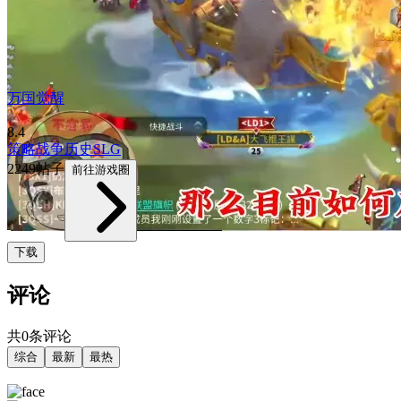
万国觉醒
8.4
策略
战争
历史
SLG
2249帖子
前往游戏圈
下载
评论
共0条评论
综合
最新
最热