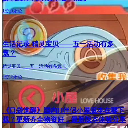
1赞
·
0评论
生活记录 精灵宝贝——五一活动有多
氪？
精灵宝贝——五一活动有多氪？
0赞
·
2评论
《口袋觉醒》国内H伴侣小屋版本在哪下
载？更新齐全物资好，最新版本体验分享