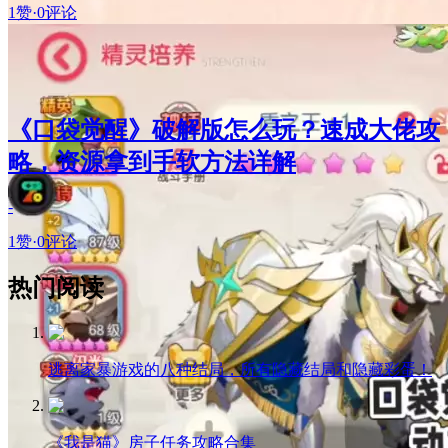
1赞
·
0评论
《口袋觉醒》破解版怎么玩？速成大佬攻
略，资源拿到手软方法详解
-
1赞
·
0评论
热门阅读
逃离家暴游戏的八种结局，所有隐藏结局和隐藏彩蛋！
《我是猫》房子任务攻略合集