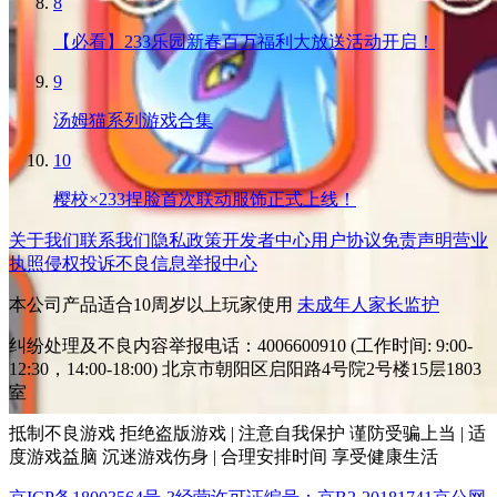
8
【必看】233乐园新春百万福利大放送活动开启！
9
汤姆猫系列游戏合集
10
樱校×233捏脸首次联动服饰正式上线！
关于我们
联系我们
隐私政策
开发者中心
用户协议
免责声明
营业
执照
侵权投诉
不良信息举报中心
本公司产品适合10周岁以上玩家使用
未成年人家长监护
纠纷处理及不良内容举报电话：4006600910 (工作时间: 9:00-
12:30，14:00-18:00) 北京市朝阳区启阳路4号院2号楼15层1803
室
抵制不良游戏 拒绝盗版游戏 | 注意自我保护 谨防受骗上当 | 适
度游戏益脑 沉迷游戏伤身 | 合理安排时间 享受健康生活