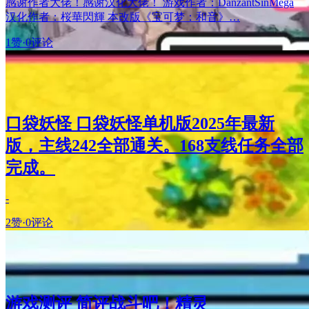
感谢作者大佬！感谢汉化大佬！ 游戏作者：DanzantSinMega
汉化作者：桜華閃輝 本改版《宝可梦：和音》…
1赞
·
0评论
口袋妖怪 口袋妖怪单机版2025年最新
版，主线242全部通关。168支线任务全部
完成。
-
2赞
·
0评论
游戏测评 简评战斗吧！精灵