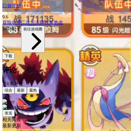
口袋觉醒
9.6
冒险
动漫
二次元
卡牌
收集
热血
3478帖子
前往游戏圈
下载
评论
共0条评论
综合
最新
最热
发送
相关阅读
最新更新