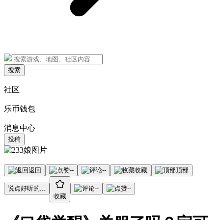
搜索
社区
乐币钱包
消息中心
投稿
返回
--
--
收藏
顶部
说点好听的...
--
--
收藏