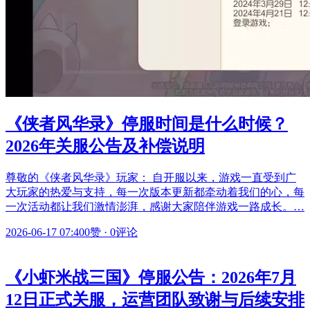
《侠者风华录》停服时间是什么时候？
2026年关服公告及补偿说明
尊敬的《侠者风华录》玩家： 自开服以来，游戏一直受到广
大玩家的热爱与支持，每一次版本更新都牵动着我们的心，每
一次活动都让我们激情澎湃，感谢大家陪伴游戏一路成长。…
2026-06-17 07:40
0赞
·
0评论
《小虾米战三国》停服公告：2026年7月
12日正式关服，运营团队致谢与后续安排