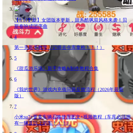
【8.14更新】女团版本更新，甜系酷飒双风格来袭！贝
斯奏响成团序曲
4
第一关新手教学（记得去仓库拿枪！！！）
5
《甜瓜游乐场》新手攻略&制作教程合集
6
《我的世界》游戏内充值问题反馈流程（2026年最新
版）
7
小米su7+更多车辆召唤使用图文+视频教程（车库必须拥
有一辆及以上的车！！！）