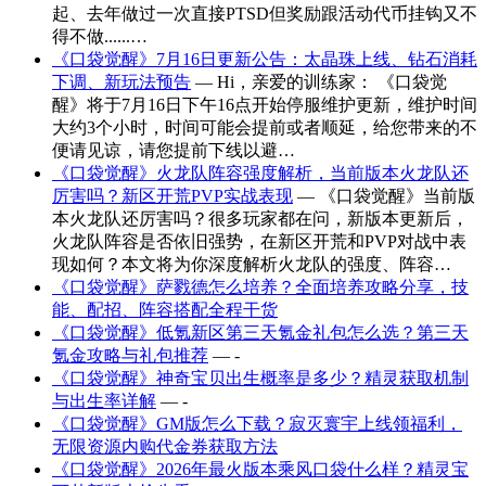
起、去年做过一次直接PTSD但奖励跟活动代币挂钩又不
得不做......…
《口袋觉醒》7月16日更新公告：太晶珠上线、钻石消耗
下调、新玩法预告
— Hi，亲爱的训练家： 《口袋觉
醒》将于7月16日下午16点开始停服维护更新，维护时间
大约3个小时，时间可能会提前或者顺延，给您带来的不
便请见谅，请您提前下线以避…
《口袋觉醒》火龙队阵容强度解析，当前版本火龙队还
厉害吗？新区开荒PVP实战表现
— 《口袋觉醒》当前版
本火龙队还厉害吗？很多玩家都在问，新版本更新后，
火龙队阵容是否依旧强势，在新区开荒和PVP对战中表
现如何？本文将为你深度解析火龙队的强度、阵容…
《口袋觉醒》萨戮德怎么培养？全面培养攻略分享，技
能、配招、阵容搭配全程干货
《口袋觉醒》低氪新区第三天氪金礼包怎么选？第三天
氪金攻略与礼包推荐
— -
《口袋觉醒》神奇宝贝出生概率是多少？精灵获取机制
与出生率详解
— -
《口袋觉醒》GM版怎么下载？寂灭寰宇上线领福利，
无限资源内购代金券获取方法
《口袋觉醒》2026年最火版本乘风口袋什么样？精灵宝