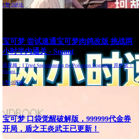
1赞
·
0评论
宝可梦 尝试速通宝可梦肉鸽改版 挑战两
小时半内通关 - Smant
原视频：I Tried Speedrunning the Pokemon Roguelike 原作者：
Smant…
1赞
·
0评论
宝可梦 口袋觉醒破解版，999999代金券
开局，盾之王炎武王已更新！