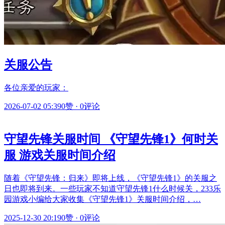
关服公告
各位亲爱的玩家：
2026-07-02 05:39
0赞
·
0评论
守望先锋关服时间 《守望先锋1》何时关
服 游戏关服时间介绍
随着《守望先锋：归来》即将上线，《守望先锋1》的关服之
日也即将到来。一些玩家不知道守望先锋1什么时候关，233乐
园游戏小编给大家收集《守望先锋1》关服时间介绍，…
2025-12-30 20:19
0赞
·
0评论