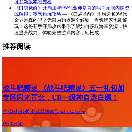
可梦新版本抢先看
《口袋觉醒》开局送480W代金券是真的吗？无限内购资
源解锁，零氪畅玩攻略
— 《口袋觉醒》开局送480W代
金券是真的吗？无限内购资源全解锁，零氪玩家也能畅
玩！这份新手开局攻略带你了解如何获取海量资源，快
速提升战力，体验完整游戏内容，轻松成…
推荐阅读
战斗吧精灵 《战斗吧精灵》五一礼包加
专区闪光盲盒，UR一级神自选白嫖！
游戏&礼包🎁 浏览器搜索🔍 dabk747.com
1赞
·
0评论