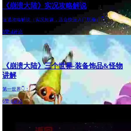
《崩溃大陆》实况攻略解说
速通攻略解说（实况短篇，适合快速入门观看）👇：
8赞
·
4评论
《崩溃大陆》三个世界-装备饰品&怪物
讲解
第一世界👇：
6赞
·
0评论