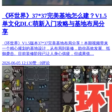
《环世界》37*37完美基地怎么建？V1.5
单文化DLC萌新入门攻略与基地布局分
享
《环世界》V1.5版本37*37完美基地布局分享！本期视频带来
一个精心规划的基地设计，从布局到装修，助你高效发展、抵
御袭击。目前装修阶段已让人身心俱疲，但成果值…
2026-06-05 12:13
0赞
·
0评论