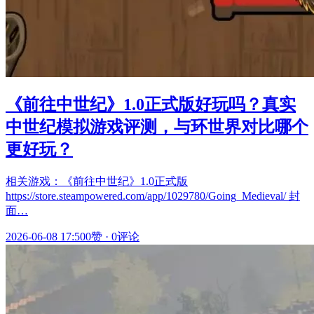
《前往中世纪》1.0正式版好玩吗？真实
中世纪模拟游戏评测，与环世界对比哪个
更好玩？
相关游戏：《前往中世纪》1.0正式版
https://store.steampowered.com/app/1029780/Going_Medieval/ 封
面…
2026-06-08 17:50
0赞
·
0评论