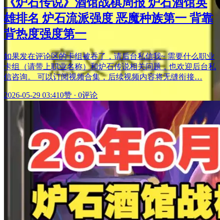
《炉石传说》酒馆战棋周报 炉石酒馆英
雄排名 炉石流派强度 恶魔种族第一 背靠
背热度强度第一
如果发在评论区的卡组被吞了，请后台私信我~ 需要什么职业
卡组（请带上职业名称）和炉石传说相关问题，也欢迎后台私
信咨询。 可以订阅视频合集，后续视频内容将无缝衔接…
2026-05-29 03:41
0赞
·
0评论