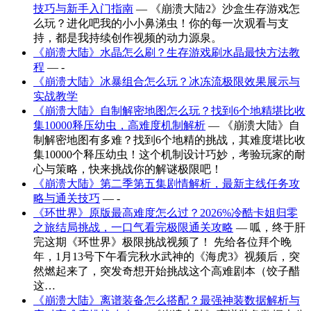
技巧与新手入门指南
— 《崩溃大陆2》沙盒生存游戏怎
么玩？进化吧我的小小鼻涕虫！你的每一次观看与支
持，都是我持续创作视频的动力源泉。
《崩溃大陆》水晶怎么刷？生存游戏刷水晶最快方法教
程
— -
《崩溃大陆》冰暴组合怎么玩？冰冻流极限效果展示与
实战教学
《崩溃大陆》自制解密地图怎么玩？找到6个地精堪比收
集10000释压幼虫，高难度机制解析
— 《崩溃大陆》自
制解密地图有多难？找到6个地精的挑战，其难度堪比收
集10000个释压幼虫！这个机制设计巧妙，考验玩家的耐
心与策略，快来挑战你的解谜极限吧！
《崩溃大陆》第二季第五集剧情解析，最新主线任务攻
略与通关技巧
— -
《环世界》原版最高难度怎么过？2026%冷酷卡姐归零
之旅结局挑战，一口气看完极限通关攻略
— 呱，终于肝
完这期《环世界》极限挑战视频了！ 先给各位拜个晚
年，1月13号下午看完秋水武神的《海虎3》视频后，突
然燃起来了，突发奇想开始挑战这个高难剧本（饺子醋
这…
《崩溃大陆》离谱装备怎么搭配？最强神装数据解析与