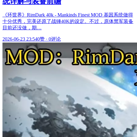
统详解与装备前瞻
《环世界》RimDark 40k - Mankinds Finest MOD 基因系统做得
十分优秀，完美还原了战锤40K的设定。不过，原体禁军装备
目前还没做，期…
2026-06-23 23:54
0赞
·
0评论