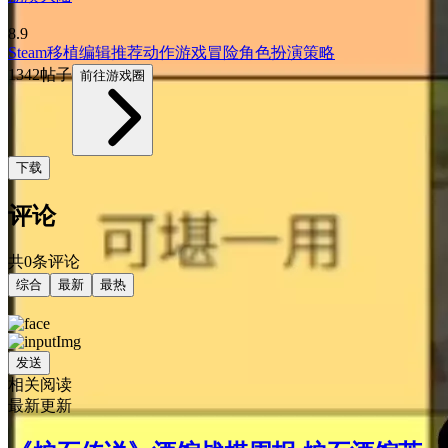
8.9
Steam移植
编辑推荐
动作游戏
冒险
角色扮演
策略
1342帖子
前往游戏圈
下载
评论
共0条评论
综合
最新
最热
发送
相关阅读
最新更新