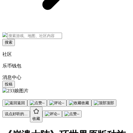
搜索
社区
乐币钱包
消息中心
投稿
返回
--
--
收藏
顶部
说点好听的...
--
--
收藏