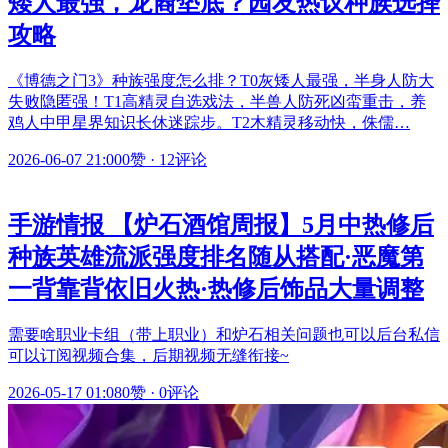
矮人最强，龙裔垫底？园友热议种族选择
攻略
《博德之门3》种族强度怎么排？T0灰矮人最强，半身人防大
失败隐匿强！T1高精灵自选戏法，半兽人防死凶蛮重击，养
鸡人中甲星界知识长休迷踪步。T2木精灵移动快，侏儒…
2026-06-07 21:00
0赞
·
12评论
手游情报 【炉石酒馆周报】5月中热修后
种族英雄流派强度排名随从搭配·恶魔第
一背靠背依旧火热·热修后饰品大量调整
需要啥职业卡组（带上职业）和炉石相关问题也可以后台私信
可以订阅视频合集，后期视频无缝衔接~
2026-05-17 01:08
0赞
·
0评论