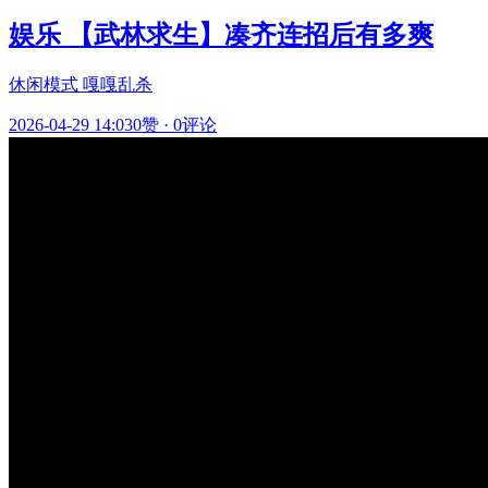
娱乐 【武林求生】凑齐连招后有多爽
休闲模式 嘎嘎乱杀
2026-04-29 14:03
0赞
·
0评论