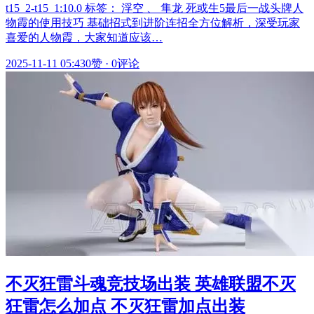
t15_2-t15_1:10.0 标签： 浮空 、 隼龙 死或生5最后一战头牌人
物霞的使用技巧 基础招式到进阶连招全方位解析，深受玩家
喜爱的人物霞，大家知道应该…
2025-11-11 05:43
0赞
·
0评论
不灭狂雷斗魂竞技场出装 英雄联盟不灭
狂雷怎么加点 不灭狂雷加点出装