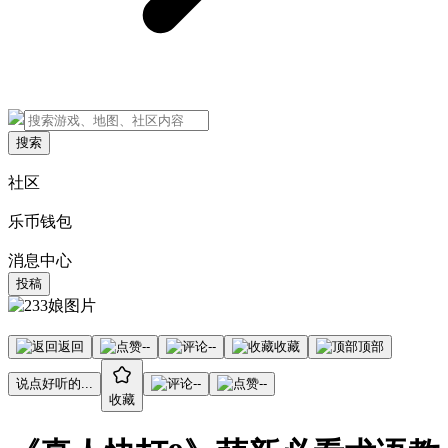
搜索
社区
乐币钱包
消息中心
投稿
返回
--
--
收藏
顶部
说点好听的...
--
--
收藏