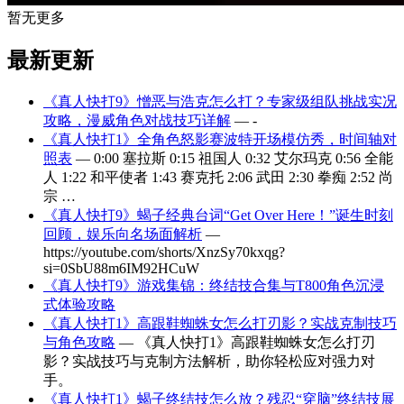
暂无更多
最新更新
《真人快打9》憎恶与浩克怎么打？专家级组队挑战实况
攻略，漫威角色对战技巧详解
— -
《真人快打1》全角色怒影赛波特开场模仿秀，时间轴对
照表
— 0:00 塞拉斯 0:15 祖国人 0:32 艾尔玛克 0:56 全能
人 1:22 和平使者 1:43 赛克托 2:06 武田 2:30 拳痴 2:52 尚
宗 …
《真人快打9》蝎子经典台词“Get Over Here！”诞生时刻
回顾，娱乐向名场面解析
—
https://youtube.com/shorts/XnzSy70kxqg?
si=0SbU88m6IM92HCuW
《真人快打9》游戏集锦：终结技合集与T800角色沉浸
式体验攻略
《真人快打1》高跟鞋蜘蛛女怎么打刃影？实战克制技巧
与角色攻略
— 《真人快打1》高跟鞋蜘蛛女怎么打刃
影？实战技巧与克制方法解析，助你轻松应对强力对
手。
《真人快打1》蝎子终结技怎么放？残忍“穿脑”终结技展