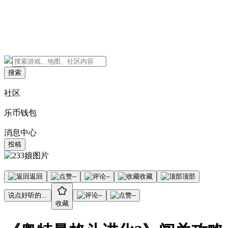
搜索
社区
乐币钱包
消息中心
投稿
返回
--
--
收藏
顶部
说点好听的...
--
--
收藏