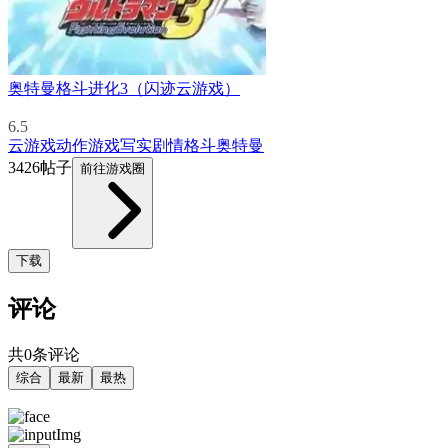
奥特曼格斗进化3（闪迹云游戏）
6.5
云游戏
动作游戏
写实
剧情
格斗
奥特曼
3426帖子
前往游戏圈
下载
评论
共0条评论
综合
最新
最热