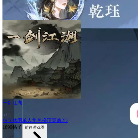
一剑江湖
6.0
独立
休闲
单人
角色扮演
策略
2D
1899帖子
前往游戏圈