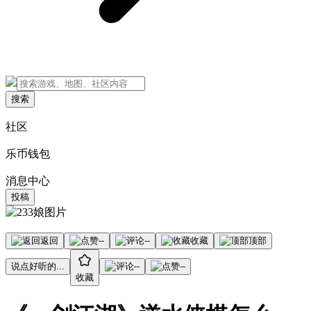
搜索
社区
乐币钱包
消息中心
投稿
返回
--
--
收藏
顶部
说点好听的...
--
--
收藏