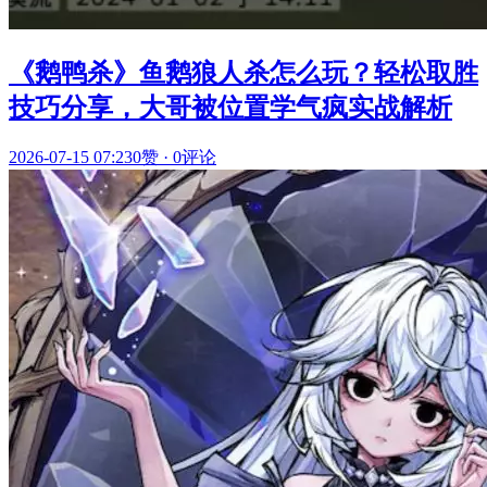
《鹅鸭杀》鱼鹅狼人杀怎么玩？轻松取胜
技巧分享，大哥被位置学气疯实战解析
2026-07-15 07:23
0赞
·
0评论