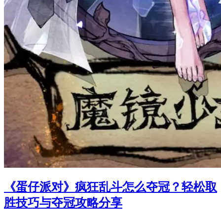
《蛋仔派对》疯狂乱斗怎么夺冠？轻松取
胜技巧与夺冠攻略分享