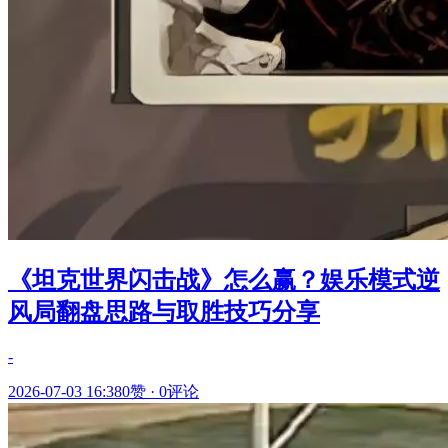
《坦克世界闪击战》怎么赢？娱乐模式逆
风局翻盘思路与取胜技巧分享
-
2026-07-03 16:38
0赞
·
0评论