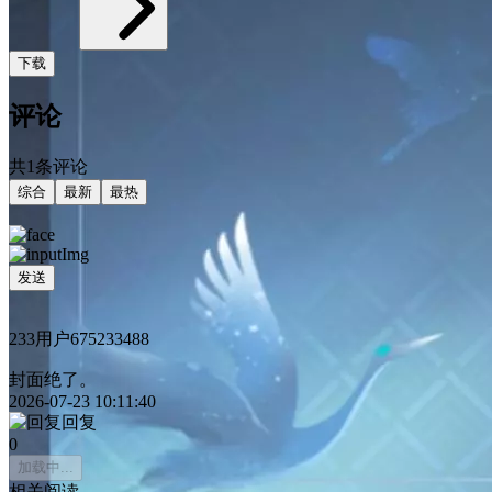
下载
评论
共1条评论
综合
最新
最热
发送
233用户675233488
封面绝了。
2026-07-23 10:11:40
回复
0
加载中...
相关阅读