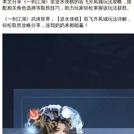
本文分享《一剑江湖》里逆水侠棋的双飞升凤城玩法攻略，搭
配相关角色选择等取胜技巧，助力玩家轻松掌握该玩法获胜。
《一剑江湖》武侠世界，【逆水侠棋】双飞升凤城玩法详解，
轻松取胜攻略分享，连我奶奶来都能赢！