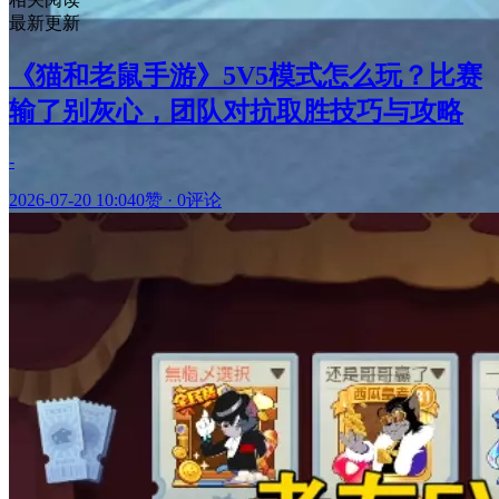
最新更新
《猫和老鼠手游》5V5模式怎么玩？比赛
输了别灰心，团队对抗取胜技巧与攻略
-
2026-07-20 10:04
0赞
·
0评论