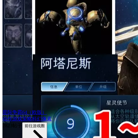
星际争霸64（欧版）
动作游戏
策略
科幻
像素
2823帖子
前往游戏圈