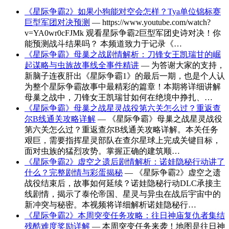
《星际争霸2》如果小狗能对空会怎样？Tya单位锦标赛
巨型军团对决预测
— https://www.youtube.com/watch?
v=YA0wr0cFJMk 观看星际争霸2巨型军团史诗对决！你
能预测战斗结果吗？ 本频道致力于记录《…
《星际争霸》母巢之战剧情解析：刀锋女王凯瑞甘的崛
起谋略与虫族故事线全事件精讲
— 为答谢大家的支持，
新脑子连夜肝出《星际争霸1》的最后一期，也是个人认
为整个星际争霸故事中最精彩的篇章！本期将详细讲解
母巢之战中，刀锋女王凯瑞甘如何在绝境中挣扎、…
《星际争霸》母巢之战星灵战役第六关怎么过？重返查
尔B线通关攻略详解
— 《星际争霸》母巢之战星灵战役
第六关怎么过？重返查尔B线通关攻略详解。本关任务
艰巨，需要指挥星灵部队在查尔星球上完成关键目标，
面对虫族的猛烈攻势。掌握正确的建筑顺…
《星际争霸2》虚空之遗后剧情解析：诺娃隐秘行动讲了
什么？完整剧情与彩蛋揭秘
— 《星际争霸2》虚空之遗
战役结束后，故事如何延续？诺娃隐秘行动DLC承接主
线剧情，揭示了泰伦帝国、星灵与异虫在战后宇宙中的
新冲突与秘密。本视频将详细解析诺娃隐秘行…
《星际争霸2》本周突变任务攻略：往日神庙复仇者集结
残酷难度奖励详解
— 本周突变任务来袭！地图是往日神