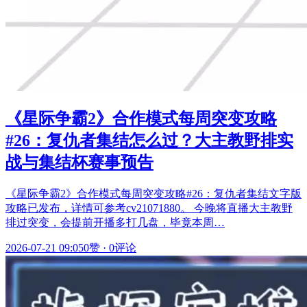
《星际争霸2》合作模式每周突变攻略
#26：复仇者集结怎么过？大主教野排实
战与集结杯赛事预告
《星际争霸2》合作模式每周突变攻略#26：复仇者集结文字版
攻略已发布，详情可参考cv21071880。 今晚将直播大主教野
排过突变，会提前开播多打几盘，毕竟本周…
2026-07-21 09:05
0赞
·
0评论