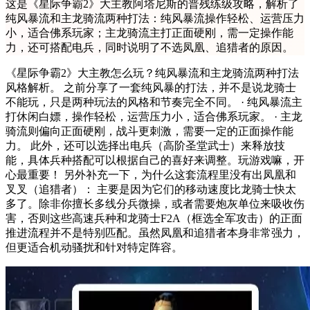
这是《星际争霸2》大主教阿塔尼斯的普残练级攻略，解析了
纯风暴流和主龙骑流两种打法：纯风暴流操作轻松、运营压力
小，适合佛系玩家；主龙骑流主打正面硬刚，需一定操作能
力，还可搭配电兵，同时说明了不选凤凰、追猎者的原因。
《星际争霸2》大主教怎么玩？纯风暴流和主龙骑流两种打法
风格解析。 之前分享了一套纯风暴的打法，并不是说龙骑士
不能玩，只是两种玩法的风格和节奏完全不同。 · 纯风暴流主
打休闲白嫖，操作轻松，运营压力小，适合佛系玩家。 · 主龙
骑流则偏向正面硬刚，战斗更刺激，需要一定的正面操作能
力。 此外，还可以选择出电兵（高阶圣堂武士）来释放技
能，具体兵种搭配可以根据自己的喜好来调整。玩游戏嘛，开
心最重要！ 另外补充一下，为什么这套流程里没有出凤凰和
叉叉（追猎者）： 主要是因为它们的移动速度比龙骑士快太
多了。除非你擅长多线分兵微操，或者需要炮灰单位来吸收伤
害，否则这些高速兵种和龙骑士F2A（框选全军攻击）的正面
推进流程并不是特别匹配。虽然凤凰和追猎者本身非常强力，
但更适合机动骚扰和针对特定阵容。