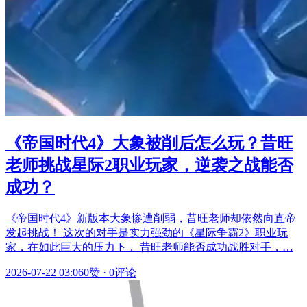
《帝国时代4》大象被削后怎么玩？昔旺
老师挑战星际2职业玩家，逆袭之战能否
成功？
《帝国时代4》新版本大象惨遭削弱，昔旺老师却依然向直帝
发起挑战！ 这次的对手是实力强劲的《星际争霸2》职业玩
家，在如此巨大的压力下， 昔旺老师能否成功战胜对手，…
2026-07-22 03:06
0赞
·
0评论