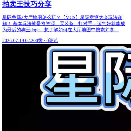
拍卖王技巧分享
星际争霸2大厅地图怎么玩？【MCS】星际竞逐大会玩法详
解！ 基本玩法就是抢资源、买装备、打对手，运气好就能成
为最后的狗王doge。想了解如何在大厅地图中搜索并参…
2026-07-19 02:20
0赞
·
0评论