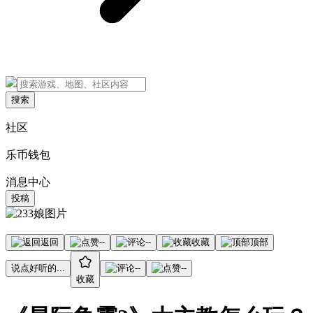
搜索
社区
乐币钱包
消息中心
投稿
返回
--
--
收藏
顶部
说点好听的...
--
--
收藏