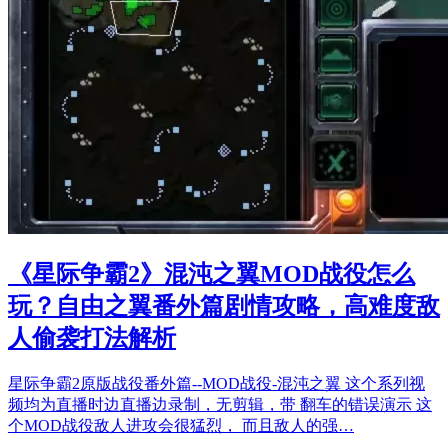
《星际争霸2》混沌之翼MOD战役怎么
玩？自由之翼番外篇剧情攻略，高难度敌
人偷袭打法解析
星际争霸2原版战役番外篇--MOD战役-混沌之翼 这个系列视
频均为直播时边直播边录制，无剪辑，带 翻车的错误演示 这
个MOD战役敌人进攻会很猛烈， 而且敌人的强…