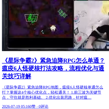
《星际争霸2》紧急迫降RPG怎么单通？
瘟疫6人怪硬核打法攻略，流程优化与通
关技巧详解
《星际争霸2》紧急迫降RPG地图，瘟疫6人怪硬核单通怎么
打？掌握这4个核心优化点，轻松通关！ 1.前三波为关键节
点，守住就是胜利基础。 2.优化出装思路，针对瘟…
2026-07-19 05:16
0赞
·
0评论