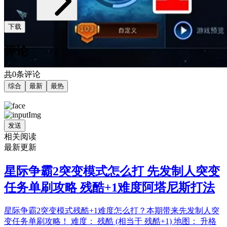
下载
评论
共0条评论
综合
最新
最热
发送
相关阅读
最新更新
星际争霸2突变模式怎么打 先发制人突变
任务单刷攻略 残酷+1难度阿塔尼斯打法
星际争霸2突变模式残酷+1难度怎么打？本期带来先发制人突
变任务单刷攻略！ 难度： 残酷 (相当于 残酷+1) 地图： 升格