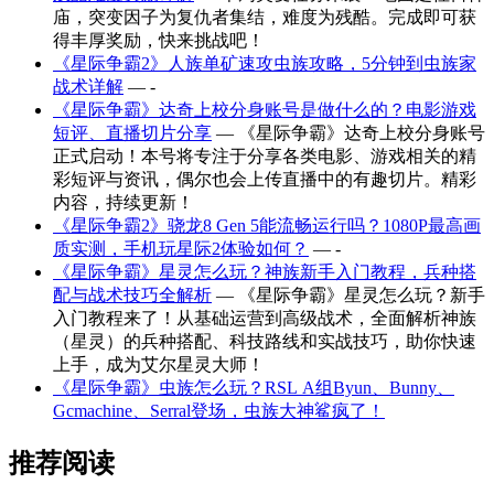
庙，突变因子为复仇者集结，难度为残酷。完成即可获
得丰厚奖励，快来挑战吧！
《星际争霸2》人族单矿速攻虫族攻略，5分钟到虫族家
战术详解
— -
《星际争霸》达奇上校分身账号是做什么的？电影游戏
短评、直播切片分享
— 《星际争霸》达奇上校分身账号
正式启动！本号将专注于分享各类电影、游戏相关的精
彩短评与资讯，偶尔也会上传直播中的有趣切片。精彩
内容，持续更新！
《星际争霸2》骁龙8 Gen 5能流畅运行吗？1080P最高画
质实测，手机玩星际2体验如何？
— -
《星际争霸》星灵怎么玩？神族新手入门教程，兵种搭
配与战术技巧全解析
— 《星际争霸》星灵怎么玩？新手
入门教程来了！从基础运营到高级战术，全面解析神族
（星灵）的兵种搭配、科技路线和实战技巧，助你快速
上手，成为艾尔星灵大师！
《星际争霸》虫族怎么玩？RSL A组Byun、Bunny、
Gcmachine、Serral登场，虫族大神鲨疯了！
推荐阅读