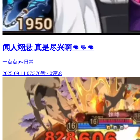
闻人翊悬 真是尽兴啊👊👊👊
一点点pw日常
2025-09-11 07:37
0赞
·
0评论