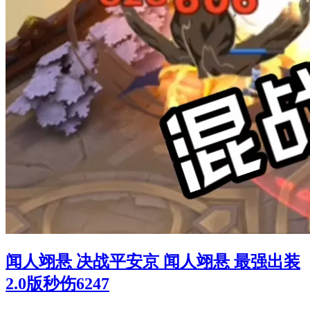
闻人翊悬 决战平安京 闻人翊悬 最强出装
2.0版秒伤6247