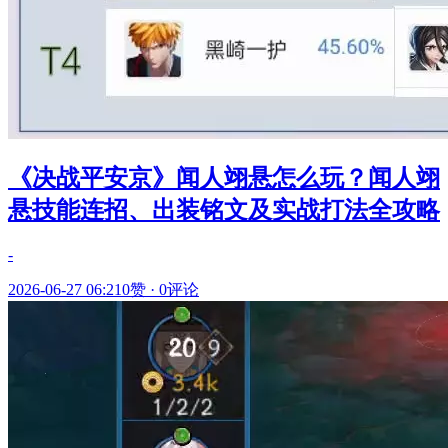
《决战平安京》闻人翊悬怎么玩？闻人翊
悬技能连招、出装铭文及实战打法全攻略
-
2026-06-27 06:21
0赞
·
0评论