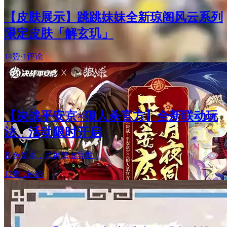
【皮肤展示】跳跳妹妹全新琼阁风云系列
限定皮肤「解玄玑」
14赞
·
1评论
【决战平安京×狼人杀官方】全新联动玩
法、活动限时开启
暮色笼罩，式神降临异世，
12赞
·
2评论