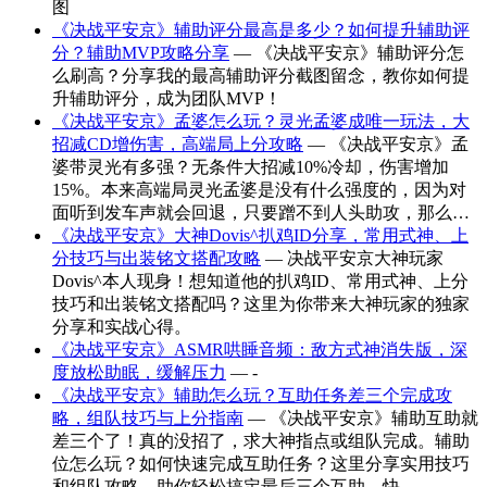
图
《决战平安京》辅助评分最高是多少？如何提升辅助评
分？辅助MVP攻略分享
— 《决战平安京》辅助评分怎
么刷高？分享我的最高辅助评分截图留念，教你如何提
升辅助评分，成为团队MVP！
《决战平安京》孟婆怎么玩？灵光孟婆成唯一玩法，大
招减CD增伤害，高端局上分攻略
— 《决战平安京》孟
婆带灵光有多强？无条件大招减10%冷却，伤害增加
15%。本来高端局灵光孟婆是没有什么强度的，因为对
面听到发车声就会回退，只要蹭不到人头助攻，那么…
《决战平安京》大神Dovis^扒鸡ID分享，常用式神、上
分技巧与出装铭文搭配攻略
— 决战平安京大神玩家
Dovis^本人现身！想知道他的扒鸡ID、常用式神、上分
技巧和出装铭文搭配吗？这里为你带来大神玩家的独家
分享和实战心得。
《决战平安京》ASMR哄睡音频：敌方式神消失版，深
度放松助眠，缓解压力
— -
《决战平安京》辅助怎么玩？互助任务差三个完成攻
略，组队技巧与上分指南
— 《决战平安京》辅助互助就
差三个了！真的没招了，求大神指点或组队完成。辅助
位怎么玩？如何快速完成互助任务？这里分享实用技巧
和组队攻略，助你轻松搞定最后三个互助，快…