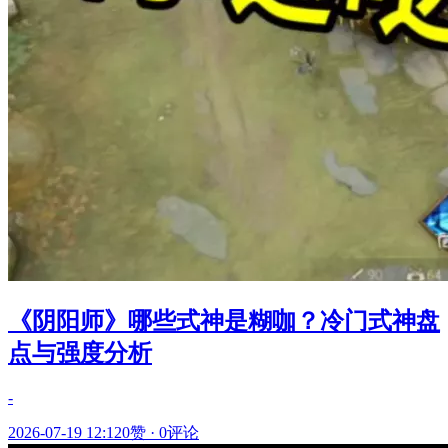
《阴阳师》哪些式神是糊咖？冷门式神盘
点与强度分析
-
2026-07-19 12:12
0赞
·
0评论