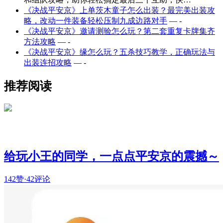
《决战平安京》上单茨木童子怎么出装？最完美出装攻
略，改动一件装备轻松压制九成边路对手
— -
《决战平安京》邀请测验怎么玩？第二套重复卡牌集齐
方法攻略
— -
《决战平安京》缘怎么玩？五杀技巧教学，正确玩法与
出装连招攻略
— -
推荐阅读
给玩小王的同学，一点点平安京的震撼～
142赞
·
42评论