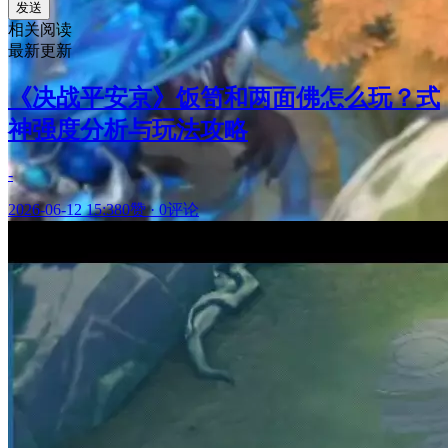
发送
相关阅读
最新更新
《决战平安京》饭笥和两面佛怎么玩？式
神强度分析与玩法攻略
-
2026-06-12 15:38
0赞
·
0评论