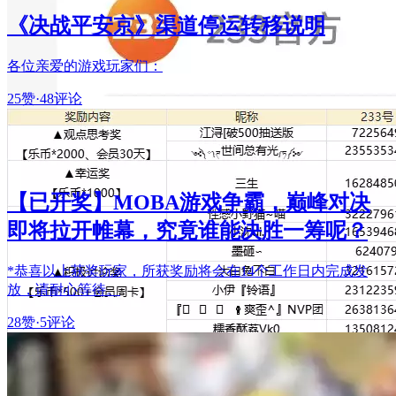
《决战平安京》渠道停运转移说明
各位亲爱的游戏玩家们：
25赞
·
48评论
【已开奖】MOBA游戏争霸，巅峰对决
即将拉开帷幕，究竟谁能决胜一筹呢？
*恭喜以上获奖玩家，所获奖励将会在14个工作日内完成发
放，请耐心等待。
28赞
·
5评论