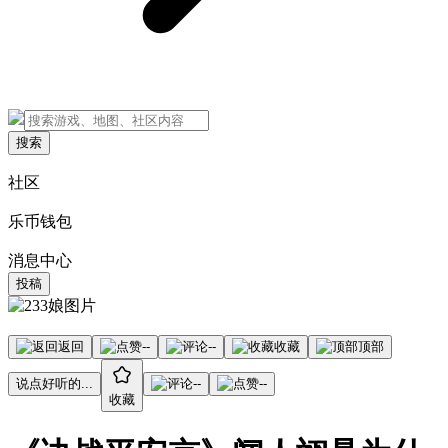
搜索
社区
乐币钱包
消息中心
投稿
返回
--
--
收藏
顶部
说点好听的...
--
--
收藏