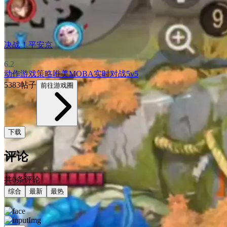
决战！平安京
6.2
动作游戏
策略
唯美
MOBA
实时对战
5v5
5383帖子
前往游戏圈
下载
评论
共0条评论
综合
最新
最热