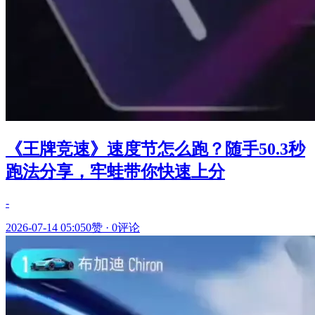
《王牌竞速》速度节怎么跑？随手50.3秒
跑法分享，牢蛙带你快速上分
-
2026-07-14 05:05
0赞
·
0评论