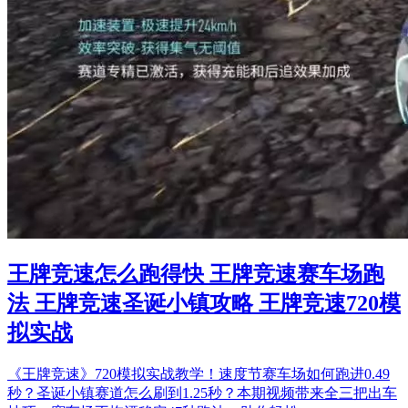
王牌竞速怎么跑得快 王牌竞速赛车场跑
法 王牌竞速圣诞小镇攻略 王牌竞速720模
拟实战
《王牌竞速》720模拟实战教学！速度节赛车场如何跑进0.49
秒？圣诞小镇赛道怎么刷到1.25秒？本期视频带来全三把出车