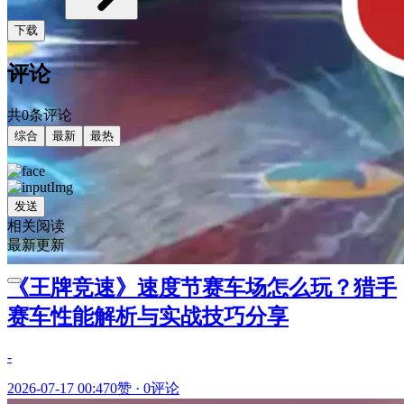
下载
评论
共0条评论
综合
最新
最热
发送
相关阅读
最新更新
《王牌竞速》速度节赛车场怎么玩？猎手
赛车性能解析与实战技巧分享
-
2026-07-17 00:47
0赞
·
0评论