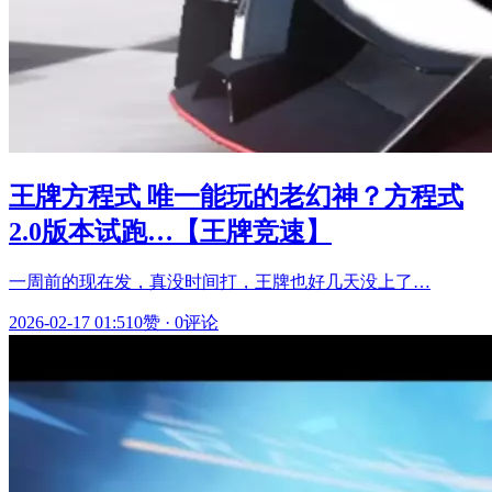
王牌方程式 唯一能玩的老幻神？方程式
2.0版本试跑…【王牌竞速】
一周前的现在发，真没时间打，王牌也好几天没上了…
2026-02-17 01:51
0赞
·
0评论