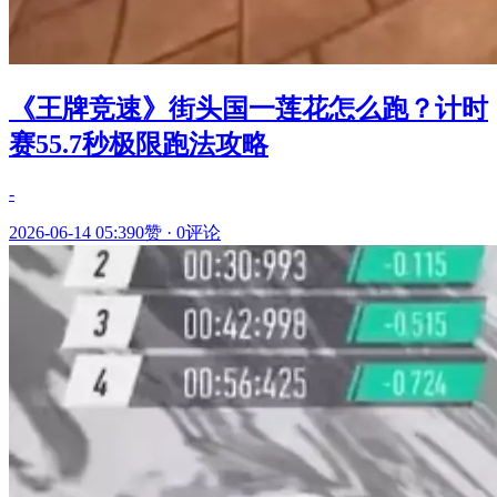
《王牌竞速》街头国一莲花怎么跑？计时
赛55.7秒极限跑法攻略
-
2026-06-14 05:39
0赞
·
0评论