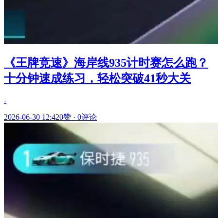
《王牌竞速》海岸线935计时赛怎么跑？
十分钟速成练习，轻松突破41秒大关
-
2026-06-30 12:42
0赞
·
0评论