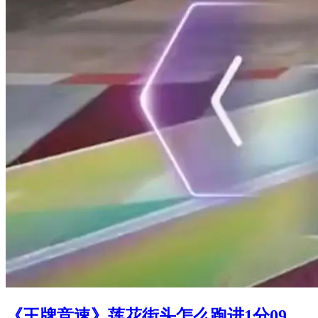
《王牌竞速》莲花街头怎么跑进1分09