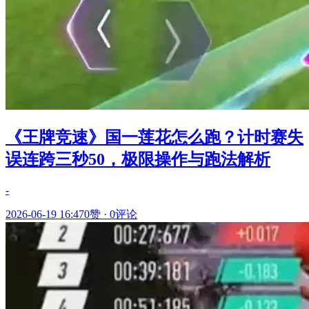
《王牌竞速》国一莲花怎么跑？计时赛失
误连跨三秒50，极限操作与跑法解析
-
2026-06-19 16:47
0赞
·
0评论