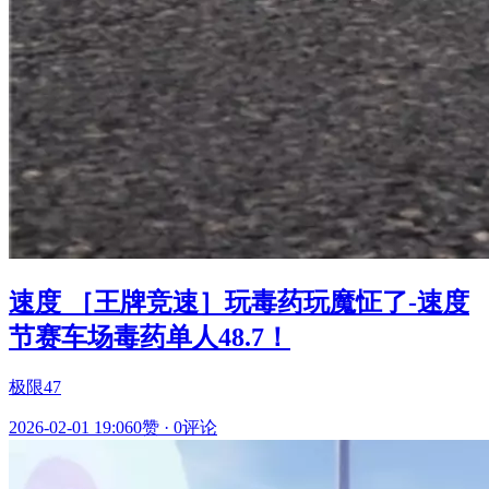
速度 ［王牌竞速］玩毒药玩魔怔了-速度
节赛车场毒药单人48.7！
极限47
2026-02-01 19:06
0赞
·
0评论