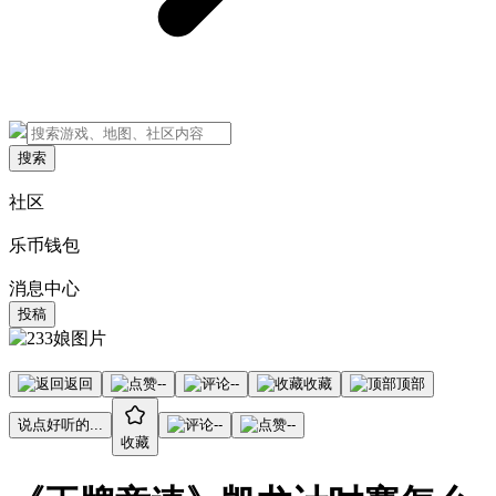
搜索
社区
乐币钱包
消息中心
投稿
返回
--
--
收藏
顶部
说点好听的...
--
--
收藏