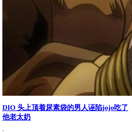
DIO 头上顶着尿素袋的男人诬陷jojo吃了
他老太奶
-