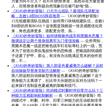
力量为何不介入？ 在JOJO的世界里，虽然存在大量普通
人，但替身使者和超自然现象往往被巧妙地“隐…
《JOJO的奇妙冒险》15元怎么组队？最强队伍搭配攻
略，击败1-8部BOSS阵容推荐
— 《JOJO的奇妙冒险》
15元组建最强队伍挑战！如何用15块钱组建队伍，击败1
到8部的所有BOSS？这张图是我根据一张灵感图优化而
来，角色选择更多、搭配更合理。虽…
《JOJO的奇妙冒险》如何拯救银色战车和黑颤木恶魔？
微调设定让两个替身脱离牢九门变强攻略
— 众所周知，
黑颤木恶魔一战是把银色战车钉在耻辱柱上的一战，荒
木为了创造出类似鬼娃恰奇的恐怖感，把银战削弱成瞎
子还废了护甲。那么，有没有办法既满足荒木的创作意
图，不…
《JOJO的奇妙冒险》第八部蓝色夏威夷怎么破解？远程
自动操纵型替身克制方法解析
— 《JOJO的奇妙冒险》
第八部远程自动操纵型替身蓝色夏威夷怎么破解？这个
替身能力太离谱了，社比华大伙能想出应对办法吗？一
起来探讨克制蓝色夏威夷的策略和技巧。
《JOJO的奇妙冒险》吃鸡模式时删时停归零怎么玩？三
种能力互相影响机制解析
— 在《JOJO的奇妙冒险》吃
鸡模式中，时删、时停、归零三种能力的互动机制非常
有趣，比ASB和《天堂之眼》里时停直接完全覆盖要复