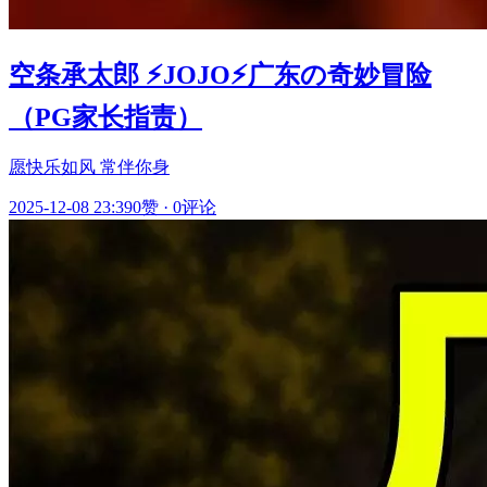
空条承太郎 ⚡️JOJO⚡️广东の奇妙冒险
（PG家长指责）
愿快乐如风 常伴你身
2025-12-08 23:39
0赞
·
0评论