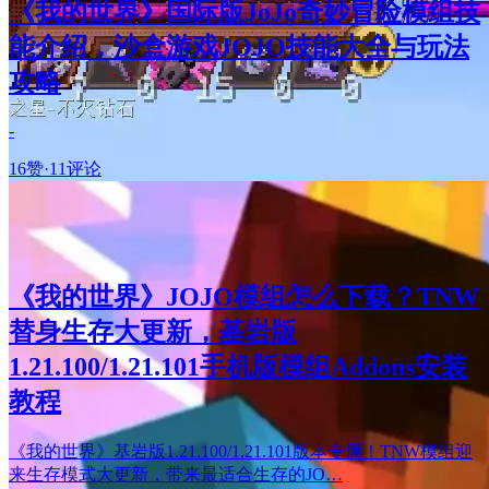
《我的世界》国际版JoJo奇妙冒险模组技
能介绍，沙盒游戏JOJO技能大全与玩法
攻略
-
16赞
·
11评论
《我的世界》JOJO模组怎么下载？TNW
替身生存大更新，基岩版
1.21.100/1.21.101手机版模组Addons安装
教程
《我的世界》基岩版1.21.100/1.21.101版本专属！TNW模组迎
来生存模式大更新，带来最适合生存的JO…