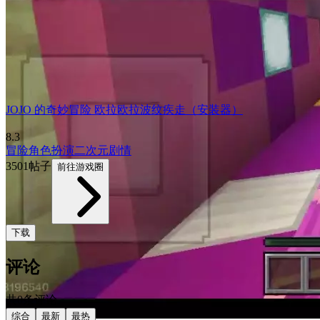
JOJO 的奇妙冒险 欧拉欧拉波纹疾走（安装器）
8.3
冒险
角色扮演
二次元
剧情
3501帖子
前往游戏圈
下载
评论
共0条评论
综合
最新
最热