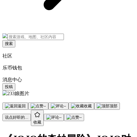
搜索
社区
乐币钱包
消息中心
投稿
返回
--
--
收藏
顶部
说点好听的...
--
--
收藏