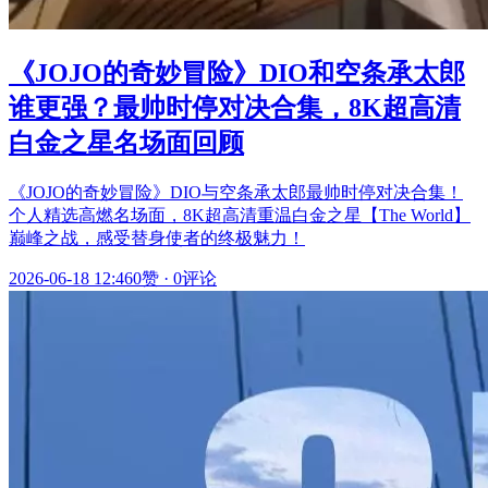
《JOJO的奇妙冒险》DIO和空条承太郎
谁更强？最帅时停对决合集，8K超高清
白金之星名场面回顾
《JOJO的奇妙冒险》DIO与空条承太郎最帅时停对决合集！
个人精选高燃名场面，8K超高清重温白金之星【The World】
巅峰之战，感受替身使者的终极魅力！
2026-06-18 12:46
0赞
·
0评论