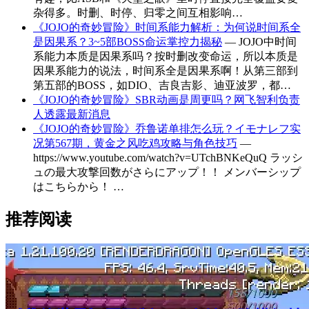
杂得多。时删、时停、归零之间互相影响…
《JOJO的奇妙冒险》时间系能力解析：为何说时间系全
是因果系？3~5部BOSS命运掌控力揭秘
— JOJO中时间
系能力本质是因果系吗？按时删改变命运，所以本质是
因果系能力的说法，时间系全是因果系啊！从第三部到
第五部的BOSS，如DIO、吉良吉影、迪亚波罗，都…
《JOJO的奇妙冒险》SBR动画是周更吗？网飞智利负责
人透露最新消息
《JOJO的奇妙冒险》乔鲁诺单排怎么玩？イモナレフ实
况第567期，黄金之风吃鸡攻略与角色技巧
—
https://www.youtube.com/watch?v=UTchBNKeQuQ ラッシ
ュの最大攻撃回数がさらにアップ！！ メンバーシップ
はこちらから！ …
推荐阅读